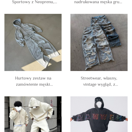
Sportowy z Neoprenu,
nadrukowana męska gruba
Dres z Kapturem, Pusty,
ciepła wodoodporna luźna
Prosty Strój Sportowy,
kurtka puchowa z bawełny
Luźny, Oversize, Zestaw z
z zamkiem kurtka płaszcz
Bluzą i Spodniami
dla mężczyzn
Sportowymi dla Mężczyzn
Hurtowy zestaw na
Streetwear, własny,
zamówienie męski
vintage wygląd, z
bawełniany jednolity dres
dziurami, luźne, podarte,
z krótką bluzą z kapturem
poszarpane jeansy,
na zamek i rozszerzonymi
spodnie dżinsowe dla
spodniami dresowymi,
mężczyzn
dresy męskie