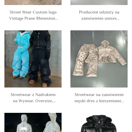
Street Wear Custom logo
Producent odzieży na
Vintage Prane Rhinestone
zamówienie unisex
Rozkloszowane Dżinsy
bawełniano-poliestrowy
Dzinsy dla Mężczyzn
pusty dres z neoprenu,
dres z bluzą na zamek i
spodniami dresowymi,
zestaw dla mężczyzn
Streetwear z Nadrukiem
Streetwear na zamówienie
na Wymiar, Oversize,
męski dres z kieszeniami i
Ciężki, Luźny, Przemyty
haftem, z zamkiem
Kwasem, Z Cynzdrą,
błyskawicznym,
Spodnie dresowe i Bluza z
kamuflażowy, z bluzą z
Kapturem, Zestaw
kapturem i spodniami
Dresowy dla Mężczyzn
dresowymi, komplet