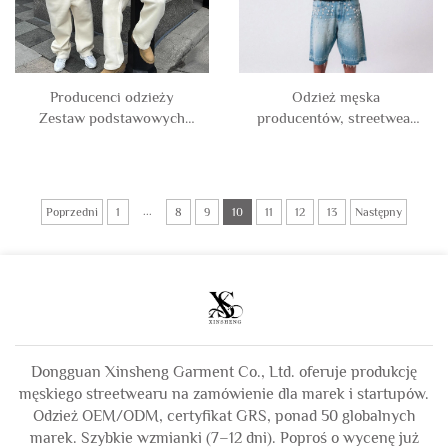
Producenci odzieży
Odzież męska
Zestaw podstawowych
producentów, streetwear
pustych bluz z kapturem i
na zamówienie, unisex, z
dresów z neoprenu,
kamieniami sztucznymi,
bawełny i poliestru, dres
kurtka z kapturem w stylu
męski
vintage, przemyta
...
Poprzedni
1
8
9
10
11
12
13
Następny
kamieniem
Dongguan Xinsheng Garment Co., Ltd. oferuje produkcję
męskiego streetwearu na zamówienie dla marek i startupów.
Odzież OEM/ODM, certyfikat GRS, ponad 50 globalnych
marek. Szybkie wzmianki (7–12 dni). Poproś o wycenę już