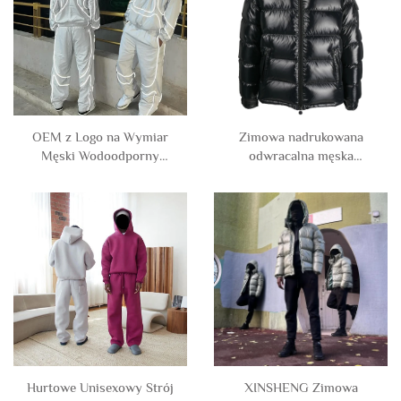
dresowy
OEM z Logo na Wymiar
Zimowa nadrukowana
Męski Wodoodporny
odwracalna męska
Odblaskowy Kardigan z
przycięta pudrowa kurtka
Nylonu i Poliestru, Z
z zamkiem bawełniana
Cynzdrą, Zestaw z Kurtką
puchowa z kapturem
i Spodniami, Strój
mężczyzna
Sportowy
Hurtowe Unisexowy Strój
XINSHENG Zimowa