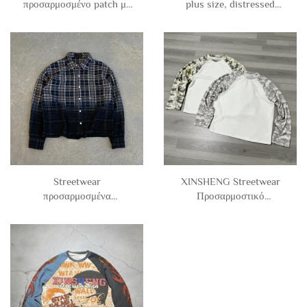
προσαρμοσμένο patch με
plus size, distressed
έμβλημα βελονιάς,
vintage acid wash plaid
distressed vintage wash,
button, βαμβακερό
rhinestone μακριά μανίκια
rhinestone flannel μακριά
plaid πουκάμισα και σετ
μανίκια για άντρες
denim σορτς
Streetwear
XINSHENG Streetwear
προσαρμοσμένα
Προσαρμοστικό
καθημερινά μακριά μανίκια
Υπερμεγέθη Βαμβακερό Τ-
από βαμβακερό
Σερτ με Χρωματικά
πολυεστέρα, vintage acid
Τμήματα και Καμουφλάζ
wash, κουμπωτά plaid
Σχέδιο, Μακρύ Μανίκι, Τ-
τσεκ τουλούπι για άντρες
Σερτ Ανδρών