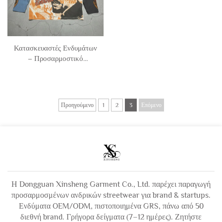
Κατασκευαστές Ενδυμάτων
– Προσαρμοστικό
Streetwear με Ψηφιακή
Εκτύπωση, Τ-Σερτ Ανδρών
με Χρωματικά Τμήματα και
Υπερμεγέθη Λαιμόκοψη
Προηγούμενο
1
2
3
Επόμενο
Crew Neck, Γραφικό
Σχέδιο, Μακρύ Μανίκι
waffle
Η Dongguan Xinsheng Garment Co., Ltd. παρέχει παραγωγή
προσαρμοσμένων ανδρικών streetwear για brand & startups.
Ενδύματα OEM/ODM, πιστοποιημένα GRS, πάνω από 50
διεθνή brand. Γρήγορα δείγματα (7–12 ημέρες). Ζητήστε