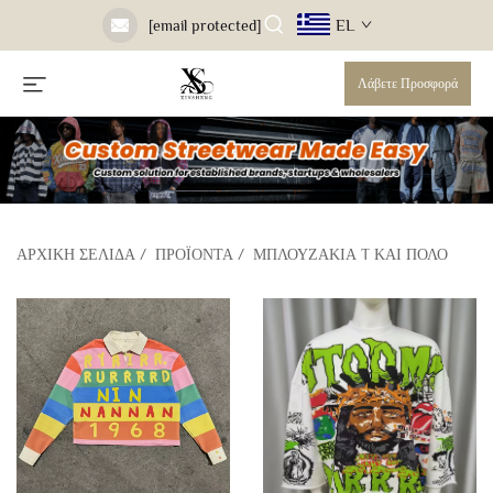
EL
[email protected]
Λάβετε Προσφορά
ΑΡΧΙΚΉ ΣΕΛΊΔΑ
/
ΠΡΟΪΌΝΤΑ
/
ΜΠΛΟΥΖΆΚΙΑ T ΚΑΙ ΠΌΛΟ