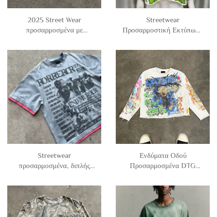
2025 Street Wear
Streetwear
προσαρμοσμένα με
Προσαρμοστική Εκτύπωση
ψηφιακή εκτύπωση,
Oversized French Terry
βαμβακερά μπλουζάκια με
Tees Άντρες Ημι Μακριά
ρίγες, κοντά, boxy fit, με
Μανίκια Κοντό Boxy Τ-
μακριά μανίκια, polo t-
Σηρτς με Γραφικά t Shirt
shirts για άνδρα
Streetwear
Ενδύματα Οδού
προσαρμοσμένα, διπλής
Προσαρμοσμένα DTG
στρώσης, με κοντά
Εκτύπωσης Άντρες 260
μανίκια, 100% βαμβακερά,
280 Gsm Crew Neck
vintage, με ξιδάνισμα,
Cropped French Terry
μπλουζάκια με boxy fit,
Βαμβακερό Μπλουζάκι Με
γραφικό t-shirt για άνδρα
Μακριά Μανίκια Γραφικά