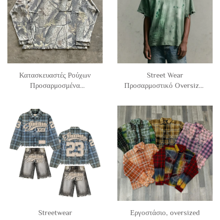
T-shirts
Κατασκευαστές Ρούχων
Street Wear
Προσαρμοσμένα
Προσαρμοστικό Oversized
Στριτγουέαρ Μπατζάκια
Βιντάτζ Μπλοκ-Φιτ Οξινή
Βαμβακερά Μεγάλου
Πλύσιμη Σχισμένο Tshirt
Βάρους με Εκτύπωση
Με Κοντά Μανίκια t Shirt
Γραφικών Καμουφλάζ
Για Άνδρες
Μπλουζάκι Με Μακριά
Μανίκια για Άνδρες
Streetwear
Εργοστάσιο, oversized