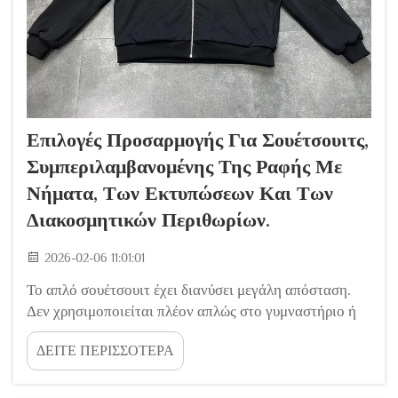
Επιλογές Προσαρμογής Για Σουέτσουιτς,
Συμπεριλαμβανομένης Της Ραφής Με
Νήματα, Των Εκτυπώσεων Και Των
Διακοσμητικών Περιθωρίων.
2026-02-06 11:01:01
Το απλό σουέτσουιτ έχει διανύσει μεγάλη απόσταση.
Δεν χρησιμοποιείται πλέον απλώς στο γυμναστήριο ή
για χαλαρή διαμονή στο σπίτι. Σήμερα, ένα καλά
ΔΕΙΤΕ ΠΕΡΙΣΣΟΤΕΡΑ
σχεδιασμένο σουέτσουιτ αποτελεί ένα δηλωτικό
ενδύματα, ένα βασικό στοιχείο της κουλτούρας
streetwear και έναν ισχυρό τρόπο με τον οποίο μια