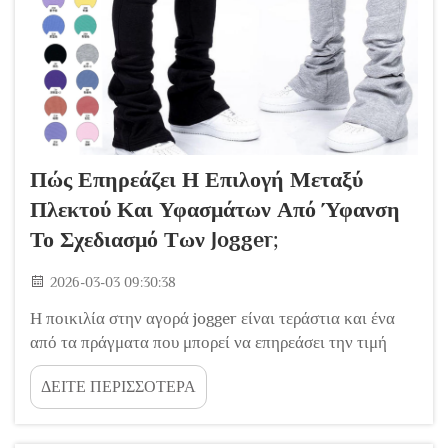
Πώς Επηρεάζει Η Επιλογή Μεταξύ
Πλεκτού Και Υφασμάτων Από Ύφανση
Το Σχεδιασμό Των Jogger;
2026-03-03 09:30:38
Η ποικιλία στην αγορά jogger είναι τεράστια και ένα
από τα πράγματα που μπορεί να επηρεάσει την τιμή
είναι το υλικό. Ορισμένα jogger κατασκευάζονται από
ΔΕΙΤΕ ΠΕΡΙΣΣΟΤΕΡΑ
υλικό που είναι μαλακό και ελαστικό, όμοιο με το
ύφασμα που χρησιμοποιείται για τα παντελόνια
γυμναστικής. Άλλα κατασκευάζονται από υλικό που