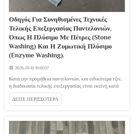
Οδηγός Για Συνηθισμένες Τεχνικές
Τελικής Επεξεργασίας Παντελονιών,
Όπως Η Πλύσιμο Με Πέτρες (stone
Washing) Και Η Ζυμωτική Πλύσιμο
(enzyme Washing).
2026-01-10 10:01:07
Κατά την προμήθεια παντελονιών, και ειδικότερα τζιν,
η διαδικασία τελικής επεξεργασίας είναι εκείνη κατά
την οποία ένα τυπικό ενδύματος μετατρέπεται σε ένα
ΔΕΙΤΕ ΠΕΡΙΣΣΟΤΕΡΑ
προϊόν με χαρακτήρα, άνεση και εμπορική
ελκυστικότητα. Για ιδιοκτήτες μαρκών και διαχειριστές
προϊόντων, η κατανόηση αυτών των τεχνικών είναι
κρίσιμη&...