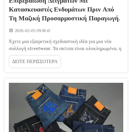
Επιβεβαίωση Δειγμάτων Με
Κατασκευαστές Ενδυμάτων Πριν Από
Τη Μαζική Προσαρμοστική Παραγωγή.
2026-02-03 09:18:41
Έχετε μια εξαιρετική σχεδιαστική ιδέα για μια νέα
συλλογή streetwear. Τα σκίτσα είναι ολοκληρωμένα, η
έννοια είναι στέρεη και είστε έτοιμοι να προχωρήσετε
ΔΕΙΤΕ ΠΕΡΙΣΣΟΤΕΡΑ
στην παραγωγή. Ωστόσο, πριν από την παραγωγή
χιλιάδων εξαρτημάτων, υπάρχει ένα κρίσιμο βήμα που
μπορεί να καθορίσει την επιτυχία ή την αποτυχία
ολόκληρης της προσπάθειάς σας...