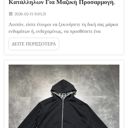
Κατάλληλων Για Μαζική Προσαρμογή.
2026-02-13 11:03:21
Λοιπόν, είστε έτοιμοι να ξεκινήσετε τη δική σας μάρκα
ενδυμάτων ή, ενδεχομένως, να προσθέσετε ένα
χαρακτηριστικό κομμάτι στην υφιστάμενη συλλογή
ΔΕΙΤΕ ΠΕΡΙΣΣΟΤΕΡΑ
σας. Το φουλάρο είναι μια εξαιρετική επιλογή.
Αποτελεί βασικό αντικείμενο κάθε γκαρνταρόμπα, έναν
καμβά για δημιουργικότητα και το αγαπημένο είδος
ένδυσης στην κουλτούρα του streetwear. Ωστόσο, όταν
προχωράτε...