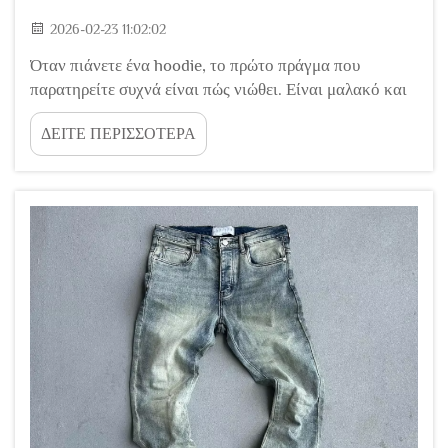
2026-02-23 11:02:02
Όταν πιάνετε ένα hoodie, το πρώτο πράγμα που
παρατηρείτε συχνά είναι πώς νιώθει. Είναι μαλακό και
πυκνό στο δέρμα σας; Ή είναι λείο και πιο δομημένο;
ΔΕΙΤΕ ΠΕΡΙΣΣΟΤΕΡΑ
Και όταν το φοράτε σε ένα δροσερό μέρα, ανακαλύπτετε
γρήγορα πόσο ζεστό σας κρατά. Το μυστικό...