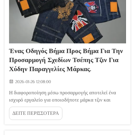
Ένας Οδηγός Βήμα Προς Βήμα Για Την
Προσαρμογή Σχεδίων Τσέπης Τζιν Για
Χύδην Παραγγελίες Μάρκας.
2026-01-26 12:08:00
Η διαφοροποίηση μέσω προσαρμογής αποτελεί ένα
ισχυρό εργαλείο για οποιοδήποτε μάρκα τζιν και
streetwear. Αν και οι επεξεργασίες πλύσιματος και
ΔΕΙΤΕ ΠΕΡΙΣΣΟΤΕΡΑ
τελικής επεξεργασίας τραβούν πολύ προσοχή, η
εμπορική επισήμανση ενδυμάτων streetwear και τζιν
με μοναδικά σχέδια τσέπης παραμένει ένα από τα πιο