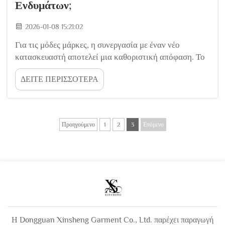
Ενδυμάτων;
2026-01-08 15:21:02
Για τις μόδες μάρκες, η συνεργασία με έναν νέο
κατασκευαστή αποτελεί μια καθοριστική απόφαση. Το
κατάλληλο ενδυματουργικό εργοστάσιο λειτουργεί ως
ΔΕΙΤΕ ΠΕΡΙΣΣΟΤΕΡΑ
πραγματική επέκταση της ομάδας σας, μετατρέποντας
αξιόπιστα τα σχέδιά σας σε προϊόντα υψηλής ποιότητας
που παραδίδονται εγκαίρως. Αντιθέτως, η&...
Προηγούμενο
1
2
3
Επόμενο
Η Dongguan Xinsheng Garment Co., Ltd. παρέχει παραγωγή