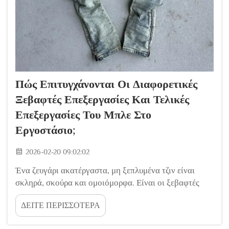
Πώς Επιτυγχάνονται Οι Διαφορετικές
Ξεβαφτές Επεξεργασίες Και Τελικές
Επεξεργασίες Του Μπλε Στο
Εργοστάσιο;
2026-02-20 09:02:02
Ένα ζευγάρι ακατέργαστα, μη ξεπλυμένα τζιν είναι
σκληρά, σκούρα και ομοιόμορφα. Είναι οι ξεβαφτές
επεξεργασίες και οι τελικές επεξεργασίες που
ΔΕΙΤΕ ΠΕΡΙΣΣΟΤΕΡΑ
εφαρμόζονται στο εργοστάσιο και μετατρέπουν τα τζιν
σε μαλακά, φορημένα και γεμάτα χαρακτήρα ενδύματα