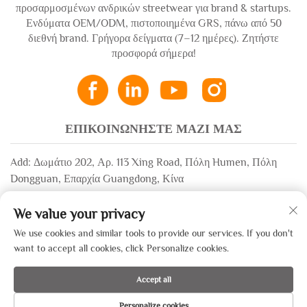
προσαρμοσμένων ανδρικών streetwear για brand & startups.
Ενδύματα OEM/ODM, πιστοποιημένα GRS, πάνω από 50
διεθνή brand. Γρήγορα δείγματα (7–12 ημέρες). Ζητήστε
προσφορά σήμερα!
ΕΠΙΚΟΙΝΩΝΗΣΤΕ ΜΑΖΙ ΜΑΣ
Add: Δωμάτιο 202, Αρ. 113 Xing Road, Πόλη Humen, Πόλη
Dongguan, Επαρχία Guangdong, Κίνα
Email:
[email protected]
We value your privacy
Whatsapp:
+86-13532483058
We use cookies and similar tools to provide our services. If you don't
want to accept all cookies, click Personalize cookies.
Πνευματικά Δικαιώματα © 2025 από την Dongguan Xinsheng Garment
Accept all
Co., Ltd. —
Πολιτική Απορρήτου
Personalize cookies