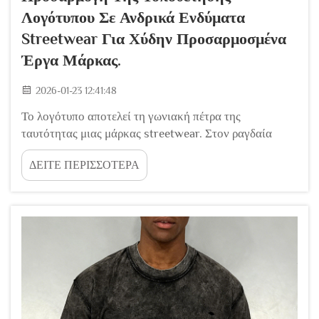
Λογότυπου Σε Ανδρικά Ενδύματα
Streetwear Για Χύδην Προσαρμοσμένα
Έργα Μάρκας.
2026-01-23 12:41:48
Το λογότυπο αποτελεί τη γωνιακή πέτρα της
ταυτότητας μιας μάρκας streetwear. Στον ραγδαία
εξελισσόμενο κόσμο των ανδρικών ενδυμάτων
ΔΕΙΤΕ ΠΕΡΙΣΣΟΤΕΡΑ
streetwear, όπου η εμπορική επισήμανση είναι
καθοριστικής σημασίας, η τοποθέτηση και η εκτέλεση
του λογότυπού σας σε προσαρμοσμένα ενδύματα
αποτελεί παράγοντα καθοριστικής σημασίας. Για
μάρκες που διαχειρίζονται χύδην...