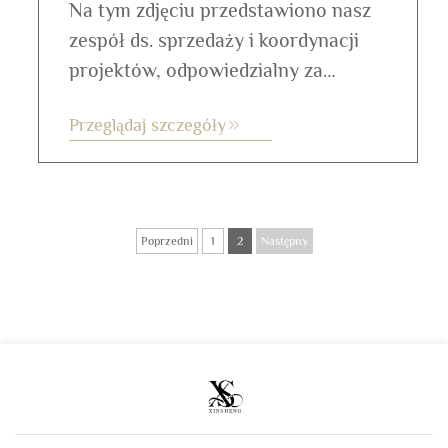
Na tym zdjęciu przedstawiono nasz
zespół ds. sprzedaży i koordynacji
projektów, odpowiedzialny za
codzienną komunikację z globalnymi
Przeglądaj szczegóły
markami odzieżowymi oraz
zapewnienie płynnego przebiegu
rozwoju projektów. W JINGYI każde
zapytanie jest obsługiwane w
Poprzedni
1
2
Następny
ramach jasnego i wydajnego
przepływu pracy, od...