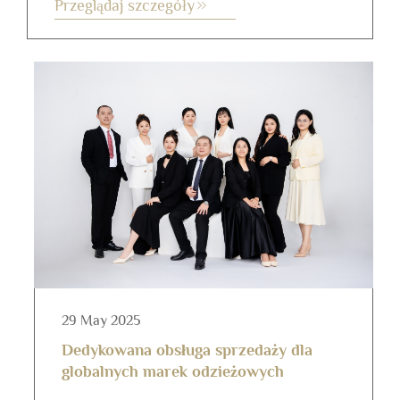
Przeglądaj szczegóły
rozpoczęciem produkcji. Ceny mogą
znacznie się różnić w zależności od
projektu, materiałów i wielkości
zamówienia, co często utrudnia
planowanie budżetu...
29 May 2025
Dedykowana obsługa sprzedaży dla
globalnych marek odzieżowych