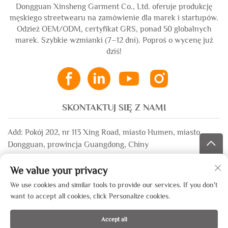
Dongguan Xinsheng Garment Co., Ltd. oferuje produkcję
męskiego streetwearu na zamówienie dla marek i startupów.
Odzież OEM/ODM, certyfikat GRS, ponad 50 globalnych
marek. Szybkie wzmianki (7–12 dni). Poproś o wycenę już
dziś!
SKONTAKTUJ SIĘ Z NAMI
Add: Pokój 202, nr 113 Xing Road, miasto Humen, miasto
Dongguan, prowincja Guangdong, Chiny
E-mail:
[email protected]
We value your privacy
WhatsApp:
+86-13532483058
We use cookies and similar tools to provide our services. If you don't
want to accept all cookies, click Personalize cookies.
Prawa autorskie © 2025 przez Dongguan Xinsheng Garment Co.,
Accept all
Ltd. —
Polityka prywatności