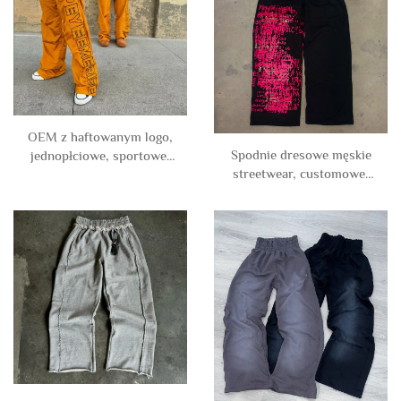
spodnie dresowe dla
mężczyzn
OEM z haftowanym logo,
Spodnie dresowe męskie
jednopłciowe, sportowe,
streetwear, customowe,
wiatroszczelne spodnie z
nadruk DTG, oversized, z
poliestru, wodoodporne,
szerokimi luźnymi
100% nylonowe spodenki
nogawkami, podwójny
treningowe dla mężczyzn
pasek, dresy biegowe dla
mężczyzn