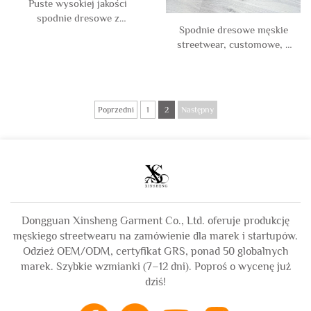
Puste wysokiej jakości
spodnie dresowe z
Spodnie dresowe męskie
wysokim stanem,
streetwear, customowe, z
szerokimi nogawkami,
blankiem francuskim, acid
luźne, poszarpane, z
wash, 360 420 500 gsm,
nadrukiem własnego logo,
luźne, z szerokimi
luźne francuskie Terry
nogawkami, dresy
spodnie dresowe dla
Poprzedni
1
2
Następny
biegowe dla mężczyzn
mężczyzn
Dongguan Xinsheng Garment Co., Ltd. oferuje produkcję
męskiego streetwearu na zamówienie dla marek i startupów.
Odzież OEM/ODM, certyfikat GRS, ponad 50 globalnych
marek. Szybkie wzmianki (7–12 dni). Poproś o wycenę już
dziś!