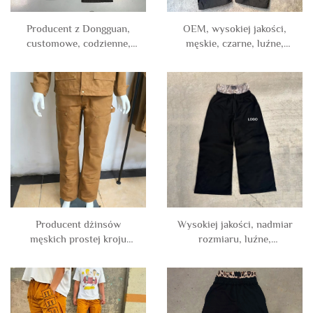
Producent z Dongguan,
OEM, wysokiej jakości,
customowe, codzienne,
męskie, czarne, luźne,
wodoodporne,
oversize, z suwakiem,
outdoorowe, z poliestru,
otwarte dołem, nylonowe
bluzy przeciwdeszczowe,
poliestrowe spodenki
puste hafty, nylonowe
treningowe dla mężczyzn
spodnie dresowe dla
mężczyzn
Producent dżinsów
Wysokiej jakości, nadmiar
męskich prostej kroju
rozmiaru, luźne,
wysokiej jakości, robocze
francuskie Terry, z
cargo z płótna, spodnie
bawełny, luźne,
cieśla z podwójnym
szerokonogawe, dresowe
kolanem, męskie
spodnie dla mężczyzn,
wysokie, podwójne stan,