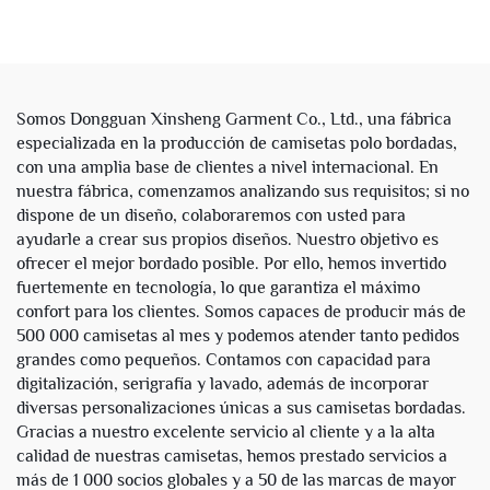
Personalizado en Mezcla
Tela Terry Francesa de
de Algodón y Poliéster con
Algodón, Talla Grande
Rayas
Unisex, con Diamantes de
Imitación, Personalizados
para Hombres
Somos Dongguan Xinsheng Garment Co., Ltd., una fábrica
especializada en la producción de camisetas polo bordadas,
con una amplia base de clientes a nivel internacional. En
nuestra fábrica, comenzamos analizando sus requisitos; si no
dispone de un diseño, colaboraremos con usted para
ayudarle a crear sus propios diseños. Nuestro objetivo es
ofrecer el mejor bordado posible. Por ello, hemos invertido
fuertemente en tecnología, lo que garantiza el máximo
confort para los clientes. Somos capaces de producir más de
500 000 camisetas al mes y podemos atender tanto pedidos
grandes como pequeños. Contamos con capacidad para
digitalización, serigrafía y lavado, además de incorporar
diversas personalizaciones únicas a sus camisetas bordadas.
Gracias a nuestro excelente servicio al cliente y a la alta
calidad de nuestras camisetas, hemos prestado servicios a
más de 1 000 socios globales y a 50 de las marcas de mayor