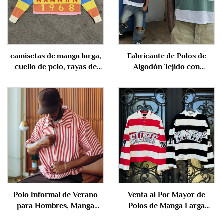
camisetas de manga larga,
Fabricante de Polos de
cuello de polo, rayas de
Algodón Tejido con
algodón, corte cuadrado y
Botones y Rayas, Manga
cortas, con impresión
Corta, con Logotipo
digital personalizada, 2025,
Bordado Personalizado
para hombre
para Hombres
Polo Informal de Verano
Venta al Por Mayor de
para Hombres, Manga
Polos de Manga Larga
Corta con Cremallera,
Ajustados con Rayas de