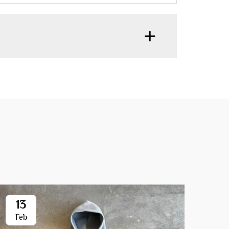
13
2
Feb
Fe