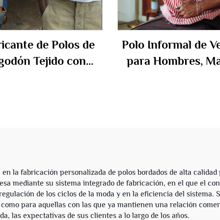
icante de Polos de
Polo Informal de V
godón Tejido con
para Hombres, M
nes y Rayas, Manga
Corta con Cremall
rta, con Logotipo
Personalizado en M
ado Personalizado
de Algodón y Poli
para Hombres
con Rayas
 en la fabricación personalizada de polos bordados de alta calid
cesa mediante su sistema integrado de fabricación, en el que el co
egulación de los ciclos de la moda y en la eficiencia del sistema.
s como para aquellas con las que ya mantienen una relación comer
a, las expectativas de sus clientes a lo largo de los años.