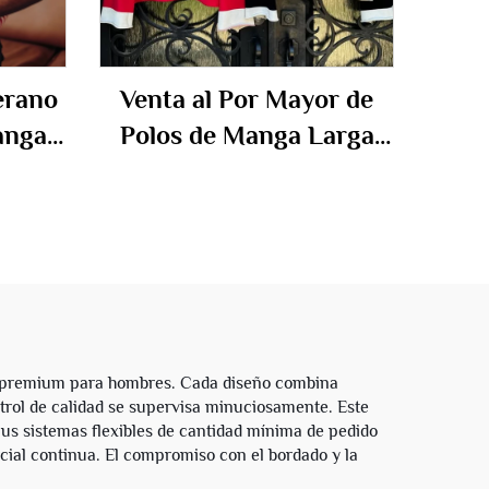
erano
Venta al Por Mayor de
anga
Polos de Manga Larga
era,
Ajustados con Rayas de
ezcla
Tela Terry Francesa de
éster
Algodón, Talla Grande
Unisex, con Diamantes
de Imitación,
Personalizados para
Hombres
ad premium para hombres. Cada diseño combina
ntrol de calidad se supervisa minuciosamente. Este
 Sus sistemas flexibles de cantidad mínima de pedido
cial continua. El compromiso con el bordado y la