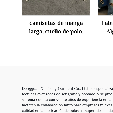
camisetas de manga
Fabr
larga, cuello de polo,
Al
rayas de algodón, corte
Boto
cuadrado y cortas, con
Co
impresión digital
Bord
personalizada, 2025,
para hombre
Dongguan Xinsheng Garment Co., Ltd. se especializa
técnicas avanzadas de serigrafía y bordado, y se pro
sistema cuenta con veinte años de experiencia en la r
facilitan la colaboración tanto para empresas nueva
calidad en la fabricación de polos ha superado, sin dud