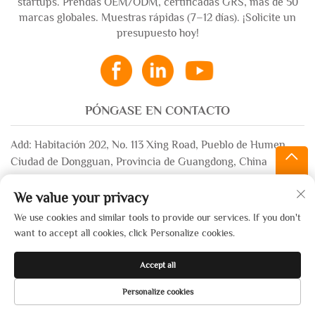
startups. Prendas OEM/ODM, certificadas GRS, más de 50
marcas globales. Muestras rápidas (7–12 días). ¡Solicite un
presupuesto hoy!
PÓNGASE EN CONTACTO
Add: Habitación 202, No. 113 Xing Road, Pueblo de Humen,
Ciudad de Dongguan, Provincia de Guangdong, China
Correo electrónico:
[email protected]
We value your privacy
WhatsApp:
+86-13532483058
We use cookies and similar tools to provide our services. If you don't
want to accept all cookies, click Personalize cookies.
Derechos de autor © 2025 por Dongguan Xinsheng Garment Co.,
Accept all
Ltd. —
Política de privacidad
Personalize cookies
PÁGINA PRINCIPAL
PRODUCTOS
CORREO
WHATSAPP