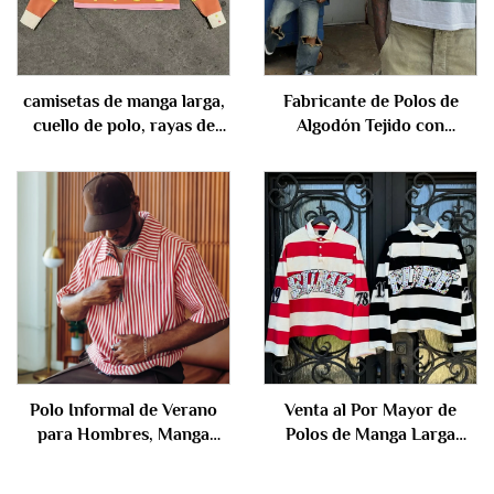
camisetas de manga larga,
Fabricante de Polos de
cuello de polo, rayas de
Algodón Tejido con
algodón, corte cuadrado y
Botones y Rayas, Manga
cortas, con impresión
Corta, con Logotipo
digital personalizada, 2025,
Bordado Personalizado
para hombre
para Hombres
Polo Informal de Verano
Venta al Por Mayor de
para Hombres, Manga
Polos de Manga Larga
Corta con Cremallera,
Ajustados con Rayas de
Personalizado en Mezcla
Tela Terry Francesa de