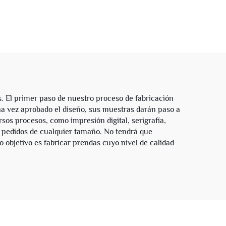
de Tela Francesa Algodón
or
Doble Capa Cremallera
pa de
Reversible a Cuadros
eta
Sudaderas Cortas y
mbre
Amplias con Capucha
para Hombres
 El primer paso de nuestro proceso de fabricación
na vez aprobado el diseño, sus muestras darán paso a
sos procesos, como impresión digital, serigrafía,
 pedidos de cualquier tamaño. No tendrá que
o objetivo es fabricar prendas cuyo nivel de calidad