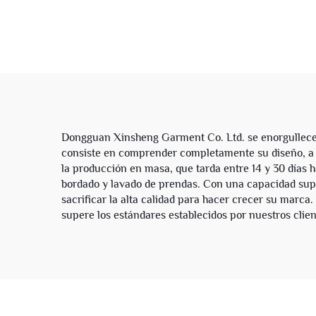
Desgastada con Capucha
Franc
Desmontable de Piel y
Pane
Cremallera Sudadera con
con F
Capucha para Hombres
Dongguan Xinsheng Garment Co. Ltd. se enorgullece d
consiste en comprender completamente su diseño, a pa
la producción en masa, que tarda entre 14 y 30 días h
bordado y lavado de prendas. Con una capacidad supe
sacrificar la alta calidad para hacer crecer su marca
supere los estándares establecidos por nuestros clien