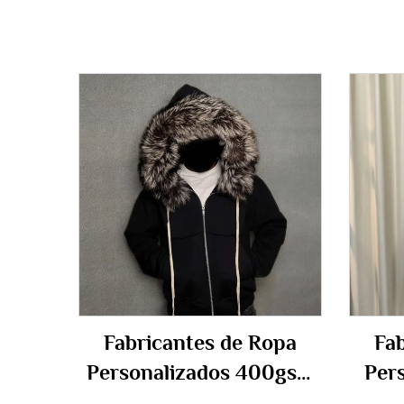
Fabricantes de Ropa
Fa
Personalizados 400gsm
Per
500gsm Tela Francesa
S