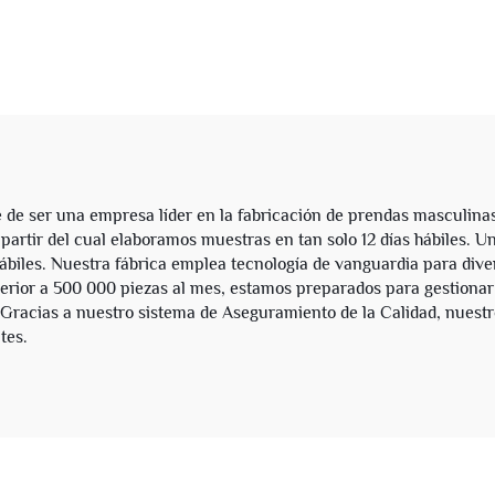
esa de Algodón con
Personalizada p
les Doble Capucha
Fabricantes de Ro
ranjas y Cremallera
Dongguan, Camis
para Hombres
Gráfica para Ho
e ser una empresa líder en la fabricación de prendas masculinas.
rtir del cual elaboramos muestras en tan solo 12 días hábiles. U
ábiles. Nuestra fábrica emplea tecnología de vanguardia para diver
rior a 500 000 piezas al mes, estamos preparados para gestionar
. Gracias a nuestro sistema de Aseguramiento de la Calidad, nuestr
tes.