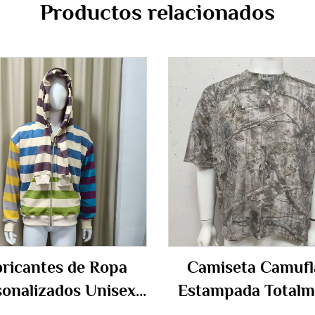
Productos relacionados
bricantes de Ropa
Camiseta Camufl
sonalizados Unisex
Estampada Totalm
udaderas de Tela
en Algodón 10