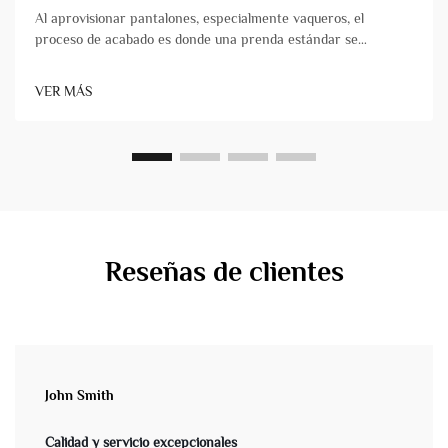
Al aprovisionar pantalones, especialmente vaqueros, el
proceso de acabado es donde una prenda estándar se
transforma en un producto con carácter, comodidad y
atractivo comercial. Para los propietarios de marcas y los
VER MÁS
gestores de productos, comprender estas técnicas es
fundamental&...
Reseñas de clientes
John Smith
Calidad y servicio excepcionales