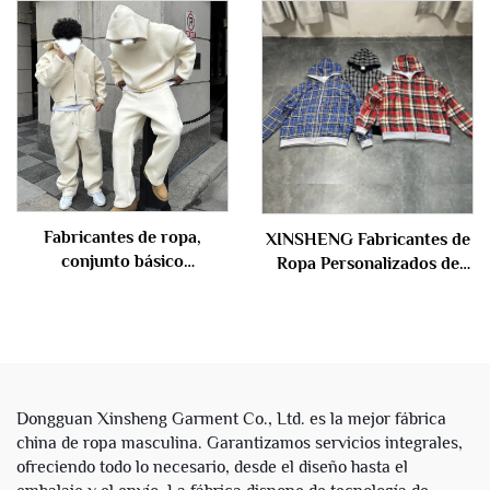
chaqueta con capucha de
hombres, lavado vintage
cuadros, retazos y bloques
con piedra, con lentejuelas,
de color con cierre para
unisex
hombres
Fabricantes de ropa,
XINSHENG Fabricantes de
conjunto básico
Ropa Personalizados de
personalizado de sudadera
Tela Francesa Algodón
con capucha y pantalones
Doble Capa Cremallera
de chándal, de mezcla de
Reversible a Cuadros
neopreno, algodón y
Sudaderas Cortas y
poliéster, para hombre
Amplias con Capucha para
Hombres
Dongguan Xinsheng Garment Co., Ltd. es la mejor fábrica
china de ropa masculina. Garantizamos servicios integrales,
ofreciendo todo lo necesario, desde el diseño hasta el