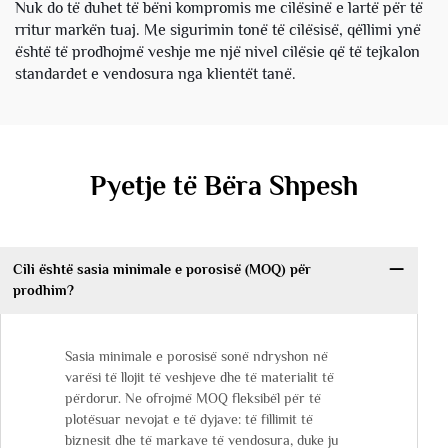
Nuk do të duhet të bëni kompromis me cilësinë e lartë për të
rritur markën tuaj. Me sigurimin tonë të cilësisë, qëllimi ynë
është të prodhojmë veshje me një nivel cilësie që të tejkalon
standardet e vendosura nga klientët tanë.
Pyetje të Bëra Shpesh
Cili është sasia minimale e porosisë (MOQ) për
prodhim?
Sasia minimale e porosisë sonë ndryshon në
varësi të llojit të veshjeve dhe të materialit të
përdorur. Ne ofrojmë MOQ fleksibël për të
plotësuar nevojat e të dyjave: të fillimit të
biznesit dhe të markave të vendosura, duke ju