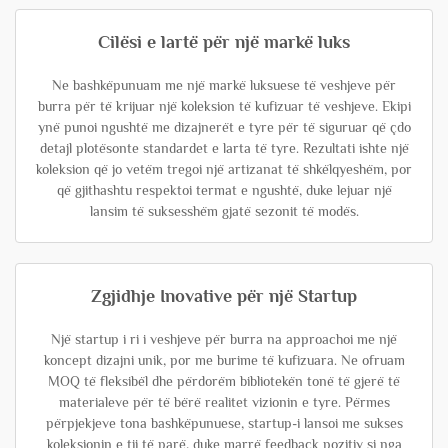
Cilësi e lartë për një markë luks
Ne bashkëpunuam me një markë luksuese të veshjeve për
burra për të krijuar një koleksion të kufizuar të veshjeve. Ekipi
ynë punoi ngushtë me dizajnerët e tyre për të siguruar që çdo
detajl plotësonte standardet e larta të tyre. Rezultati ishte një
koleksion që jo vetëm tregoi një artizanat të shkëlqyeshëm, por
që gjithashtu respektoi termat e ngushtë, duke lejuar një
lansim të suksesshëm gjatë sezonit të modës.
Zgjidhje Inovative për një Startup
Një startup i ri i veshjeve për burra na approachoi me një
koncept dizajni unik, por me burime të kufizuara. Ne ofruam
MOQ të fleksibël dhe përdorëm bibliotekën tonë të gjerë të
materialeve për të bërë realitet vizionin e tyre. Përmes
përpjekjeve tona bashkëpunuese, startup-i lansoi me sukses
koleksionin e tij të parë, duke marrë feedback pozitiv si nga