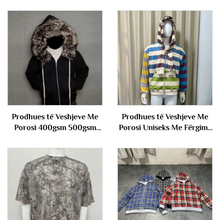
Prodhues të Veshjeve Me
Prodhues të Veshjeve Me
Porosi 400gsm 500gsm
Porosi Uniseks Me Fërgimë
Frëngjisë Terry me
Me Dy Shtresa të Kapucit
Shkatërrim Me Kapuç të
Me Frëngjisë Terry me
Hekur të Zhgjëndur Me
Stripe Me Pull Fustan me
Pull Fustan me Kapuç me
Kapuç me Jakë për Meshkuj
Jakë për Meshkuj