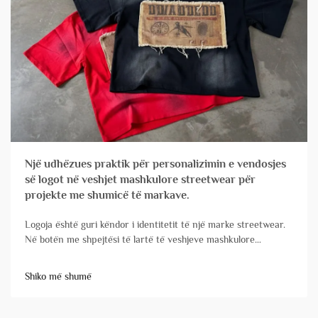
Një udhëzues praktik për personalizimin e vendosjes
së logot në veshjet mashkulore streetwear për
projekte me shumicë të markave.
Logoja është guri këndor i identitetit të një marke streetwear.
Në botën me shpejtësi të lartë të veshjeve mashkulore
streetwear, ku degu e markës është e thelbësishme, vendosja
dhe zbatimi i logot tuaj në veshjet e personalizuara janë
Shiko më shumë
faktorë vendimtarë. Për markat që menaxhojnë porosi...