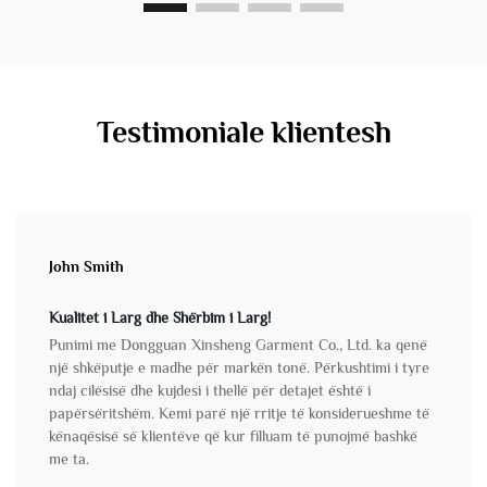
Testimoniale klientesh
John Smith
Kualitet i Larg dhe Shërbim i Larg!
Punimi me Dongguan Xinsheng Garment Co., Ltd. ka qenë
një shkëputje e madhe për markën tonë. Përkushtimi i tyre
ndaj cilësisë dhe kujdesi i thellë për detajet është i
papërsëritshëm. Kemi parë një rritje të konsiderueshme të
kënaqësisë së klientëve që kur filluam të punojmë bashkë
me ta.