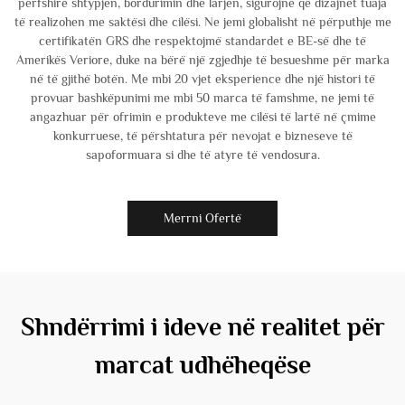
përfshirë shtypjen, bordurimin dhe larjen, sigurojnë që dizajnet tuaja
të realizohen me saktësi dhe cilësi. Ne jemi globalisht në përputhje me
certifikatën GRS dhe respektojmë standardet e BE-së dhe të
Amerikës Veriore, duke na bërë një zgjedhje të besueshme për marka
në të gjithë botën. Me mbi 20 vjet eksperience dhe një histori të
provuar bashkëpunimi me mbi 50 marca të famshme, ne jemi të
angazhuar për ofrimin e produkteve me cilësi të lartë në çmime
konkurruese, të përshtatura për nevojat e bizneseve të
sapoformuara si dhe të atyre të vendosura.
Merrni Ofertë
Shndërrimi i ideve në realitet për
marcat udhëheqëse