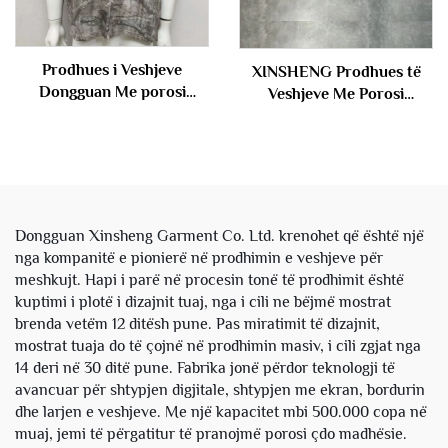
Prodhues i Veshjeve
XINSHENG Prodhues të
Dongguan Me porosi
Veshjeve Me Porosi
Oversize 100% Koton
Frëngjisë Terry Pambuks
Printim i Plotë Kameri
me Dy Shtresa Me Pull të
Kamo T-këmishë me
Kthyeshëm me Motiv
Grafikë për Meshkuj
Katrorë Fustan i Këputur
me Kapuç për Meshkuj
Dongguan Xinsheng Garment Co. Ltd. krenohet që është një
nga kompanitë e pionierë në prodhimin e veshjeve për
meshkujt. Hapi i parë në procesin tonë të prodhimit është
kuptimi i plotë i dizajnit tuaj, nga i cili ne bëjmë mostrat
brenda vetëm 12 ditësh pune. Pas miratimit të dizajnit,
mostrat tuaja do të çojnë në prodhimin masiv, i cili zgjat nga
14 deri në 30 ditë pune. Fabrika jonë përdor teknologji të
avancuar për shtypjen digjitale, shtypjen me ekran, bordurin
dhe larjen e veshjeve. Me një kapacitet mbi 500.000 copa në
muaj, jemi të përgatitur të pranojmë porosi çdo madhësie.