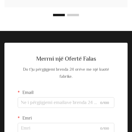
Merrni një Ofertë Falas
Do t'ju përgjigjemi brenda 24 orëve me një kuotë
fabrike.
Email
0/100
Emri
0/100