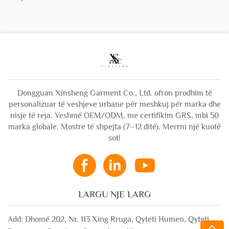
Dongguan Xinsheng Garment Co., Ltd. ofron prodhim të
personalizuar të veshjeve urbane për meshkuj për marka dhe
nisje të reja. Veshmë OEM/ODM, me certifikim GRS, mbi 50
marka globale. Mostre të shpejta (7–12 ditë). Merrni një kuotë
sot!
LARGU NJE LARG
Add: Dhomë 202, Nr. 113 Xing Rruga, Qyteti Humen, Qyteti