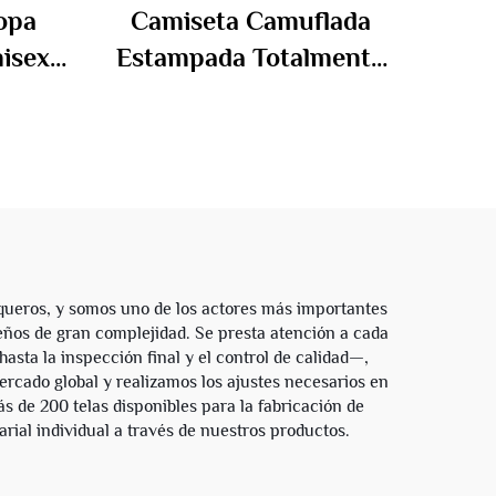
opa
Camiseta Camuflada
isex
Estampada Totalmente
la
en Algodón 100%
ón con
Personalizada por
pucha
Fabricantes de Ropa de
allera
Dongguan, Camiseta
s
Gráfica para Hombre
aqueros, y somos uno de los actores más importantes
seños de gran complejidad. Se presta atención a cada
asta la inspección final y el control de calidad—,
rcado global y realizamos los ajustes necesarios en
 de 200 telas disponibles para la fabricación de
rial individual a través de nuestros productos.