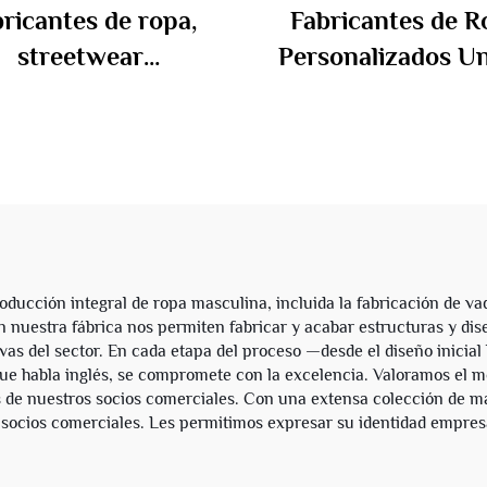
ricantes de ropa,
Fabricantes de R
streetwear
Personalizados Un
onalizado, sudadera
Sudaderas de Te
on capucha para
Francesa de Algod
res, lavado vintage
Paneles Doble Ca
con piedra, con
con Franjas y Crem
ntejuelas, unisex
para Hombre
oducción integral de ropa masculina, incluida la fabricación de v
en nuestra fábrica nos permiten fabricar y acabar estructuras y di
as del sector. En cada etapa del proceso —desde el diseño inicial h
ue habla inglés, se compromete con la excelencia. Valoramos el me
s de nuestros socios comerciales. Con una extensa colección de más
 socios comerciales. Les permitimos expresar su identidad empresa