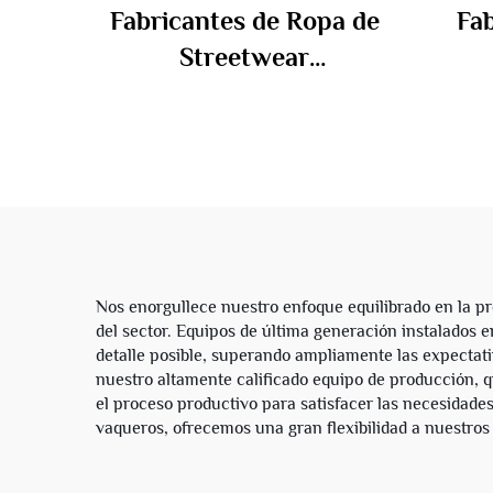
Fabricantes de Ropa de
Fab
Streetwear
Personalizados con
pers
Bordado Vintage Lavado
c
Ácido Tela Francesa
homb
Desgastada con
Diamantes de Imitación
le
Lavado Ácido Sudadera
con Cremallera y
Nos enorgullece nuestro enfoque equilibrado en la pr
del sector. Equipos de última generación instalados 
Capucha
detalle posible, superando ampliamente las expectativ
nuestro altamente calificado equipo de producción, q
el proceso productivo para satisfacer las necesidade
vaqueros, ofrecemos una gran flexibilidad a nuestros