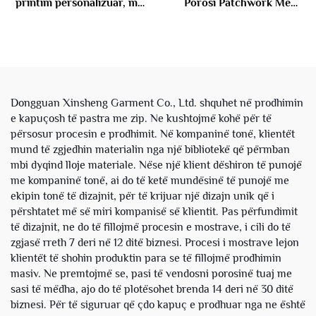
printim personalizuar, me
Porosi Patchwork Me
peshë të rëndë, të lirshme,
Bordure Stone Wash Acid
me larje acidike, me ftyke,
Wash Me Guri Per Jakne
pantallona me kapuç dhe
Pullover per Burra
pullover, set për meshkuj
Dongguan Xinsheng Garment Co., Ltd. shquhet në prodhimin
e kapuçosh të pastra me zip. Ne kushtojmë kohë për të
përsosur procesin e prodhimit. Në kompaninë tonë, klientët
mund të zgjedhin materialin nga një bibliotekë që përmban
mbi dyqind lloje materiale. Nëse një klient dëshiron të punojë
me kompaninë tonë, ai do të ketë mundësinë të punojë me
ekipin tonë të dizajnit, për të krijuar një dizajn unik që i
përshtatet më së miri kompanisë së klientit. Pas përfundimit
të dizajnit, ne do të fillojmë procesin e mostrave, i cili do të
zgjasë rreth 7 deri në 12 ditë biznesi. Procesi i mostrave lejon
klientët të shohin produktin para se të fillojmë prodhimin
masiv. Ne premtojmë se, pasi të vendosni porosinë tuaj me
sasi të mëdha, ajo do të plotësohet brenda 14 deri në 30 ditë
biznesi. Për të siguruar që çdo kapuç e prodhuar nga ne është