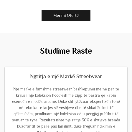
Merrni Ofertë
Studime Raste
Ngritja e një Markë Streetwear
Një markë e famshme streetwear bashkëpunoi me ne për të
krijuar një koleksion hoodiesh me zipp të pastra që kapin
esencën e modës urbane. Duke shfrytëzuar ekspertizën tonë
në teknikat e larjes së veshjeve dhe të shkatërrimit të
qëllimshëm, prodhuam një koleksion që u përgjigj publikut të
synuar të tyre. Rezultati ishte një rritje 30% e shitjeve brenda
kuadrantit të parë pas lansimit, duke treguar ndikimin e