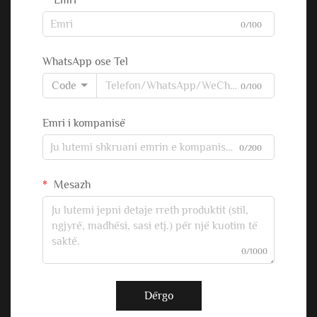
Emri
0/100
WhatsApp ose Tel
Code
0/100
Emri i kompanisë
0/200
Mesazh
0/1000
Dërgo