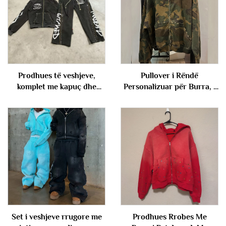
Prodhues të veshjeve,
Pullover i Rëndë
komplet me kapuç dhe
Personalizuar për Burra, i
pantallona sportive me
Mbledhur, me Kamo e
mbishkrim, përpunim të
Dëmtuar, me Zip, i
shkrifur, me riveta dhe
Përshtatshëm për të Dyja
fermoar, për stil urban
Gjinët
Set i veshjeve rrugore me
Prodhues Rrobes Me