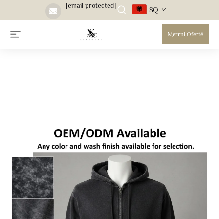
[email protected]
SQ
Merrni Ofertë