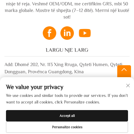
nisje të reja. Veshmë OEM/ODM, me certifikim GRS, mbi 50
marka globale. Mostre të shpejta (7–12 ditë). Merrni një kuotë
sot!
LARGU NJE LARG
Add: Dhomë 202, Nr. 113 Xing Rruga, Qyteti Humen, Qyteti
Dongguan, Provënca Guangdong, Kina
Email:
[email protected]
We value your privacy
WhatsApp:
+86-13532483058
We use cookies and similar tools to provide our services. If you don't
want to accept all cookies, click Personalize cookies.
Të drejtat e rezervuara © 2025 nga Dongguan Xinsheng Garment
Accept all
Co., Ltd. —
Politika e privatësisë
Personalize cookies