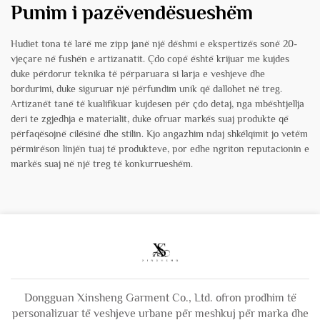
Punim i pazëvendësueshëm
Hudiet tona të larë me zipp janë një dëshmi e ekspertizës sonë 20-
vjeçare në fushën e artizanatit. Çdo copë është krijuar me kujdes
duke përdorur teknika të përparuara si larja e veshjeve dhe
bordurimi, duke siguruar një përfundim unik që dallohet në treg.
Artizanët tanë të kualifikuar kujdesen për çdo detaj, nga mbështjellja
deri te zgjedhja e materialit, duke ofruar markës suaj produkte që
përfaqësojnë cilësinë dhe stilin. Kjo angazhim ndaj shkëlqimit jo vetëm
përmirëson linjën tuaj të produkteve, por edhe ngriton reputacionin e
markës suaj në një treg të konkurrueshëm.
Dongguan Xinsheng Garment Co., Ltd. ofron prodhim të
personalizuar të veshjeve urbane për meshkuj për marka dhe