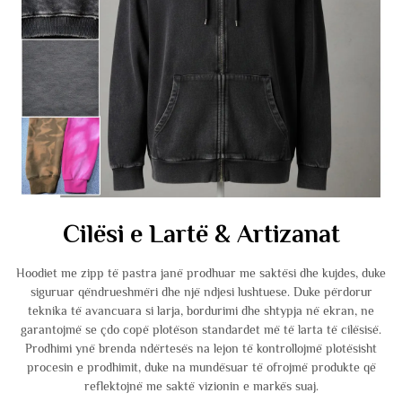
Cilësi e Lartë & Artizanat
Hoodiet me zipp të pastra janë prodhuar me saktësi dhe kujdes, duke
siguruar qëndrueshmëri dhe një ndjesi lushtuese. Duke përdorur
teknika të avancuara si larja, bordurimi dhe shtypja në ekran, ne
garantojmë se çdo copë plotëson standardet më të larta të cilësisë.
Prodhimi ynë brenda ndërtesës na lejon të kontrollojmë plotësisht
procesin e prodhimit, duke na mundësuar të ofrojmë produkte që
reflektojnë me saktë vizionin e markës suaj.