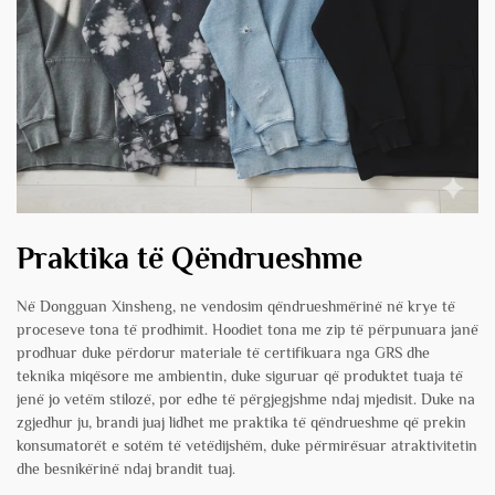
Praktika të Qëndrueshme
Në Dongguan Xinsheng, ne vendosim qëndrueshmërinë në krye të
proceseve tona të prodhimit. Hoodiet tona me zip të përpunuara janë
prodhuar duke përdorur materiale të certifikuara nga GRS dhe
teknika miqësore me ambientin, duke siguruar që produktet tuaja të
jenë jo vetëm stilozë, por edhe të përgjegjshme ndaj mjedisit. Duke na
zgjedhur ju, brandi juaj lidhet me praktika të qëndrueshme që prekin
konsumatorët e sotëm të vetëdijshëm, duke përmirësuar atraktivitetin
dhe besnikërinë ndaj brandit tuaj.