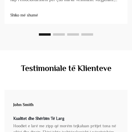
zgjedhja e partnerit tuaj prodhues mund të jetë ndryshimi midis
një lansimi të suksesshëm dhe një përvoje të stresuar, e cila
Shiko më shumë
shpesh shoqërohet me vonime dhe probleme cilësie. Jo të
gjitha&...
Testimoniale të Klienteve
John Smith
Kualitet dhe Shërbim Të Larg
Hoodiet e larë me zipp që morëm tejkaluan pritjet tona në