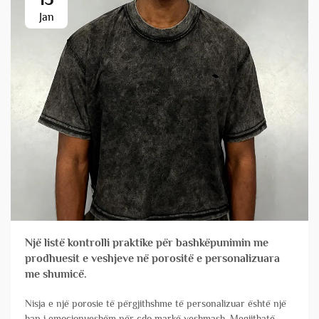
Jan
Një listë kontrolli praktike për bashkëpunimin me
prodhuesit e veshjeve në porositë e personalizuara
me shumicë.
Nisja e një porosie të përgjithshme të personalizuar është një
hap i emocionueshëm për çdo markë veshmash. Megjithatë,