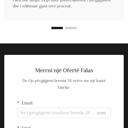
cilësi dhe dizajn. Ekipi ishte jashtëzakonisht i përgjigjshëm
dhe i ndihmuar gjatë tërë procesit.
Merrni një Ofertë Falas
Do t'ju përgjigjemi brenda 24 orëve me një kuotë
fabrike.
Email
0/100