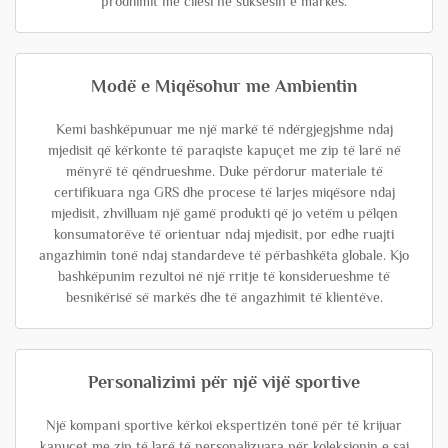
prodhimit me cilësi në suksesin e markës.
Modë e Miqësohur me Ambientin
Kemi bashkëpunuar me një markë të ndërgjegjshme ndaj
mjedisit që kërkonte të paraqiste kapuçet me zip të larë në
mënyrë të qëndrueshme. Duke përdorur materiale të
certifikuara nga GRS dhe procese të larjes miqësore ndaj
mjedisit, zhvilluam një gamë produkti që jo vetëm u pëlqen
konsumatorëve të orientuar ndaj mjedisit, por edhe ruajti
angazhimin tonë ndaj standardeve të përbashkëta globale. Kjo
bashkëpunim rezultoi në një rritje të konsiderueshme të
besnikërisë së markës dhe të angazhimit të klientëve.
Personalizimi për një vijë sportive
Një kompani sportive kërkoi ekspertizën tonë për të krijuar
kapuçet me zip të larë të personalizuara për koleksionin e saj