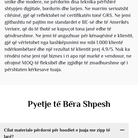
unike dhe modere, ne përdorim disa teknika përfshirë
shtypjen digjitale, bordurin dhe larjen. Ne marrim seriozisht
cilësinë, gjë që reflektohet në certifikatën tonë GRS. Ne jemi
gjithashtu në pajtim me standardet e BE-së dhe të Amerikës
Veriore, që do të thotë se kapuçot tona janë edhe të
qëndrueshme. Ne jemi të angazhuar për kënaqësinë e klientit,
gjë që vërtetohet nga bashkëpunimi me mbi 1.000 klientë
ndërkombëtarë dhe një rezultat të klientit prej 4,9/5. Nuk ka
rëndësi nëse jeni një biznes i ri apo një markë e vendosur, ne
ofrojmë MOQ-të fleksibël dhe zgjidhje të zmadhueshme që i
përshtaten kërkesave tuaja.
Pyetje të Bëra Shpesh
Cilat materiale përdorni për hoodiet e juaja me zipp të
larë?