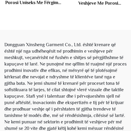
Porosi Uniseks Me Fërgimë
Veshjeve Me Porosi
Me Dy Shtresa të Kapucit
Frëngjisë Terry Pambuks
Me Frëngjisë Terry me
me Dy Shtresa Me Pull të
Stripe Me Pull Fustan me
Kthyeshëm me Motiv
Kapuç me Jakë për Meshkuj
Katrorë Fustan i Këputur
me Kapuç për Meshkuj
Dongguan Xinsheng Garment Co., Ltd. është krenare që
është një nga udhëheqësit në prodhimin e veshjeve për
meshkujt, veçanërisht në fushën e shitjes së përgjithshme të
kapuçave të larë. Ne punojmë me qëllim të ruajmë një proces
prodhimi inovativ dhe efikas, në mënyrë që të plotësojmë
kërkesat dhe nevojat e ndryshme të klientëve tanë nga e
gjitha bota. Ne jemi shumë të krenarë për proceset tona të
sofistikuara të larjes, të cilat shtojnë vlerë vizuale dhe taktile
kapuçave. Stafi ynë i talentuar dhe i përvojueshëm sjell në
punë aftësitë, inovacionin dhe ekspertizën e tij për të krijuar
dhe prodhuar veshje që i përshtaten të gjitha trendeve të
tanishme të modës dhe, më së rëndësishmja, cilësisë së lartë.
Ne kemi punuar në sektorin e prodhimit të veshjeve për më
shumë se 20 vite dhe gjatë këtij kohë kemi mësuar rëndësinë