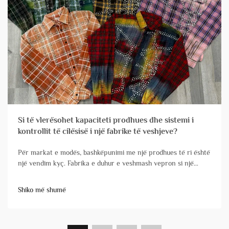
Si të vlerësohet kapaciteti prodhues dhe sistemi i
kontrollit të cilësisë i një fabrike të veshjeve?
Për markat e modës, bashkëpunimi me një prodhues të ri është
një vendim kyç. Fabrika e duhur e veshmash vepron si një
zgjatim i vërtetë i ekipit tuaj, duke transformuar besnikisht
dizajnet në produkte me cilësi të lartë që arrijnë në kohë. Në
Shiko më shumë
anën tjetër, ...