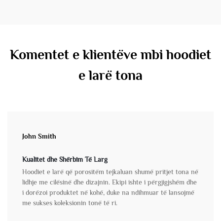
Komentet e klientëve mbi hoodiet
e larë tona
John Smith
Kualitet dhe Shërbim Të Larg
Hoodiet e larë që porositëm tejkaluan shumë pritjet tona në
lidhje me cilësinë dhe dizajnin. Ekipi ishte i përgjigjshëm dhe
i dorëzoi produktet në kohë, duke na ndihmuar të lansojmë
me sukses koleksionin tonë të ri.