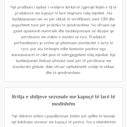
Një prodhues i njohur i veshjeve kërkoi të zgjerojë linjën e tij të
produkteve me kapuçë të larë miqësore ndaj mjedisit. Ata
bashkëpunuan me ne për shkak të sertifikatës sonë GRS dhe
angazhimit tonë për praktika të qëndrueshme. Ne ofruam një
gamë opsionesh materiale dhe bashkëpunuam në dizajne që
përshtaten me etikën e markës së tyre. Produktet
përfundimtare jo vetëm që plotësuan standardet e larta të
tyre, por ata tërheqën edhe komente pozitive nga
konsumatorët të cilët janë të ndërgjegjshëm ndaj mjedisit. Kjo
bashkëpunim theksoi aftësinë tonë për të përshtatur me
standardet globale, duke ofruar njëkohësisht veshje të stiluar
dhe të qëndrueshme.
Rritja e shitjeve sezonale me kapuçë të larë të
modishëm
Një shiturës online i popullarizuar kishte për qëllim të lansojë
një koleksion sezonor me kapuçë të pastra. Ata u mbështetën