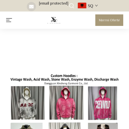
[email protected]
SQ
Merrni Ofertë