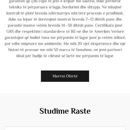
garanton që çdo copë të jetë e krijuar me saktësi, duke përdorur
teknika të përparuara si lagja, bordurimi dhe shtypja. Ne mbajmë
kontroll të plotë brenda ndërmarrjes mbi tërë procesin e prodhimit,
duke na lejuar të dorëzojmë mostrat brenda 7–12 ditësh pune dhe
porositë masive vetëm brenda 14–30 ditësh pune. Certifikata jonë
GRS dhe respektimi i standardeve të BE-së dhe të Amerikës Veriore
garantojnë që hudiet tona me përpunim të lagur janë jo vetëm stilozë,
por edhe miqësore me ambientin. Me mbi 20 vjet eksperience dhe një
histori të provuar me mbi 50 marca të famshme, ne jemi partneri
ideal për hudije të cilësisë së lartë me përpunim të lagur.
Merrni Ofertë
Studime Raste