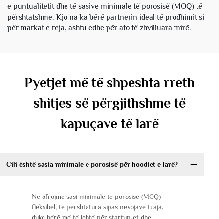
e puntualitetit dhe të sasive minimale të porosisë (MOQ) të
përshtatshme. Kjo na ka bërë partnerin ideal të prodhimit si
për markat e reja, ashtu edhe për ato të zhvilluara mirë.
Pyetjet më të shpeshta rreth
shitjes së përgjithshme të
kapuçave të larë
Cili është sasia minimale e porosisë për hoodiet e larë?
Ne ofrojmë sasi minimale të porosisë (MOQ)
fleksibël, të përshtatura sipas nevojave tuaja,
duke bërë më të lehtë për startup-et dhe