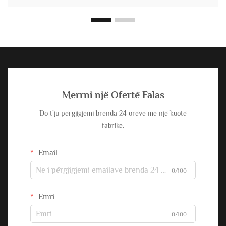
Merrni një Ofertë Falas
Do t'ju përgjigjemi brenda 24 orëve me një kuotë
fabrike.
Email
0/100
Emri
0/100