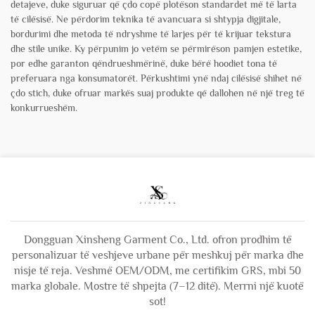
detajeve, duke siguruar që çdo copë plotëson standardet më të larta
të cilësisë. Ne përdorim teknika të avancuara si shtypja digjitale,
bordurimi dhe metoda të ndryshme të larjes për të krijuar tekstura
dhe stile unike. Ky përpunim jo vetëm se përmirëson pamjen estetike,
por edhe garanton qëndrueshmërinë, duke bërë hoodiet tona të
preferuara nga konsumatorët. Përkushtimi ynë ndaj cilësisë shihet në
çdo stich, duke ofruar markës suaj produkte që dallohen në një treg të
konkurrueshëm.
Dongguan Xinsheng Garment Co., Ltd. ofron prodhim të
personalizuar të veshjeve urbane për meshkuj për marka dhe
nisje të reja. Veshmë OEM/ODM, me certifikim GRS, mbi 50
marka globale. Mostre të shpejta (7–12 ditë). Merrni një kuotë
sot!