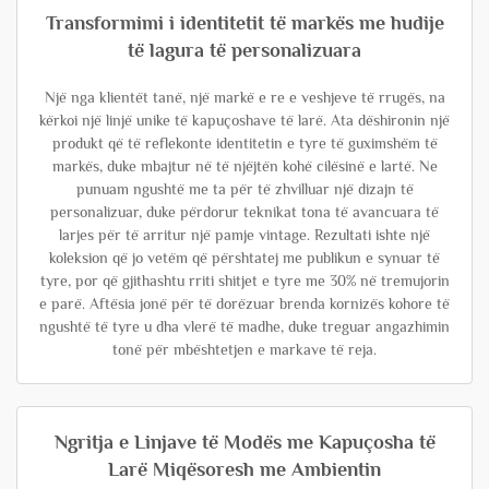
Transformimi i identitetit të markës me hudije
të lagura të personalizuara
Një nga klientët tanë, një markë e re e veshjeve të rrugës, na
kërkoi një linjë unike të kapuçoshave të larë. Ata dëshironin një
produkt që të reflekonte identitetin e tyre të guximshëm të
markës, duke mbajtur në të njëjtën kohë cilësinë e lartë. Ne
punuam ngushtë me ta për të zhvilluar një dizajn të
personalizuar, duke përdorur teknikat tona të avancuara të
larjes për të arritur një pamje vintage. Rezultati ishte një
koleksion që jo vetëm që përshtatej me publikun e synuar të
tyre, por që gjithashtu rriti shitjet e tyre me 30% në tremujorin
e parë. Aftësia jonë për të dorëzuar brenda kornizës kohore të
ngushtë të tyre u dha vlerë të madhe, duke treguar angazhimin
tonë për mbështetjen e markave të reja.
Ngritja e Linjave të Modës me Kapuçosha të
Larë Miqësoresh me Ambientin