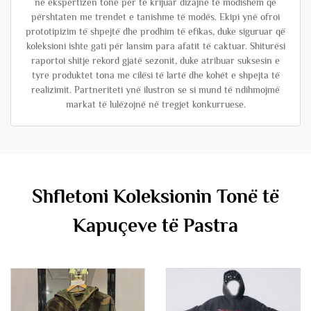
në ekspertizën tonë për të krijuar dizajne të modishëm që
përshtaten me trendet e tanishme të modës. Ekipi ynë ofroi
prototipizim të shpejtë dhe prodhim të efikas, duke siguruar që
koleksioni ishte gati për lansim para afatit të caktuar. Shiturësi
raportoi shitje rekord gjatë sezonit, duke atribuar suksesin e
tyre produktet tona me cilësi të lartë dhe kohët e shpejta të
realizimit. Partneriteti ynë ilustron se si mund të ndihmojmë
markat të lulëzojnë në tregjet konkurruese.
Shfletoni Koleksionin Tonë të
Kapuçeve të Pastra