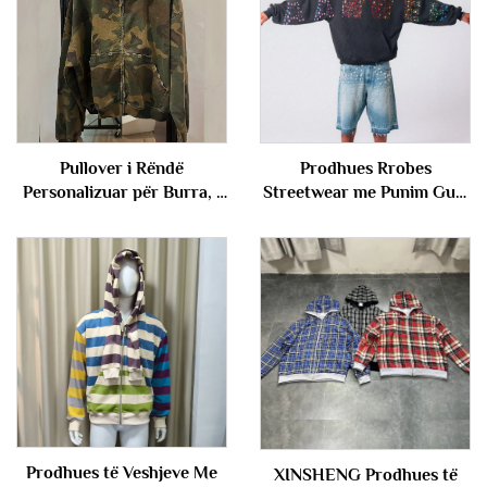
Pullover i Rëndë
Prodhues Rrobes
Personalizuar për Burra, i
Streetwear me Punim Guri
Mbledhur, me Kamo e
Vintage me Lavazh Guri
Dëmtuar, me Zip, i
Dizajn për Meshkuj
Përshtatshëm për të Dyja
Gjinët
Prodhues të Veshjeve Me
XINSHENG Prodhues të