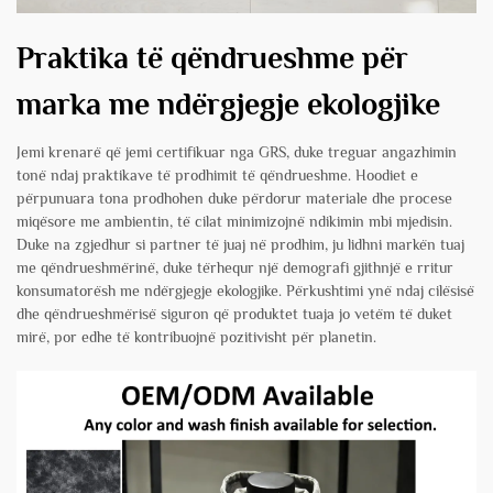
Praktika të qëndrueshme për
marka me ndërgjegje ekologjike
Jemi krenarë që jemi certifikuar nga GRS, duke treguar angazhimin
tonë ndaj praktikave të prodhimit të qëndrueshme. Hoodiet e
përpunuara tona prodhohen duke përdorur materiale dhe procese
miqësore me ambientin, të cilat minimizojnë ndikimin mbi mjedisin.
Duke na zgjedhur si partner të juaj në prodhim, ju lidhni markën tuaj
me qëndrueshmërinë, duke tërhequr një demografi gjithnjë e rritur
konsumatorësh me ndërgjegje ekologjike. Përkushtimi ynë ndaj cilësisë
dhe qëndrueshmërisë siguron që produktet tuaja jo vetëm të duket
mirë, por edhe të kontribuojnë pozitivisht për planetin.