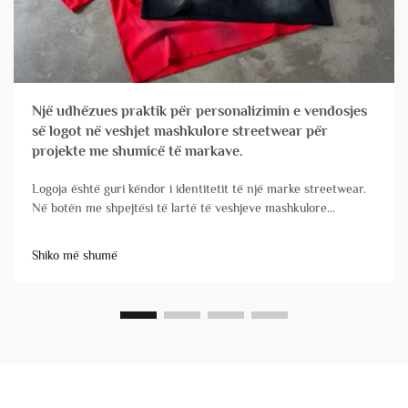
Një udhëzues praktik për personalizimin e vendosjes
së logot në veshjet mashkulore streetwear për
projekte me shumicë të markave.
Logoja është guri këndor i identitetit të një marke streetwear.
Në botën me shpejtësi të lartë të veshjeve mashkulore
streetwear, ku degu e markës është e thelbësishme, vendosja
dhe zbatimi i logot tuaj në veshjet e personalizuara janë
Shiko më shumë
faktorë vendimtarë. Për markat që menaxhojnë porosi...