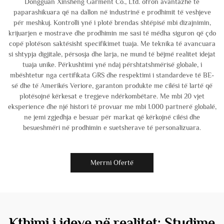
Dongguan Xinsheng Garment Co., Ltd. ofron avantazhe të
paparashikuara që na dallon në industrinë e prodhimit të veshjeve
për meshkuj. Kontrolli ynë i plotë brendas shtëpisë mbi dizajnimin,
krijuarjen e mostrave dhe prodhimin me sasi të mëdha siguron që çdo
copë plotëson saktësisht specifikimet tuaja. Me teknika të avancuara
si shtypja digjitale, përsosja dhe larja, ne mund të bëjmë realitet idejat
tuaja unike. Përkushtimi ynë ndaj përshtatshmërisë globale, i
mbështetur nga certifikata GRS dhe respektimi i standardeve të BE-
së dhe të Amerikës Veriore, garanton produkte me cilësi të lartë që
plotësojnë kërkesat e tregjeve ndërkombëtare. Me mbi 20 vjet
eksperience dhe një histori të provuar me mbi 1.000 partnerë globalë,
ne jemi zgjedhja e besuar për markat që kërkojnë cilësi dhe
besueshmëri në prodhimin e suetsherave të personalizuara.
Merrni Ofertë
Kthimi i ideve në realitet: Studime