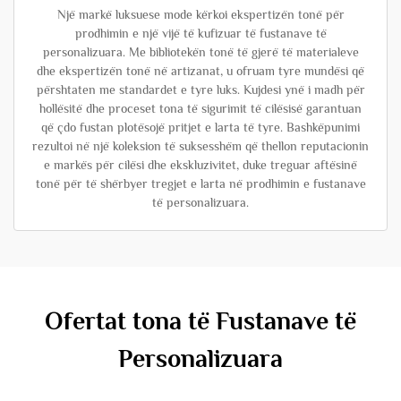
Një markë luksuese mode kërkoi ekspertizën tonë për
prodhimin e një vijë të kufizuar të fustanave të
personalizuara. Me bibliotekën tonë të gjerë të materialeve
dhe ekspertizën tonë në artizanat, u ofruam tyre mundësi që
përshtaten me standardet e tyre luks. Kujdesi ynë i madh për
hollësitë dhe proceset tona të sigurimit të cilësisë garantuan
që çdo fustan plotësojë pritjet e larta të tyre. Bashkëpunimi
rezultoi në një koleksion të suksesshëm që thellon reputacionin
e markës për cilësi dhe ekskluzivitet, duke treguar aftësinë
tonë për të shërbyer tregjet e larta në prodhimin e fustanave
të personalizuara.
Ofertat tona të Fustanave të
Personalizuara