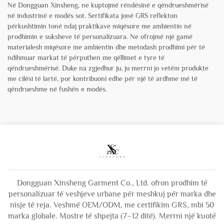
Në Dongguan Xinsheng, ne kuptojmë rëndësinë e qëndrueshmërisë
në industrinë e modës sot. Sertifikata jonë GRS reflekton
përkushtimin tonë ndaj praktikave miqësore me ambientin në
prodhimin e suksheve të personalizuara. Ne ofrojmë një gamë
materialesh miqësore me ambientin dhe metodash prodhimi për të
ndihmuar markat të përputhen me qëllimet e tyre të
qëndrueshmërisë. Duke na zgjedhur ju, ju merrni jo vetëm produkte
me cilësi të lartë, por kontribuoni edhe për një të ardhme më të
qëndrueshme në fushën e modës.
Dongguan Xinsheng Garment Co., Ltd. ofron prodhim të
personalizuar të veshjeve urbane për meshkuj për marka dhe
nisje të reja. Veshmë OEM/ODM, me certifikim GRS, mbi 50
marka globale. Mostre të shpejta (7–12 ditë). Merrni një kuotë