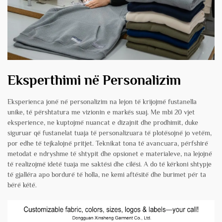
Eksperthimi në Personalizim
Eksperienca jonë në personalizim na lejon të krijojmë fustanella
unike, të përshtatura me vizionin e markës suaj. Me mbi 20 vjet
eksperience, ne kuptojmë nuancat e dizajnit dhe prodhimit, duke
siguruar që fustanelat tuaja të personalizuara të plotësojnë jo vetëm,
por edhe të tejkalojnë pritjet. Teknikat tona të avancuara, përfshirë
metodat e ndryshme të shtypit dhe opsionet e materialeve, na lejojnë
të realizojmë idetë tuaja me saktësi dhe cilësi. A do të kërkoni shtypje
të gjallëra apo bordurë të holla, ne kemi aftësitë dhe burimet për ta
bërë këtë.