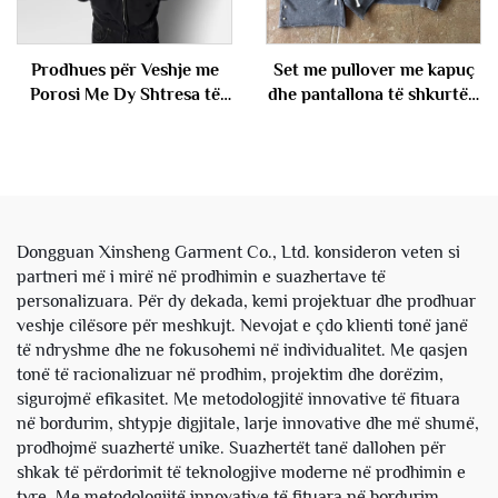
Prodhues për Veshje me
Set me pullover me kapuç
Porosi Me Dy Shtresa të
dhe pantallona të shkurtër,
Kapucit me Ngjyrim Acidik
me gjuetar francez prej
me Shkatërrim Me Pull
pambuku me peshë të
Fustan me Kapuç për
rëndë, me larje guri vintage
Meshkuj
dhe acidike, sipas porosisë,
me shitje së palli
Dongguan Xinsheng Garment Co., Ltd. konsideron veten si
partneri më i mirë në prodhimin e suazhertave të
personalizuara. Për dy dekada, kemi projektuar dhe prodhuar
veshje cilësore për meshkujt. Nevojat e çdo klienti tonë janë
të ndryshme dhe ne fokusohemi në individualitet. Me qasjen
tonë të racionalizuar në prodhim, projektim dhe dorëzim,
sigurojmë efikasitet. Me metodologjitë innovative të fituara
në bordurim, shtypje digjitale, larje innovative dhe më shumë,
prodhojmë suazhertë unike. Suazhertët tanë dallohen për
shkak të përdorimit të teknologjive moderne në prodhimin e
tyre. Me metodologjitë innovative të fituara në bordurim,