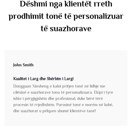
Dëshmi nga klientët rreth
prodhimit tonë të personalizuar
të suazhorave
John Smith
Kualitet i Larg dhe Shërbim i Larg!
Dongguan Xinsheng e kaloi pritjen tonë në lidhje me
cilësinë e suazhorave tona të personalizuara. Ekipi i tyre
ishte i përgjigjshëm dhe profesional, duke bërë tërë
procesin të rrjedhshëm. Porosinë tonë e morëm në kohë,
dhe suazhorat u pëlqyen shumë klientëve tanë!