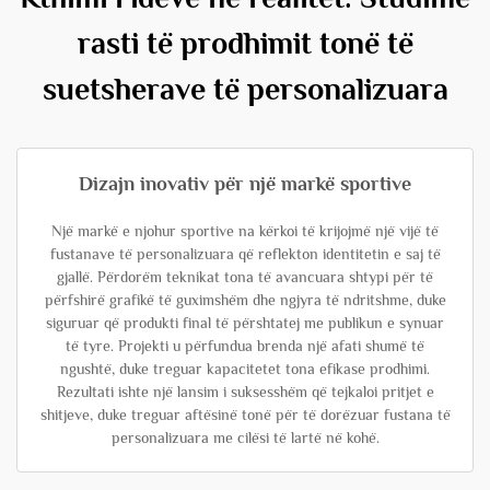
rasti të prodhimit tonë të
suetsherave të personalizuara
Dizajn inovativ për një markë sportive
Një markë e njohur sportive na kërkoi të krijojmë një vijë të
fustanave të personalizuara që reflekton identitetin e saj të
gjallë. Përdorëm teknikat tona të avancuara shtypi për të
përfshirë grafikë të guximshëm dhe ngjyra të ndritshme, duke
siguruar që produkti final të përshtatej me publikun e synuar
të tyre. Projekti u përfundua brenda një afati shumë të
ngushtë, duke treguar kapacitetet tona efikase prodhimi.
Rezultati ishte një lansim i suksesshëm që tejkaloi pritjet e
shitjeve, duke treguar aftësinë tonë për të dorëzuar fustana të
personalizuara me cilësi të lartë në kohë.