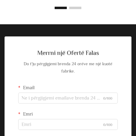
Merrni një Ofertë Falas
Do t'ju përgjigjemi brenda 24 orëve me një kuotë
fabrike.
Email
0/100
Emri
0/100