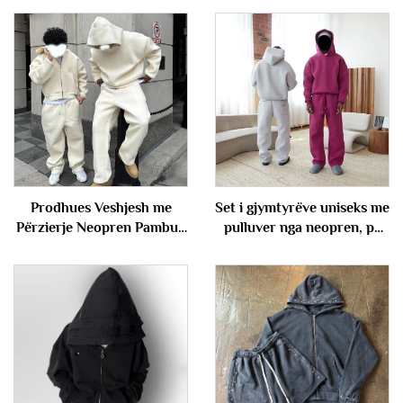
Prodhues Veshjesh me
Set i gjymtyrëve uniseks me
Përzierje Neopren Pambuk
pulluver nga neopren, pa
Poliester Veshje Bazike Jakë
dizajn, me kapuç dhe
me Kapuç të Zbrazët dhe
pantallona të lirshëm, set i
Pantallona Sportive Veshje
thjeshtë për meshkuj
Sportive për Burra