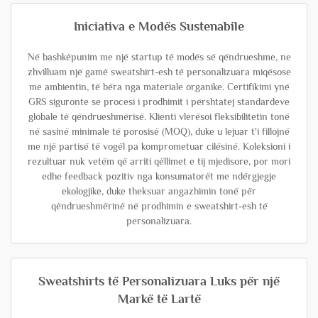
Iniciativa e Modës Sustenabile
Në bashkëpunim me një startup të modës së qëndrueshme, ne
zhvilluam një gamë sweatshirt-esh të personalizuara miqësose
me ambientin, të bëra nga materiale organike. Certifikimi ynë
GRS siguronte se procesi i prodhimit i përshtatej standardeve
globale të qëndrueshmërisë. Klienti vlerësoi fleksibilitetin tonë
në sasinë minimale të porosisë (MOQ), duke u lejuar t'i fillojnë
me një partisë të vogël pa komprometuar cilësinë. Koleksioni i
rezultuar nuk vetëm që arriti qëllimet e tij mjedisore, por mori
edhe feedback pozitiv nga konsumatorët me ndërgjegje
ekologjike, duke theksuar angazhimin tonë për
qëndrueshmërinë në prodhimin e sweatshirt-esh të
personalizuara.
Sweatshirts të Personalizuara Luks për një
Markë të Lartë