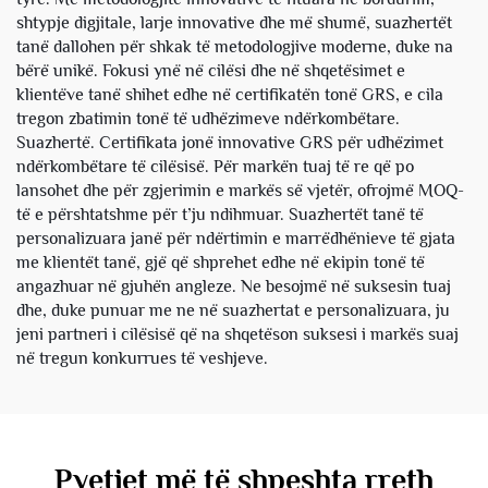
shtypje digjitale, larje innovative dhe më shumë, suazhertët
tanë dallohen për shkak të metodologjive moderne, duke na
bërë unikë. Fokusi ynë në cilësi dhe në shqetësimet e
klientëve tanë shihet edhe në certifikatën tonë GRS, e cila
tregon zbatimin tonë të udhëzimeve ndërkombëtare.
Suazhertë. Certifikata jonë innovative GRS për udhëzimet
ndërkombëtare të cilësisë. Për markën tuaj të re që po
lansohet dhe për zgjerimin e markës së vjetër, ofrojmë MOQ-
të e përshtatshme për t’ju ndihmuar. Suazhertët tanë të
personalizuara janë për ndërtimin e marrëdhënieve të gjata
me klientët tanë, gjë që shprehet edhe në ekipin tonë të
angazhuar në gjuhën angleze. Ne besojmë në suksesin tuaj
dhe, duke punuar me ne në suazhertat e personalizuara, ju
jeni partneri i cilësisë që na shqetëson suksesi i markës suaj
në tregun konkurrues të veshjeve.
Pyetjet më të shpeshta rreth