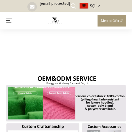
[email protected]
SQ
Merrni Ofertë