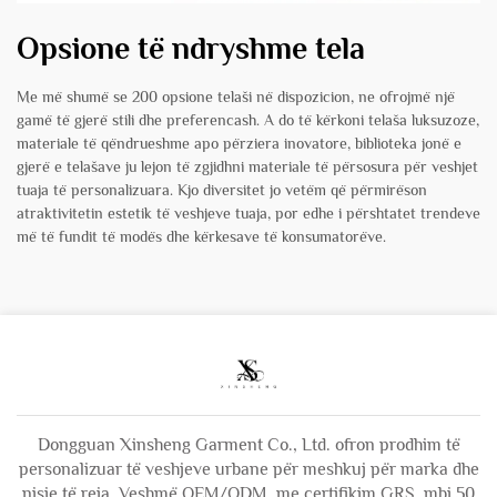
Opsione të ndryshme tela
Me më shumë se 200 opsione telaši në dispozicion, ne ofrojmë një
gamë të gjerë stili dhe preferencash. A do të kërkoni telaša luksuzoze,
materiale të qëndrueshme apo përziera inovatore, biblioteka jonë e
gjerë e telašave ju lejon të zgjidhni materiale të përsosura për veshjet
tuaja të personalizuara. Kjo diversitet jo vetëm që përmirëson
atraktivitetin estetik të veshjeve tuaja, por edhe i përshtatet trendeve
më të fundit të modës dhe kërkesave të konsumatorëve.
Dongguan Xinsheng Garment Co., Ltd. ofron prodhim të
personalizuar të veshjeve urbane për meshkuj për marka dhe
nisje të reja. Veshmë OEM/ODM, me certifikim GRS, mbi 50