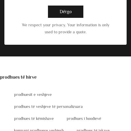
Dërgo
We respect your privacy. Your information is only
used to provide a quote.
prodhues të hirve
prodhuesit e veshjeve
prodhues të veshjeve të personalizuara
prodhues të këmishave
prodhues i hoodievë
kompani prodhuese veshjesh
prodhues të jakave