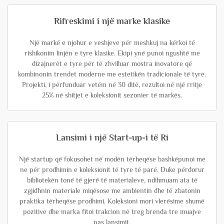
Rifreskimi i një marke klasike
Një markë e njohur e veshjeve për meshkuj na kërkoi të
rishikonim linjën e tyre klasike. Ekipi ynë punoi ngushtë me
dizajnerët e tyre për të zhvilluar mostra inovatore që
kombinonin trendet moderne me estetikën tradicionale të tyre.
Projekti, i përfunduar vetëm në 30 ditë, rezultoi në një rritje
25% në shitjet e koleksionit sezonier të markës.
Lansimi i një Start-up-i të Ri
Një startup që fokusohet në modën tërheqëse bashkëpunoi me
ne për prodhimin e koleksionit të tyre të parë. Duke përdorur
bibliotekën tonë të gjerë të materialeve, ndihmuam ata të
zgjidhnin materiale miqësose me ambientin dhe të zbatonin
praktika tërheqëse prodhimi. Koleksioni mori vlerësime shumë
pozitive dhe marka fitoi trakcion në treg brenda tre muajve
pas lansimit.