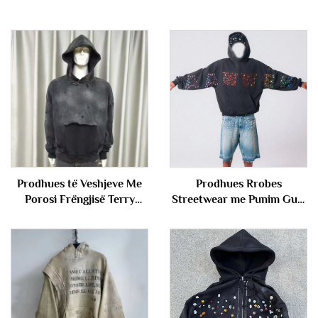
Prodhues të Veshjeve Me
Prodhues Rrobes
Porosi Frëngjisë Terry
Streetwear me Punim Guri
100% pambuksi i madh me
Vintage me Lavazh Guri
ngjyrim acidik vintage me
Dizajn për Meshkuj
copëtim të shkatërruar
Fustan me Kapuç për
Meshkuj