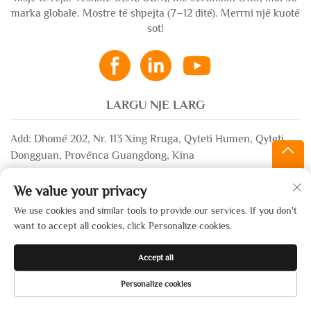
marka globale. Mostre të shpejta (7–12 ditë). Merrni një kuotë
sot!
LARGU NJE LARG
Add: Dhomë 202, Nr. 113 Xing Rruga, Qyteti Humen, Qyteti
Dongguan, Provënca Guangdong, Kina
Email:
[email protected]
We value your privacy
WhatsApp:
+86-13532483058
We use cookies and similar tools to provide our services. If you don't
want to accept all cookies, click Personalize cookies.
Të drejtat e rezervuara © 2025 nga Dongguan Xinsheng Garment
Accept all
Co., Ltd. —
Politika e privatësisë
Personalize cookies
FAJLL
PRODUKTET
E-PAST
WHATSAPP