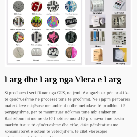
Larg dhe Larg nga Vlera e Larg
Si prodhues i sertifikuar nga GRS, ne jemi të angazhuar për praktika
të qëndrueshme në proceset tona të prodhimit. Ne i japim përparësi
materialeve miqësose me ambientin dhe metodave të prodhimit të
përgjegjshme, për të minimizuar ndikimin tonë mbi ambientin.
Bashkëpunimi me ne do të thotë se mund të promovoni me besim
markën tuaj si të qëndrueshme dhe etike, duke përshtaturu me
konsumatorët e sotëm të vetëdijshëm, të cilët vlerësojnë