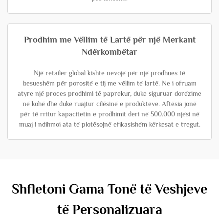
Prodhim me Vëllim të Lartë për një Merkant
Ndërkombëtar
Një retailer global kishte nevojë për një prodhues të
besueshëm për porositë e tij me vëllim të lartë. Ne i ofruam
atyre një proces prodhimi të paprekur, duke siguruar dorëzime
në kohë dhe duke ruajtur cilësinë e produkteve. Aftësia jonë
për të rritur kapacitetin e prodhimit deri në 500.000 njësi në
muaj i ndihmoi ata të plotësojnë efikasishëm kërkesat e tregut.
Shfletoni Gama Tonë të Veshjeve
të Personalizuara