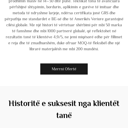
prodhimin masiv në 14–30 ditë pune. Teknikat tona të avancuara
përfshijnë shtypimin, bordurin, aplikimin e gurëve të imituar dhe
metoda të ndryshme larjeje, ndërsa certifikata jonë GRS dhe
përputhja me standardet e BE-së dhe të Amerikës Veriore garantojnë
cilësi globale. Me një histori të vërtetuar shërbimi për mbi 50 marka
të famshme dhe mbi 1000 partnerë globalë, që reflektohet në
rezultatin tonë të klientëve 4,9/5, ne jemi miqësorë edhe për fillimet
e reja dhe të zmadhueshëm, duke ofruar MOQ-të fleksibël dhe një
librarë materjalësh me mbi 200 mundësi.
Merrni Ofertë
Historitë e suksesit nga klientët
tanë