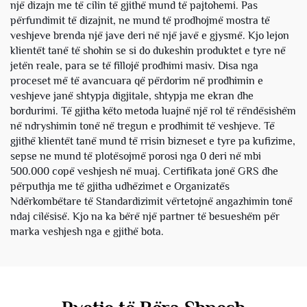
një dizajn me të cilin të gjithë mund të pajtohemi. Pas
përfundimit të dizajnit, ne mund të prodhojmë mostra të
veshjeve brenda një jave deri në një javë e gjysmë. Kjo lejon
klientët tanë të shohin se si do dukeshin produktet e tyre në
jetën reale, para se të fillojë prodhimi masiv. Disa nga
proceset më të avancuara që përdorim në prodhimin e
veshjeve janë shtypja digjitale, shtypja me ekran dhe
bordurimi. Të gjitha këto metoda luajnë një rol të rëndësishëm
në ndryshimin tonë në tregun e prodhimit të veshjeve. Të
gjithë klientët tanë mund të rrisin bizneset e tyre pa kufizime,
sepse ne mund të plotësojmë porosi nga 0 deri në mbi
500.000 copë veshjesh në muaj. Certifikata jonë GRS dhe
përputhja me të gjitha udhëzimet e Organizatës
Ndërkombëtare të Standardizimit vërtetojnë angazhimin tonë
ndaj cilësisë. Kjo na ka bërë një partner të besueshëm për
marka veshjesh nga e gjithë bota.