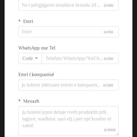
0/100
Emri
0/100
WhatsApp ose Tel
Code
0/100
Emri i kompanisë
0/200
Mesazh
0/1000