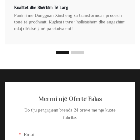
Kualitet dhe Shërbim Të Larg
Punimi me Dongguan Xinsheng ka transformuar procesin
tonë të prodhimit. Kujdesi i tyre i hollësishëm dhe angazhimi
ndaj cilësisë janë pa ekuivalent!
Merrni një Ofertë Falas
Do t'ju përgjigjemi brenda 24 orëve me një kuotë
fabrike.
Email