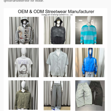
qëndrueshmërinë në modë.