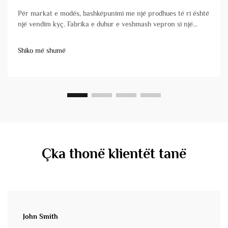
Për markat e modës, bashkëpunimi me një prodhues të ri është
një vendim kyç. Fabrika e duhur e veshmash vepron si një
zgjatim i vërtetë i ekipit tuaj, duke transformuar besnikisht
dizajnet në produkte me cilësi të lartë që arrijnë në kohë. Në
Shiko më shumë
anën tjetër, ...
Çka thonë klientët tanë
John Smith