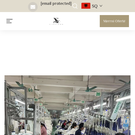
[email protected]
SQ
Merrni Ofertë