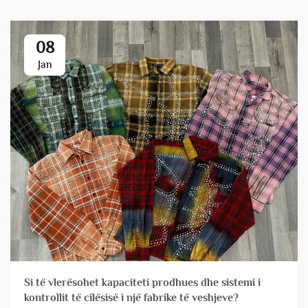
08
Jan
Si të vlerësohet kapaciteti prodhues dhe sistemi i
kontrollit të cilësisë i një fabrike të veshjeve?