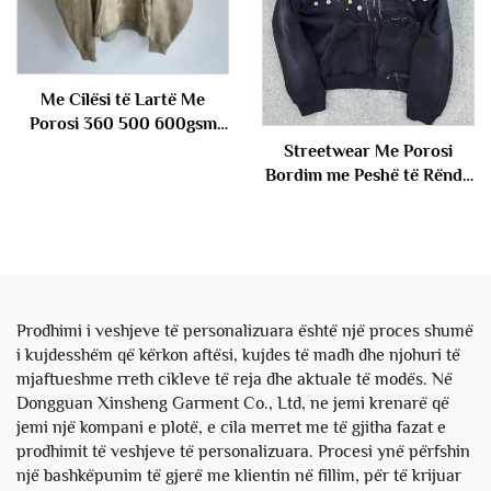
Me Cilësi të Lartë Me
Porosi 360 500 600gsm
Printimi i Madh për
Streetwear Me Porosi
Meshkuj me Ngjyrim Acidik
Bordim me Peshë të Rëndë
me Peshë të Rëndë
Me Zhdukje nga Dielli Me
Pambuksi Frëngjisë Terry
Pull Me Ngjyrim Acidik me
Fustan me Kapuç
Krista Fustan me Kapuç i
Këputur me Shkatërrim për
Njerëz
Prodhimi i veshjeve të personalizuara është një proces shumë
i kujdesshëm që kërkon aftësi, kujdes të madh dhe njohuri të
mjaftueshme rreth cikleve të reja dhe aktuale të modës. Në
Dongguan Xinsheng Garment Co., Ltd, ne jemi krenarë që
jemi një kompani e plotë, e cila merret me të gjitha fazat e
prodhimit të veshjeve të personalizuara. Procesi ynë përfshin
një bashkëpunim të gjerë me klientin në fillim, për të krijuar