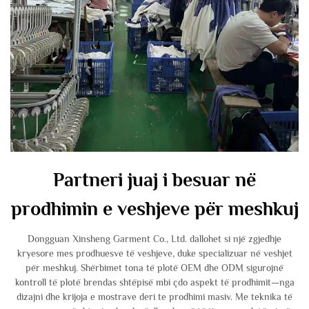
Partneri juaj i besuar në
prodhimin e veshjeve për meshkuj
Dongguan Xinsheng Garment Co., Ltd. dallohet si një zgjedhje
kryesore mes prodhuesve të veshjeve, duke specializuar në veshjet
për meshkuj. Shërbimet tona të plotë OEM dhe ODM sigurojnë
kontroll të plotë brendas shtëpisë mbi çdo aspekt të prodhimit—nga
dizajni dhe krijoja e mostrave deri te prodhimi masiv. Me teknika të