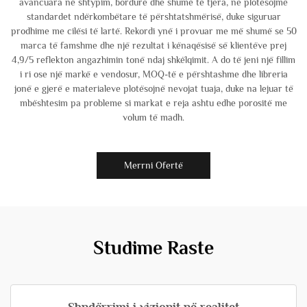
avancuara në shtypim, bordurë dhe shumë të tjera, ne plotësojmë
standardet ndërkombëtare të përshtatshmërisë, duke siguruar
prodhime me cilësi të lartë. Rekordi ynë i provuar me më shumë se 50
marca të famshme dhe një rezultat i kënaqësisë së klientëve prej
4,9/5 reflekton angazhimin tonë ndaj shkëlqimit. A do të jeni një fillim
i ri ose një markë e vendosur, MOQ-të e përshtashme dhe libreria
jonë e gjerë e materialeve plotësojnë nevojat tuaja, duke na lejuar të
mbështesim pa probleme si markat e reja ashtu edhe porositë me
volum të madh.
Merrni Ofertë
Studime Raste