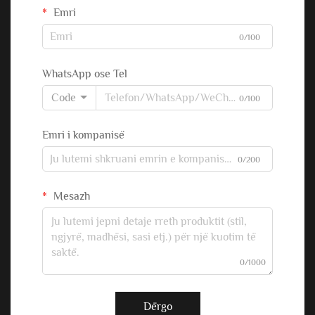
Emri
0/100
WhatsApp ose Tel
Code
0/100
Emri i kompanisë
0/200
Mesazh
0/1000
Dërgo