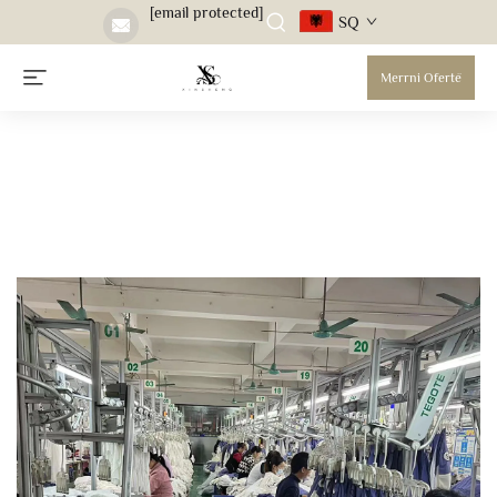
[email protected]
SQ
Merrni Ofertë