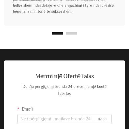
hollësishëm ndaj detajeve dhe angazhimi i tyre ndaj cilësisë
bënë lansimin tonë të suksesshëm.
Merrni një Ofertë Falas
Do t'ju përgjigjemi brenda 24 orëve me një kuotë
fabrike.
Email
0/100