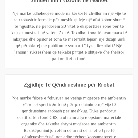
Shndërrimi i vizionit në realitet
Një markë udhëheqëse mode na kërkoi të zhvillonim një vijë të
re rrobash informale për meshkujt. Me një afat kohor shumë
të ngushtë, ne përdorëm 20 vitet e ekspertizës sonë për të
krijuar mostrat në vetëm 7 ditë. Teknikat tona të avancuara të
mbajtjes dhe opsionet tona të materialit lejuan një dizajn unik
që përshtatej me publikun e synuar të tyre. Rezultati? Një
lansim i suksesshëm që tejkaloi pritjet e shitjeve dhe thellsoi
partneritetin tonë.
Zgjidhje Të Qëndrueshme për Rrobat
Një markë fillore e fokusuar në veshje miqësore me ambientin
kërkoi ekspertizën tonë për prodhimin e një vije të
qëndrueshme rrobash për meshkujt. Duke përdorur
certifikatën tonë GRS, u ofruam atyre opsione materiale
organike dhe teknika shtypi miqësore me ambientin.
Bashkëpunimi jo vetëm që arriti qëllimet e tyre të
qëndrueshmërisë, por edhe tërheqi konsumatorët e