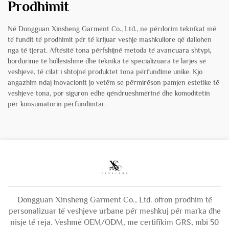
Prodhimit
Në Dongguan Xinsheng Garment Co., Ltd., ne përdorim teknikat më
të fundit të prodhimit për të krijuar veshje mashkullore që dallohen
nga të tjerat. Aftësitë tona përfshijnë metoda të avancuara shtypi,
bordurime të hollësishme dhe teknika të specializuara të larjes së
veshjeve, të cilat i shtojnë produktet tona përfundime unike. Kjo
angazhim ndaj inovacionit jo vetëm se përmirëson pamjen estetike të
veshjeve tona, por siguron edhe qëndrueshmërinë dhe komoditetin
për konsumatorin përfundimtar.
Dongguan Xinsheng Garment Co., Ltd. ofron prodhim të
personalizuar të veshjeve urbane për meshkuj për marka dhe
nisje të reja. Veshmë OEM/ODM, me certifikim GRS, mbi 50