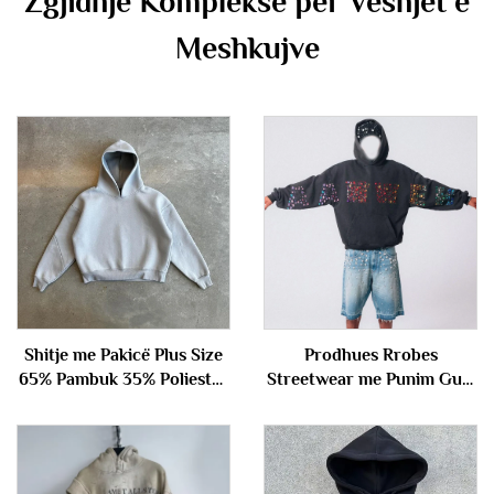
Zgjidhje Komplekse për Veshjet e
Meshkujve
Shitje me Pakicë Plus Size
Prodhues Rrobes
65% Pambuk 35% Poliestër
Streetwear me Punim Guri
Pullover Themelor me
Vintage me Lavazh Guri
Neopren të Goditur për
Dizajn për Meshkuj
Meshkuj