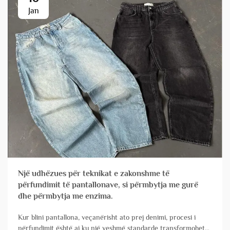
Jan
Një udhëzues për teknikat e zakonshme të
përfundimit të pantallonave, si përmbytja me gurë
dhe përmbytja me enzima.
Kur blini pantallona, veçanërisht ato prej denimi, procesi i
përfundimit është ai ku një veshmë standarde transformohet