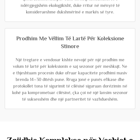
ndërgjegjshëm ekologjikisht, duke rritur në mënyrë të
konsiderueshme dukshmërinë e markës së tyre.
Prodhim Me Vëllim Të Lartë Për Koleksione
Stinore
Një tregtare e vendosur kishte nevojë për një prodhim me
volum të lartë për koleksionin e saj sezonor për meshkujt. Ne
e thjeshtuam procesin duke ofruar kapacitete prodhimi masiv
brenda 14–30 ditësh pune. Rruga jonë e punës efikase dhe
protokollet tona të sigurimit të cilësisë siguruan dorëzimin në
kohë pa komprometuar cilësinë, çka çoi në një lansim sezonor
të suksesshëm dhe një partneritet të vazhdueshëm.