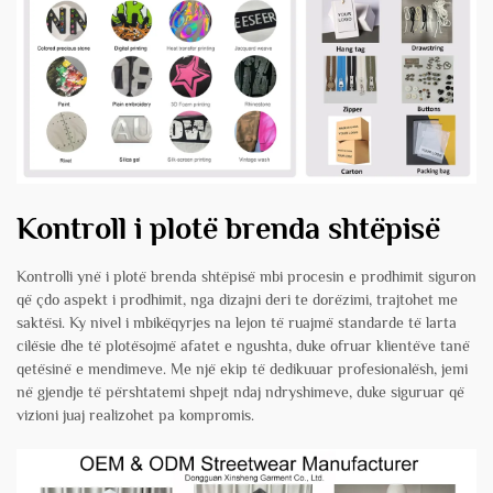
Kontroll i plotë brenda shtëpisë
Kontrolli ynë i plotë brenda shtëpisë mbi procesin e prodhimit siguron
që çdo aspekt i prodhimit, nga dizajni deri te dorëzimi, trajtohet me
saktësi. Ky nivel i mbikëqyrjes na lejon të ruajmë standarde të larta
cilësie dhe të plotësojmë afatet e ngushta, duke ofruar klientëve tanë
qetësinë e mendimeve. Me një ekip të dedikuuar profesionalësh, jemi
në gjendje të përshtatemi shpejt ndaj ndryshimeve, duke siguruar që
vizioni juaj realizohet pa kompromis.