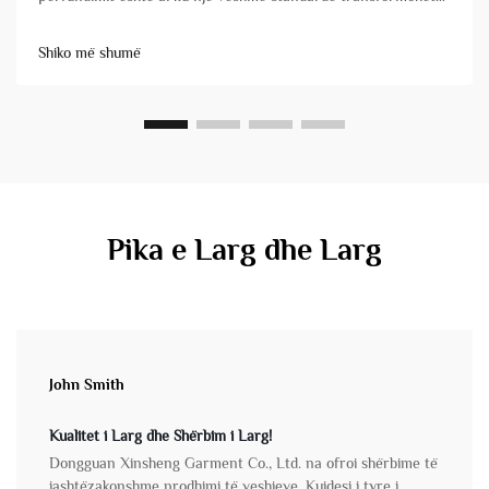
në një produkt me karakter, komoditet dhe atraktivitet tregtar.
Për pronarët e markave dhe menaxherët e produkteve,
Shiko më shumë
kuptimi i këtyre teknikave është thelbësor&...
Pika e Larg dhe Larg
John Smith
Kualitet i Larg dhe Shërbim i Larg!
Dongguan Xinsheng Garment Co., Ltd. na ofroi shërbime të
jashtëzakonshme prodhimi të veshjeve. Kujdesi i tyre i