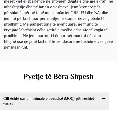
njëzet vjet eksperience në shtypjen digjitale dhe me ekran, në
mbështjellje dhe në larjen e veshjeve. Jemi krenarë për
përshtatshmërinë tonë me standartet GRS, EU dhe NA, dhe
jemi të përkushtuar për ruajtjen e standardeve globale të
prodhimit. Me pajisjet tona të avancuara, ne mund të
kryejmë lehtësisht edhe seritë e mëdha edhe ato të vogla të
prodhimit. Ne jemi partneri i duhur për markat që sapo
fillojnë ose që janë tashmë të vendosura në fushën e veshjeve
për meshkujt.
Pyetje të Bëra Shpesh
Cili është sasia minimale e porosisë (MOQ) për veshjet
tuaja?