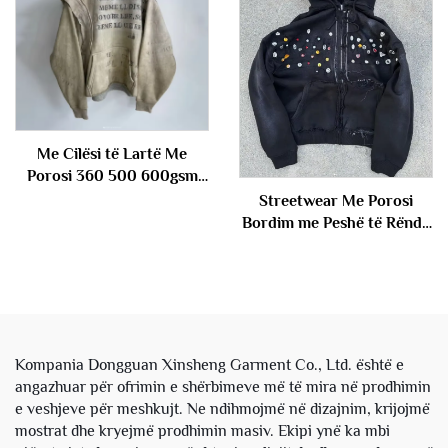
Me Cilësi të Lartë Me
Porosi 360 500 600gsm
Printimi i Madh për
Streetwear Me Porosi
Meshkuj me Ngjyrim Acidik
Bordim me Peshë të Rëndë
me Peshë të Rëndë
Me Zhdukje nga Dielli Me
Pambuksi Frëngjisë Terry
Pull Me Ngjyrim Acidik me
Fustan me Kapuç
Krista Fustan me Kapuç i
Këputur me Shkatërrim për
Njerëz
Kompania Dongguan Xinsheng Garment Co., Ltd. është e
angazhuar për ofrimin e shërbimeve më të mira në prodhimin
e veshjeve për meshkujt. Ne ndihmojmë në dizajnim, krijojmë
mostrat dhe kryejmë prodhimin masiv. Ekipi ynë ka mbi