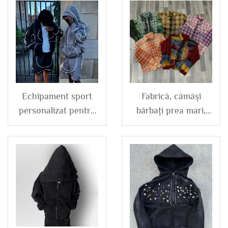
Echipament sport
Fabrică, cămăși
personalizat pentru
bărbați prea mari,
bărbați, impermeabil,
dimensiuni mari, tip
cu reflexe, cu
flanelă din bumbac,
fermoar, din
caro vintage, spălare
poliester și nailon,
acid, cu strass și
trusa de trening cu
nasturi, cu mânecă
jachetă și șort
lungă