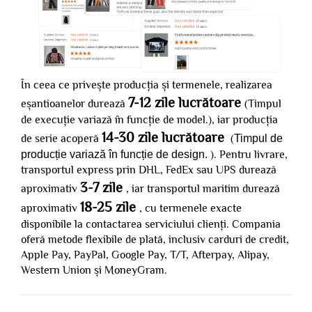
În ceea ce privește producția și termenele, realizarea
7-12 zile lucrătoare
eșantioanelor durează
(Timpul
de execuție variază în funcție de model.), iar producția
14-30 zile lucrătoare
de serie acoperă
(
Timpul de
producție variază în funcție de design.
). Pentru livrare,
transportul express prin DHL, FedEx sau UPS durează
3-7 zile
aproximativ
, iar transportul maritim durează
18-25 zile
aproximativ
, cu termenele exacte
disponibile la contactarea serviciului clienți. Compania
oferă metode flexibile de plată, inclusiv carduri de credit,
Apple Pay, PayPal, Google Pay, T/T, Afterpay, Alipay,
Western Union și MoneyGram.