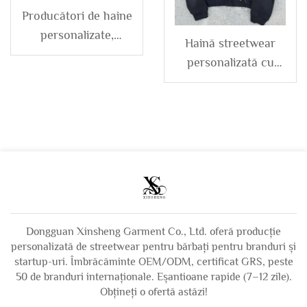
Producători de haine
personalizate,
Haină streetwear
hanorace dublu
personalizată cu
strat, cu efect de
broderie,
spălare acid,
heavyweight,
distressed, cu
decolorat la soare,
fermoar, pentru
hanorac cu fermoar,
bărbați
cu efect de spălare
acid, cu strassuri,
model boxy, cropt,
distressed, pentru
Dongguan Xinsheng Garment Co., Ltd. oferă producție
bărbați
personalizată de streetwear pentru bărbați pentru branduri și
startup-uri. Îmbrăcăminte OEM/ODM, certificat GRS, peste
50 de branduri internaționale. Eșantioane rapide (7–12 zile).
Obțineți o ofertă astăzi!