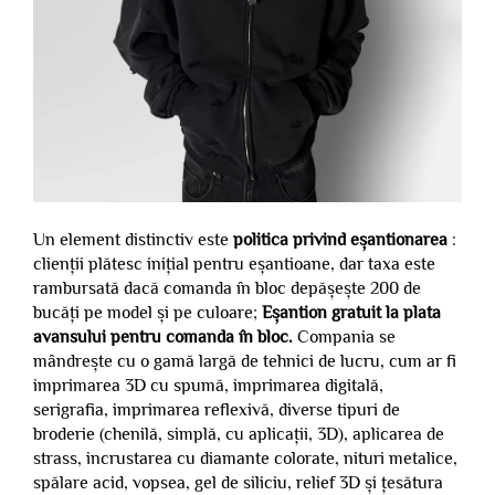
Un element distinctiv este
politica privind eșantionarea
:
clienții plătesc inițial pentru eșantioane, dar taxa este
rambursată dacă comanda în bloc depășește 200 de
bucăți pe model și pe culoare;
Eșantion gratuit la plata
avansului pentru comanda în bloc.
Compania se
mândrește cu o gamă largă de tehnici de lucru, cum ar fi
imprimarea 3D cu spumă, imprimarea digitală,
serigrafia, imprimarea reflexivă, diverse tipuri de
broderie (chenilă, simplă, cu aplicații, 3D), aplicarea de
strass, incrustarea cu diamante colorate, nituri metalice,
spălare acid, vopsea, gel de siliciu, relief 3D și țesătura