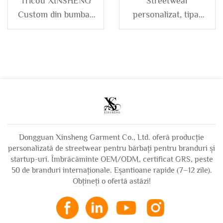
Tricou XINSHENG
Streetwear
Custom din bumbac
personalizat, tipar
greu, marime mare,
DTG imprimație,
decolorat la soare,
terry francez, 100%
cu spalare acida,
bumbac, uzat, larg,
deteriorat, cu
evazat, cu spălare
aplicații
decolorată la soare
strălucitoare,
și spălare acidă,
tricouri pentru
pantaloni trening
bărbați
pentru bărbați
Dongguan Xinsheng Garment Co., Ltd. oferă producție
personalizată de streetwear pentru bărbați pentru branduri și
startup-uri. Îmbrăcăminte OEM/ODM, certificat GRS, peste
50 de branduri internaționale. Eșantioane rapide (7–12 zile).
Obțineți o ofertă astăzi!