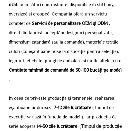
uzat
cu cusături contrastante, disponibile în stil boxy,
oversized și cropped. Compania oferă un serviciu
complet de
Servicii de personalizare OEM și ODM
,
direct din fabrică, acceptăm designuri personalizate,
dimensiuni (standard sau la comandă), materiale textile,
culori (cu eșantioane puse la dispoziție pentru selecție),
logo-uri, etichete, pungi de ambalare și multe altele, cu o
Cantitate minimă de comandă de 50-100 bucăți pe model
.
În ceea ce privește producția și termenele, realizarea
eșantioanelor durează
7-12 zile lucrătoare
(Timpul de
execuție variază în funcție de model.), iar producția de
serie acoperă
14-30 zile lucrătoare
(
Timpul de producție