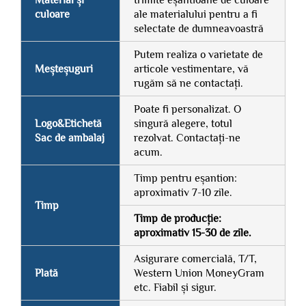
Material și
trimite eșantioane de culoare
culoare
ale materialului pentru a fi
selectate de dumneavoastră
Putem realiza o varietate de
Meșteșuguri
articole vestimentare, vă
rugăm să ne contactați.
Poate fi personalizat. O
Logo&Etichetă
singură alegere, totul
Sac de ambalaj
rezolvat. Contactați-ne
acum.
Timp pentru eșantion:
aproximativ 7-10 zile.
Timp
Timp de producție:
aproximativ 15-30 de zile.
Asigurare comercială, T/T,
Plată
Western Union MoneyGram
etc. Fiabil și sigur.