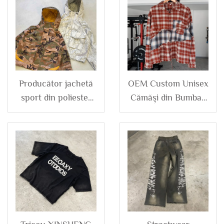
Producător jachetă
OEM Custom Unisex
sport din poliester
Cămăși din Bumbac
nailon imprimată
Însoșite, cu Blocuri
personalizată pentru
de Culori,
bărbați, camuflaj
Deteriorate, Caro,
camo, croptată,
cu Mânecă Lungă,
boxy, cu glugă
pentru Bărbați