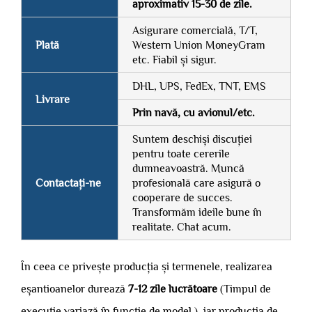
aproximativ 15-30 de zile.
Asigurare comercială, T/T,
Plată
Western Union MoneyGram
etc. Fiabil și sigur.
DHL, UPS, FedEx, TNT, EMS
Livrare
Prin navă, cu avionul/etc.
Suntem deschiși discuției
pentru toate cererile
dumneavoastră. Muncă
Contactați-ne
profesională care asigură o
cooperare de succes.
Transformăm ideile bune în
realitate. Chat acum.
În ceea ce privește producția și termenele, realizarea
eșantioanelor durează
7-12 zile lucrătoare
(Timpul de
execuție variază în funcție de model.), iar producția de