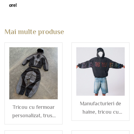
ore!
Mai multe produse
Manufacturieri de
Tricou cu fermoar
haine, tricou cu
personalizat, trusa
glugă unisex, din
de trening din
bumbac, spălat
poliester și nailon,