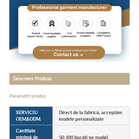
Descriere Produse
Parametri produs
SERVICIU
Direct de la fabrică, acceptăm
OEM&ODM
modele personalizate
Cantitate
minimă de
50-100 bucăți pe model.