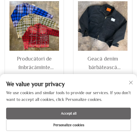
vintage, cu pietre
cu buzunare
strălucitoare, pentru
colorate și
bărbați
asamblate, pentru
bărbați, la pachet cu
jachetă și șort
Producători de
Geacă denim
îmbrăcăminte
bărbătească
Custom pentru
personalizată uzină,
We value your privacy
bărbați marime
heavyweight,
mare, retrou, cu
bumbac, cu baza
We use cookies and similar tools to provide our services. If you don't
want to accept all cookies, click Personalize cookies.
nasturi, caro, din
neagră, închidere cu
bumbac, cu mânecă
fermoar, efect de
Accept all
lungă, cu aplicații
spălare vintage, din
Personalize cookies
strălucitoare, cămăși
bumbac
PRIMA PAGINĂ
PRODUSE
E-MAIL
WHATSAPP
pentru bărbați