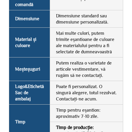
comandă
Dimensiune standard sau
Dimensiune
dimensiune personalizată.
Mai multe culori, putem
Material și
trimite eșantioane de culoare
culoare
ale materialului pentru a fi
selectate de dumneavoastră
Putem realiza o varietate de
Meșteșuguri
articole vestimentare, vă
rugăm să ne contactați.
Logo&Etichetă
Poate fi personalizat. O
Sac de
singură alegere, totul rezolvat.
ambalaj
Contactați-ne acum.
Timp pentru eșantion:
aproximativ 7-10 zile.
Timp
Timp de producție: