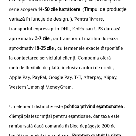
serie acoperă
14-30 zile lucrătoare
(
Timpul de producție
variază în funcție de design.
). Pentru livrare,
transportul express prin DHL, FedEx sau UPS durează
aproximativ
3-7 zile
, iar transportul maritim durează
aproximativ
18-25 zile
, cu termenele exacte disponibile
la contactarea serviciului clienți. Compania oferă
metode flexibile de plată, inclusiv carduri de credit,
Apple Pay, PayPal, Google Pay, T/T, Afterpay, Alipay,
Western Union și MoneyGram.
Un element distinctiv este
politica privind eșantionarea
:
clienții plătesc inițial pentru eșantioane, dar taxa este
rambursată dacă comanda în bloc depășește 200 de
bucăți pe model și pe culoare;
Eșantion gratuit la plata