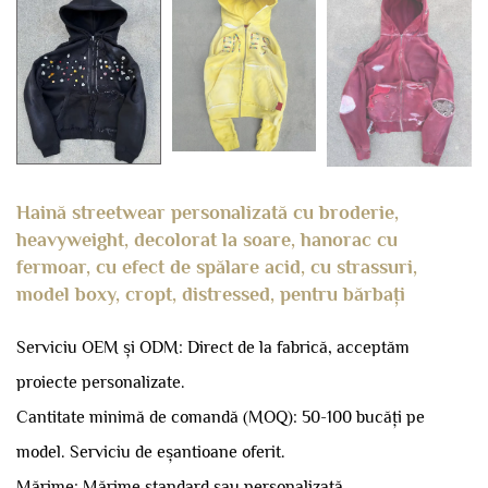
Haină streetwear personalizată cu broderie,
heavyweight, decolorat la soare, hanorac cu
fermoar, cu efect de spălare acid, cu strassuri,
model boxy, cropt, distressed, pentru bărbați
Serviciu OEM și ODM: Direct de la fabrică, acceptăm
proiecte personalizate.
Cantitate minimă de comandă (MOQ): 50-100 bucăți pe
model.
Serviciu de eșantioane oferit.
Mărime: Mărime standard sau personalizată.