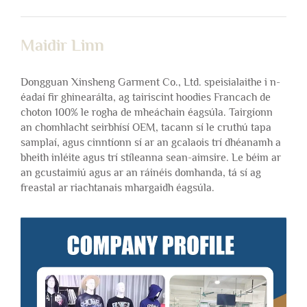
Maidir Linn
Dongguan Xinsheng Garment Co., Ltd. speisialaithe i n-
éadaí fir ghinearálta, ag tairiscint hoodies Francach de
choton 100% le rogha de mheáchain éagsúla. Tairgíonn
an chomhlacht seirbhísí OEM, tacann sí le cruthú tapa
samplaí, agus cinntíonn sí ar an gcalaois trí dhéanamh a
bheith inléite agus trí stíleanna sean-aimsire. Le béim ar
an gcustaimiú agus ar an ráinéis domhanda, tá sí ag
freastal ar riachtanais mhargaidh éagsúla.