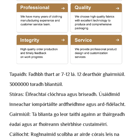
Tapaidh: Fadhbh thart ar 7-12 lá. 12 dearthóir ghairmiúil.
3000000 toradh bliantúil.
Stóras: Éifeachtaí clóchrua agus briseadh. Úsáidimid
inneachar iompórtáilte ardfheidhme agus ard-fidélacht.
Gairmiúil: Tá blianta go leor taithí againn ar tháirgeadh
éadaí agus ar fhoireann sheirbhíse custaiméirí.
Cáilíocht: Roghnaimid scolbha ar airde córais leis na