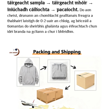
táirgeacht sampla → táirgeacht mhóir →
iniúchadh cáilíochta → pacaíocht.
Do aon
cheist, déanann an chomhlacht gealltanais freagra a
thabhairt laistigh de 0-2 uair an chloig, ag béiceáil a
tiomantas do sheirbhís ghalánta agus éifeachtach chun
idéí branda na gcliann a chur i bhfeidhm.