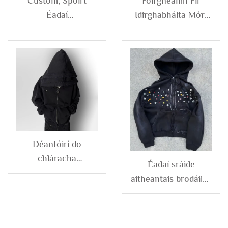
Custom, Spóirt
Foirgneamh Fir
Éadaí
Idirghabhálta Mór-
Neamhghabhálach
Than-Athruithe Tír
Léirithe Zip suas
na nÓg Áit Oscailte
Polaiteastair Nílón,
Plaid Cnaipe Crú
Windbreaker Léine
Cótún Rhinestone
agus Gearrsciancair,
Long Sleeve Shirts
Tracksuit
Man
Déantóirí do
chláracha
Éadaí sráide
aitheantais dubhleat
aitheantais brodáilse
le hata,
tromshleasaigh,
glantóireacht
greinte ag an ngrian,
oighear aigéadach,
géagán suas le