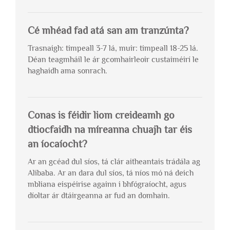
Cé mhéad fad atá san am tranzúnta?
Trasnaigh: timpeall 3-7 lá, muir: timpeall 18-25 lá.
Déan teagmháil le ár gcomhairleoir custaiméirí le
haghaidh ama sonrach.
Conas is féidir liom creideamh go
dtiocfaidh na míreanna chuajh tar éis
an íocaíocht?
Ar an gcéad dul síos, tá clár aitheantais trádála ag
Alibaba. Ar an dara dul síos, tá níos mó ná deich
mbliana eispéirise againn i bhfógraíocht, agus
díoltar ár dtáirgeanna ar fud an domhain.