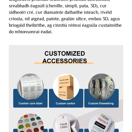
sreabhadh éagsúil (chenille, simplí, pata, 3D), cur
sídheoirí cré, cur diamainte dathaithe isteach, rivéid
criosta, níl aigéad, painte, gealán sílice, embos 3D, agus
briogáid theibrithe, ag cinntiú réimsí éagsúla custaimithe
do mhionsonraí éadaí.