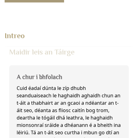
Intreo
Maidir leis an Táirge
A chur i bhfolach
Cuid éadaí dúnta le zíp dhubh
seanduaiseach le haghaidh aghaidh chun an
t-áit a thabhairt ar an gcaoi a ndéantar an t-
áit seo, déanta as fliosc caitín bog trom,
deartha le tógáil dhá leathra, le haghaidh
mionsonraí sráide a dhéanann é a bheith ina
léiriú. Tá an t-áit seo curtha i mbun go dtí an