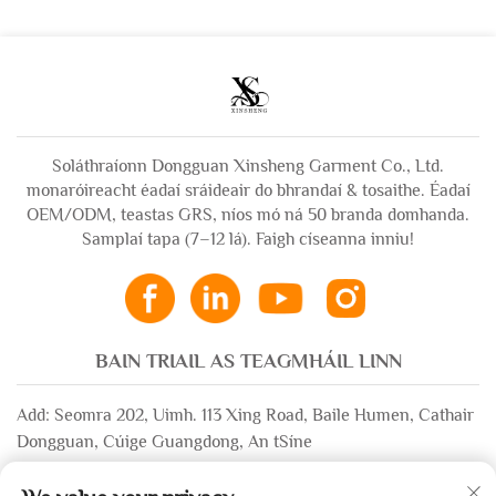
géagán suas do fhir
glantóireacht
oighear, hoodie
boscaíoch crochta
leab do fhir
Soláthraíonn Dongguan Xinsheng Garment Co., Ltd.
monaróireacht éadaí sráideair do bhrandaí & tosaithe. Éadaí
OEM/ODM, teastas GRS, níos mó ná 50 branda domhanda.
Samplaí tapa (7–12 lá). Faigh císeanna inniu!
BAIN TRIAIL AS TEAGMHÁIL LINN
Add: Seomra 202, Uimh. 113 Xing Road, Baile Humen, Cathair
Dongguan, Cúige Guangdong, An tSíne
Ríomhphost:
[email protected]