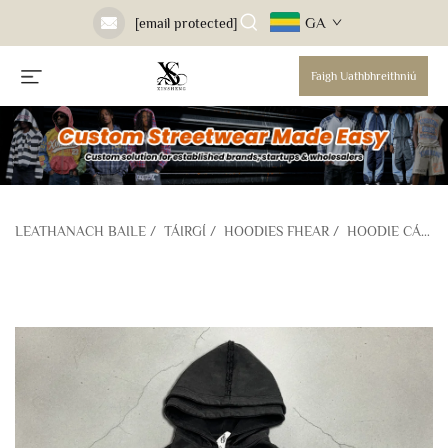
GA
[email protected]
Faigh Uathbhreithniú
LEATHANACH BAILE
/
TÁIRGÍ
/
HOODIES FHEAR
/
HOODIE CÁILÍ