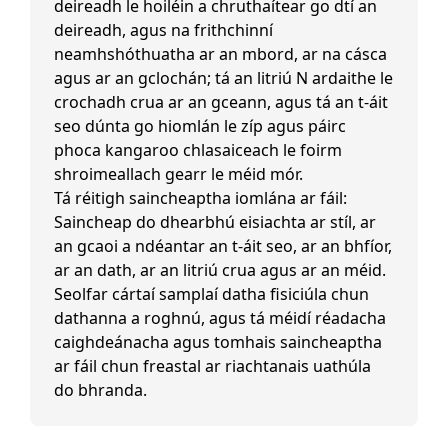
deireadh le hoiléin a chruthaítear go dtí an
deireadh, agus na frithchinní
neamhshóthuatha ar an mbord, ar na cásca
agus ar an gclochán; tá an litriú N ardaithe le
crochadh crua ar an gceann, agus tá an t-áit
seo dúnta go hiomlán le zíp agus páirc
phoca kangaroo chlasaiceach le foirm
shroimeallach gearr le méid mór.
Tá réitigh saincheaptha iomlána ar fáil:
Saincheap do dhearbhú eisiachta ar stíl, ar
an gcaoi a ndéantar an t-áit seo, ar an bhfíor,
ar an dath, ar an litriú crua agus ar an méid.
Seolfar cártaí samplaí datha fisiciúla chun
dathanna a roghnú, agus tá méidí réadacha
caighdeánacha agus tomhais saincheaptha
ar fáil chun freastal ar riachtanais uathúla
do bhranda.