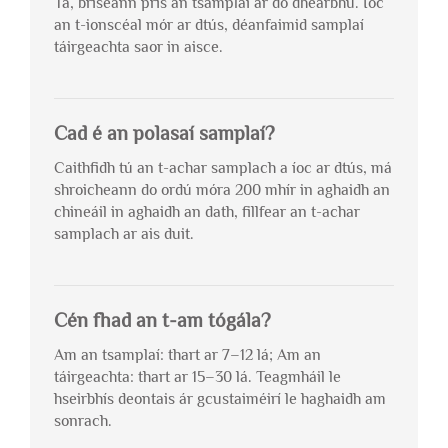
Tá, briseann prís an tsamplaí ar do dhearbhú. Íoc
an t-ionscéal mór ar dtús, déanfaimid samplaí
táirgeachta saor in aisce.
Cad é an polasaí samplaí?
Caithfidh tú an t-achar samplach a íoc ar dtús, má
shroicheann do ordú móra 200 mhír in aghaidh an
chineáil in aghaidh an dath, fillfear an t-achar
samplach ar ais duit.
Cén fhad an t-am tógála?
Am an tsamplaí: thart ar 7–12 lá; Am an
táirgeachta: thart ar 15–30 lá. Teagmháil le
hseirbhís deontais ár gcustaiméirí le haghaidh am
sonrach.