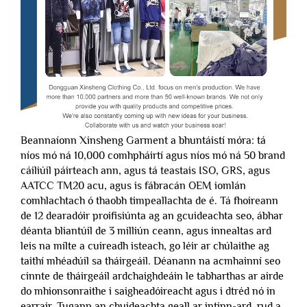
Beannaíonn Xinsheng Garment a bhuntáistí móra: tá
níos mó ná 10,000 comhpháirtí agus níos mó ná 50 brand
cáiliúil páirteach ann, agus tá teastais ISO, GRS, agus
AATCC TM20 acu, agus is fábracán OEM iomlán
comhlachtach ó thaobh timpeallachta de é. Tá fhoireann
de 12 dearadóir proifisiúnta ag an gcuideachta seo, ábhar
déanta bliantúil de 3 milliún ceann, agus innealtas ard
leis na mílte a cuireadh isteach, go léir ar chúlaithe ag
taithí mhéadúil sa tháirgeáil. Déanann na acmhainní seo
cinnte de tháirgeáil ardchaighdeáin le tabharthas ar airde
do mhionsonraithe i saigheadóireacht agus i dtréd nó in
earrair. Tugann an chuideachta geall ar intinn-ard, rud a