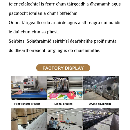
teicneolaíochtaí is fearr chun táirgeadh a dhéanamh agus
pacaíocht iomlán a chur i bhfeidhm.
Onór: Táirgeadh ordú ar airde agus aisfhreagra cuí maidir
le dul chun cinn sa phost.
Seirbhís: Soláthraímid seirbhísí dearbhaithe proifisiúnta
do dhearthóireacht táirgí agus do chustaimithe.