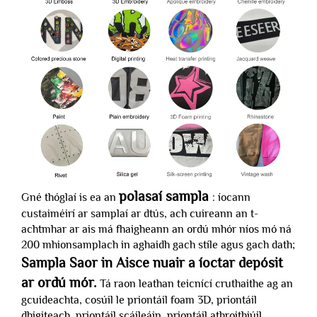
polasaí sampla
Gné thóglaí is ea an
: íocann
custaiméirí ar samplaí ar dtús, ach cuireann an t-
achtmhar ar ais má fhaigheann an ordú mhór níos mó ná
200 mhionsamplach in aghaidh gach stíle agus gach dath;
Sampla Saor in Aisce nuair a íoctar depósit
ar ordú mór.
Tá raon leathan teicnící cruthaithe ag an
gcuideachta, cosúil le priontáil foam 3D, priontáil
dhigiteach, priontáil scáileáin, priontáil athroithiúil,