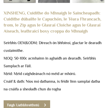
XINSHENG, Cuidithe do Mhnaigh le Saincheapadh:
Cuidithe dúbailte le Capuchón, le Téara Fhrancach,
trom, le Zip agus le Glasraí Cloiche agus le Glasraí
Aiseach, leathraicí boxy croppa do Mhnaigh
Seirbhís OEM&ODM: Díreach ón bhfoinsí, glactar le dearadh
custaimithe.
MOQ: 50-100c acmhainn in aghaidh an dearadh.
Seirbhís
Samplach ar Fáil.
Méid: Méid caighdeánach nó méid ar mhórú.
Cnáif & dath: Níos mó dathanna, is féidir linn samplaí datha
na cnáifa a sheoladh chun do rogha
Faigh Uathbhreithniú