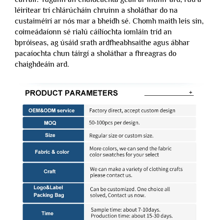
léirítear trí chlárúcháin chruinn a sholáthar do na
custaiméirí ar nós mar a bheidh sé. Chomh maith leis sin,
coimeádaíonn sé rialú cáilíochta iomláin tríd an
bpróiseas, ag úsáid srath ardfheabhsaithe agus ábhar
pacaíochta chun táirgí a sholáthar a fhreagras do
chaighdeáin ard.