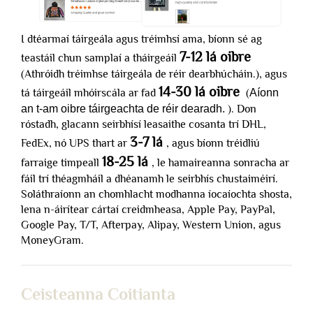
I dtéarmaí táirgeála agus tréimhsí ama, bíonn sé ag
7-12 lá oibre
teastáil chun samplaí a tháirgeáil
(Athróidh tréimhse táirgeála de réir dearbhúcháin.), agus
14-30 lá oibre
tá táirgeáil mhóirscála ar fad
(
Aíonn
an t-am oibre táirgeachta de réir dearadh.
). Don
róstadh, glacann seirbhísí leasaithe cosanta trí DHL,
3-7 lá
FedEx, nó UPS thart ar
, agus bíonn tréidliú
18-25 lá
farraige timpeall
, le hamaireanna sonracha ar
fáil trí théagmháil a dhéanamh le seirbhís chustaiméirí.
Soláthraíonn an chomhlacht modhanna íocaíochta shosta,
lena n-áirítear cártaí creidmheasa, Apple Pay, PayPal,
Google Pay, T/T, Afterpay, Alipay, Western Union, agus
MoneyGram.
Ceisteanna Coitianta