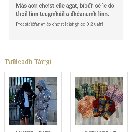
Más aon cheist eile agat, bíodh sé le do
thoil linn teagmháil a dhéanamh linn.
Freastalófar ar do cheist laistigh de 0-2 uair!
Tuilleadh Táirgí