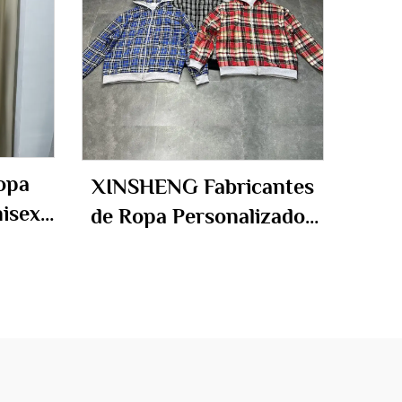
opa
XINSHENG Fabricantes
isex
de Ropa Personalizados
la
de Tela Francesa Algodón
ón con
Doble Capa Cremallera
pucha
Reversible a Cuadros
allera
Sudaderas Cortas y
s
Amplias con Capucha
para Hombres