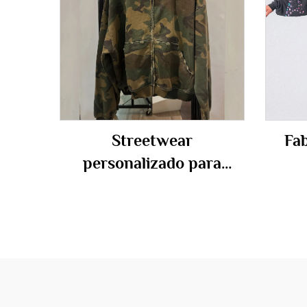
Streetwear
Fab
personalizado para
hombres, sudadera
pers
pesada extragrande de
c
algodón, con efecto
homb
desgastado, camuflaje
militar, con cierre, unisex
le