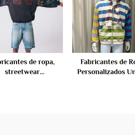
ricantes de ropa,
Fabricantes de R
streetwear
Personalizados Un
onalizado, sudadera
Sudaderas de Te
on capucha para
Francesa de Algod
res, lavado vintage
Paneles Doble Ca
con piedra, con
con Franjas y Crem
ntejuelas, unisex
para Hombre