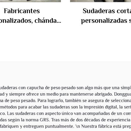
Fabricantes
Sudaderas cort
onalizados, chándal
personalizadas 
con estampado
bolsillo, borde reco
leto, lavado ácido,
500 gsm, lavado á
mallera y pedrería,
con aplique desgas
adera y pantalón,
bordado para ho
junto para hombre
udaderas con capucha de peso pesado son algo más que una simp
idad y siempre ofrece un medio para mantenerse abrigado. Donggua
a de peso pesado. Para lograrlo, también se asegura de seleccionar
métodos para acabar las sudaderas son la impresión digital, la ser
ico. Las sudaderas con aspecto único van acompañadas de un comp
adas según la norma GRS. Tras más de dos décadas de experiencia 
 fabriquen y entreguen puntualmente. \n Nuestra fábrica está pr