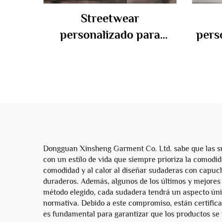
Streetwear
personalizado para
pers
hombres, sudadera
French Terry de felpa de
comp
380-500 gsm, con
cre
estampado completo,
sud
lentejuelas, corte
con
cuadrado, corta, con
media cremallera y
Dongguan Xinsheng Garment Co. Ltd. sabe que las s
con un estilo de vida que siempre prioriza la comod
capucha completa
comodidad y al calor al diseñar sudaderas con capuch
duraderos. Además, algunos de los últimos y mejores 
método elegido, cada sudadera tendrá un aspecto ún
normativa. Debido a este compromiso, están certific
es fundamental para garantizar que los productos se