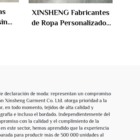
as
XINSHENG Fabricantes
sin
de Ropa Personalizados
rtado,
de Tela Francesa Algodón
cido,
Doble Capa Cremallera
tado y
Reversible a Cuadros
mbre
Sudaderas Cortas y
Amplias con Capucha
para Hombres
le declaración de moda: representan un compromiso
n Xinsheng Garment Co. Ltd. otorga prioridad a la
, en todo momento, tejidos de alta calidad y
igrafía e incluso el bordado. Independientemente del
romiso con la calidad y el cumplimiento de la
en este sector, hemos aprendido que la experiencia
eparada para producir más de 500 000 unidades al