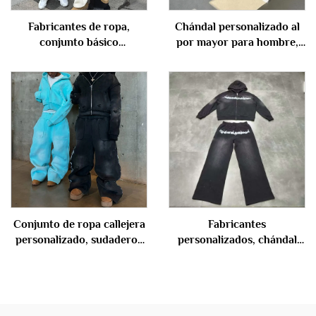
Fabricantes de ropa,
Chándal personalizado al
conjunto básico
por mayor para hombre,
personalizado de sudadera
algodón liso sin estampado,
con capucha y pantalones
sudadera corta, corte
de chándal, de mezcla de
cuadrado y cremallera,
neopreno, algodón y
conjunto con pantalón
poliéster, para hombre
acampanado, trajes de
sudor para hombre
Conjunto de ropa callejera
Fabricantes
personalizado, sudaderos
personalizados, chándal
holgados de peso pesado
con estampado completo,
con estampado
lavado ácido, cremallera y
sobredimensionado, lavado
pedrería, sudadera y
ácido, con cremallera,
pantalón, conjunto para