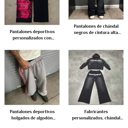
Pantalones de chándal
Pantalones deportivos
negros de cintura alta
personalizados con
personalizados, estilo
impresión DTG, oversized,
streetwear, holgados,
de pierna ancha y doble
desteñidos, rectos, pierna
cintura para hombre
ancha, en blanco con
lavado ácido, para hombre
Pantalones deportivos
Fabricantes
holgados de algodón
personalizados, chándal
terciopelo con costuras
con estampado completo,