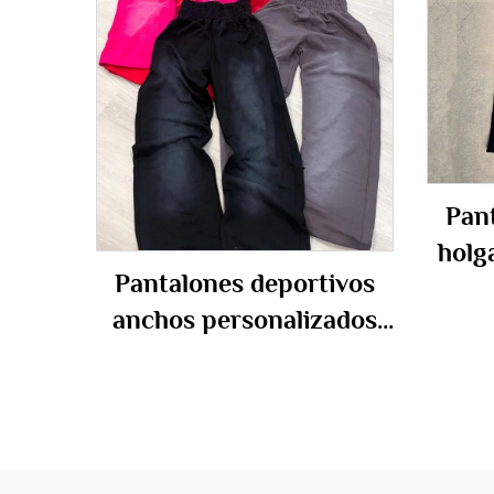
Pan
holg
Pantalones deportivos
OEM
anchos personalizados
talla 
de felpa francesa lisa,
algo
360 420 500 gsm, lavado
ancha
ácido, holgados y de
pierna ancha para