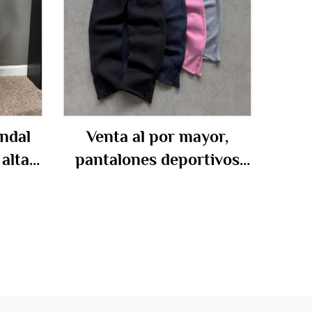
ndal
Venta al por mayor,
alta
pantalones deportivos
tilo
lisos personalizados de
dos,
algodón y poliéster,
os,
esenciales planos, de
lanco
neopreno, con pierna
 para
abierta y cremallera para
hombre