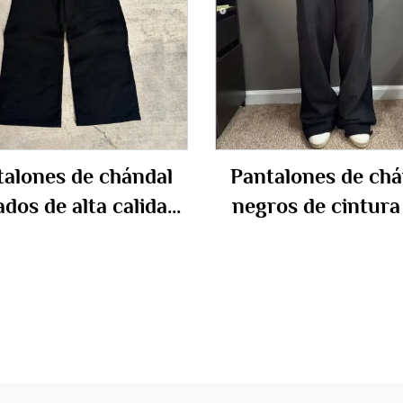
talones de chándal
Pantalones de chá
ados de alta calidad
negros de cintura 
 personalizados,
personalizados, es
grande, Terry suelto,
streetwear, holga
dón holgado, pierna
desteñidos, rect
, doble cintura alta
pierna ancha, en b
para hombre
con lavado ácido,
hombre