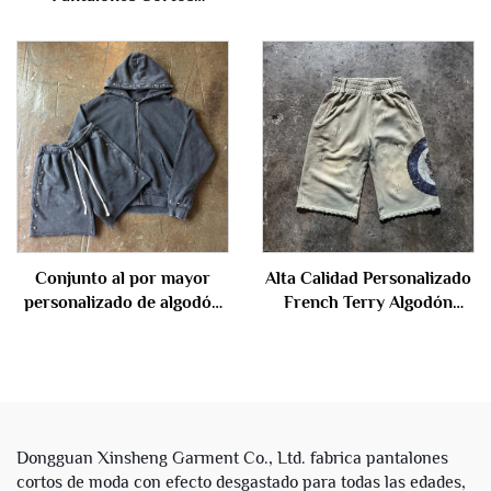
Vaqueros Personalizados
vintage, lavado, talla
para Hombres, Estilo
extragruesa, de algodón,
Streetwear, con Lavado
para hombre, para verano
Vintage y Diamantes de
Imitación
Conjunto al por mayor
Alta Calidad Personalizado
personalizado de algodón
French Terry Algodón
pesado, tejido felpa
Largos hasta la Rodilla con
francés, efecto vintage,
Lavado Ácido Piedra
lavado ácido en tono
Rasgados Holgados y
piedra, sudadera con
Desgastados Jogger
capucha corta y holgada
Sudaderos Cortos para
con cierre cremallera y
Hombres
Dongguan Xinsheng Garment Co., Ltd. fabrica pantalones
pantalón corto deportivo
cortos de moda con efecto desgastado para todas las edades,