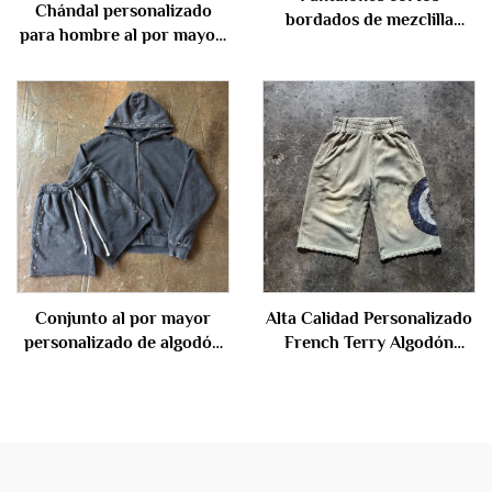
Chándal personalizado
bordados de mezclilla
para hombre al por mayor,
desgastados, holgados,
chaqueta cortavientos con
vintage, lavado, talla
bloque de colores y paneles
extragruesa, de algodón,
combinados, conjunto de
para hombre, para verano
chaqueta con cremallera y
pantalones cortos en
poliéster nailon
Conjunto al por mayor
Alta Calidad Personalizado
personalizado de algodón
French Terry Algodón
pesado, tejido felpa
Largos hasta la Rodilla con
francés, efecto vintage,
Lavado Ácido Piedra
lavado ácido en tono
Rasgados Holgados y
piedra, sudadera con
Desgastados Jogger
capucha corta y holgada
Sudaderos Cortos para
con cierre cremallera y
Hombres