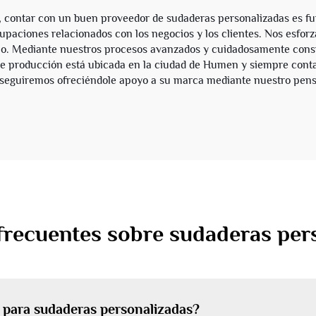
or pantalones y
, contar con un buen proveedor de sudaderas personalizadas es fu
aciones relacionados con los negocios y los clientes. Nos esfor
dera con capucha,
cio. Mediante nuestros procesos avanzados y cuidadosamente consid
ndal para hombre
 de producción está ubicada en la ciudad de Humen y siempre cont
 seguiremos ofreciéndole apoyo a su marca mediante nuestro pens
frecuentes sobre sudaderas per
o para sudaderas personalizadas?