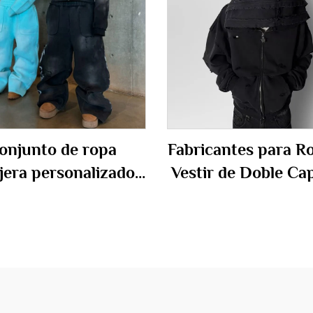
onjunto de ropa
Fabricantes para R
ejera personalizado,
Vestir de Doble Ca
deros holgados de
con Lavado Áci
eso pesado con
Desgastada Sudad
estampado
con Cremallera p
bredimensionado,
Hombres
avado ácido, con
allera, compuesto