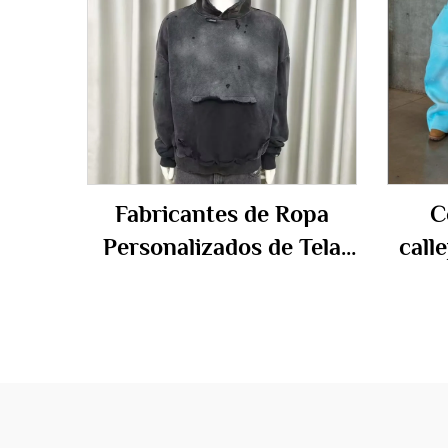
Fabricantes de Ropa
C
Personalizados de Tela
call
Francesa 100% Algodón
suda
Sudadera con Capucha
p
Oversize Vintage con
Lavado Ácido Rasgada y
so
Desgastada para
l
Hombres
crem