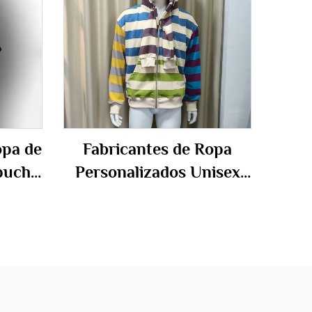
opa de
Fabricantes de Ropa
pucha
Personalizados Unisex
do
Sudaderas de Tela
eras
Francesa de Algodón con
ara
Paneles Doble Capucha
con Franjas y Cremallera
para Hombres