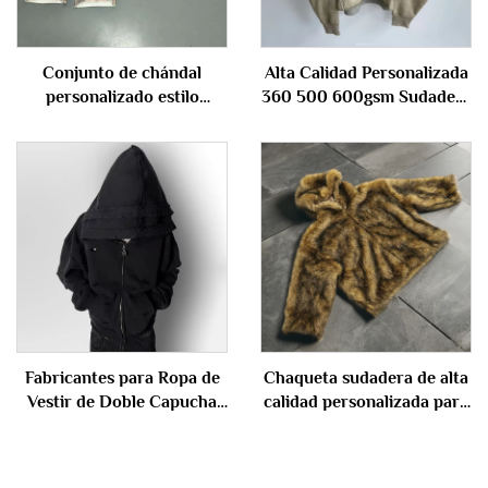
Conjunto de chándal
Alta Calidad Personalizada
personalizado estilo
360 500 600gsm Sudadera
streetwear para hombre,
Impresa para Hombres
con bordado de parches,
Oversize con Lavado Ácido
camuflaje, sudadera con
Sudadera Pesada de
cremallera y pantalón, traje
Algodón Tela Francesa con
de sudor
Capucha
Fabricantes para Ropa de
Chaqueta sudadera de alta
Vestir de Doble Capucha
calidad personalizada para
con Lavado Ácido
invierno, unisex, para
Desgastada Sudaderas con
hombre, gruesa, de felpa
Cremallera para Hombres
pesada, doble capa,