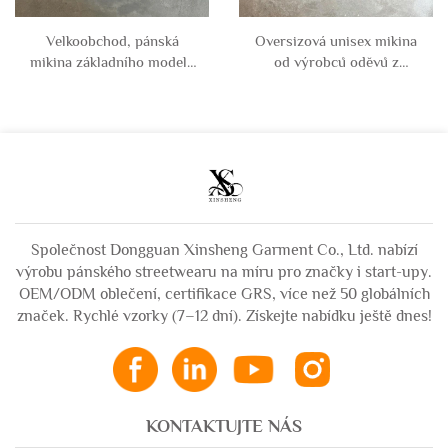
Velkoobchod, pánská
Oversizová unisex mikina
mikina základního modelu
od výrobců oděvů z
na míru, velké velikosti, 65
Dongguanu, volná,
% bavlna, 35 % polyester,
jednobarevná, z bavlny,
krátká mikina z neoprenu
polyesteru a neoprenu,
pro muže
Společnost Dongguan Xinsheng Garment Co., Ltd. nabízí
výrobu pánského streetwearu na míru pro značky i start-upy.
OEM/ODM oblečení, certifikace GRS, více než 50 globálních
značek. Rychlé vzorky (7–12 dní). Získejte nabídku ještě dnes!
KONTAKTUJTE NÁS