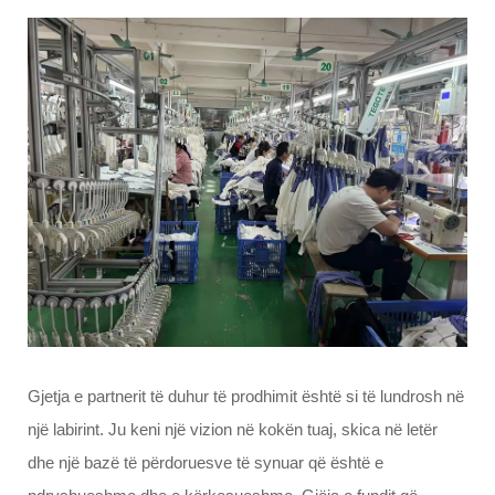
Gjetja e partnerit të duhur të prodhimit është si të lundrosh në
një labirint. Ju keni një vizion në kokën tuaj, skica në letër
dhe një bazë të përdoruesve të synuar që është e