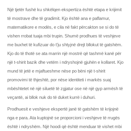
Një tjetër fushë ku shkëlqen ekspertiza është etapa e krijimit
të mostrave dhe të gradimit. Kjo është ana e paflamur,
matematikore e modës, e cila në fakt përcakton se si do të
vishen rrobat tuaja mbi trupin. Shumë prodhues të veshjeve
me buxhet të kufizuar do t’ju shtyjnë drejt bllokut të gatshëm.
Kjo do të thotë se ata marrin një mostrë që tashmë kanë për
një t-shirit bazik dhe vetëm i ndryshojnë gjuhën e kollaret. Kjo
mund të jetë e mjaftueshme nëse po bëni një t-shirit
promovimi të thjeshtë, por nëse identiteti i markës suaj
mbështetet në një siluetë të zgjatur ose në një gyp armësh të
veçantë, ai bllok nuk do të duket kurrë i duhuri.
Prodhuesit e veshjeve ekspertë janë të gatshëm të krijojnë
nga e para. Ata kuptojnë se proporcioni i veshjeve të rrugës
është i ndryshëm. Një hoodi që është menduar të vishet mbi