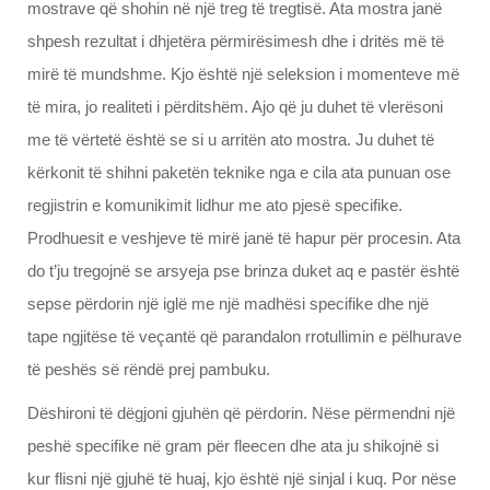
mostrave që shohin në një treg të tregtisë. Ata mostra janë
shpesh rezultat i dhjetëra përmirësimesh dhe i dritës më të
mirë të mundshme. Kjo është një seleksion i momenteve më
të mira, jo realiteti i përditshëm. Ajo që ju duhet të vlerësoni
me të vërtetë është se si u arritën ato mostra. Ju duhet të
kërkonit të shihni paketën teknike nga e cila ata punuan ose
regjistrin e komunikimit lidhur me ato pjesë specifike.
Prodhuesit e veshjeve të mirë janë të hapur për procesin. Ata
do t’ju tregojnë se arsyeja pse brinza duket aq e pastër është
sepse përdorin një iglë me një madhësi specifike dhe një
tape ngjitëse të veçantë që parandalon rrotullimin e pëlhurave
të peshës së rëndë prej pambuku.
Dëshironi të dëgjoni gjuhën që përdorin. Nëse përmendni një
peshë specifike në gram për fleecen dhe ata ju shikojnë si
kur flisni një gjuhë të huaj, kjo është një sinjal i kuq. Por nëse