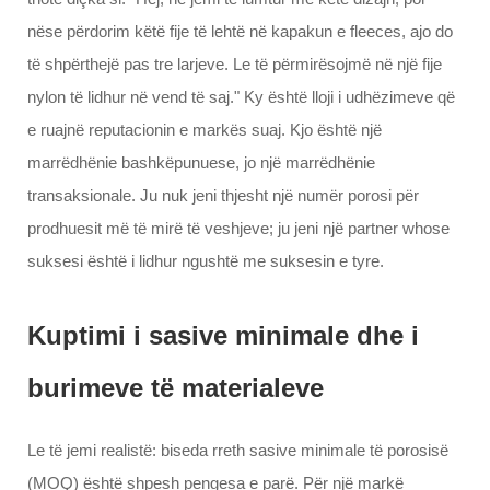
nëse përdorim këtë fije të lehtë në kapakun e fleeces, ajo do
të shpërthejë pas tre larjeve. Le të përmirësojmë në një fije
nylon të lidhur në vend të saj." Ky është lloji i udhëzimeve që
e ruajnë reputacionin e markës suaj. Kjo është një
marrëdhënie bashkëpunuese, jo një marrëdhënie
transaksionale. Ju nuk jeni thjesht një numër porosi për
prodhuesit më të mirë të veshjeve; ju jeni një partner whose
suksesi është i lidhur ngushtë me suksesin e tyre.
Kuptimi i sasive minimale dhe i
burimeve të materialeve
Le të jemi realistë: biseda rreth sasive minimale të porosisë
(MOQ) është shpesh pengesa e parë. Për një markë