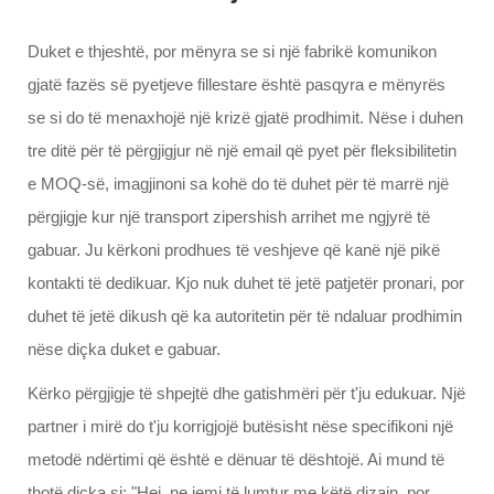
Duket e thjeshtë, por mënyra se si një fabrikë komunikon
gjatë fazës së pyetjeve fillestare është pasqyra e mënyrës
se si do të menaxhojë një krizë gjatë prodhimit. Nëse i duhen
tre ditë për të përgjigjur në një email që pyet për fleksibilitetin
e MOQ-së, imagjinoni sa kohë do të duhet për të marrë një
përgjigje kur një transport zipershish arrihet me ngjyrë të
gabuar. Ju kërkoni prodhues të veshjeve që kanë një pikë
kontakti të dedikuar. Kjo nuk duhet të jetë patjetër pronari, por
duhet të jetë dikush që ka autoritetin për të ndaluar prodhimin
nëse diçka duket e gabuar.
Kërko përgjigje të shpejtë dhe gatishmëri për t'ju edukuar. Një
partner i mirë do t'ju korrigjojë butësisht nëse specifikoni një
metodë ndërtimi që është e dënuar të dështojë. Ai mund të
thotë diçka si: "Hej, ne jemi të lumtur me këtë dizajn, por