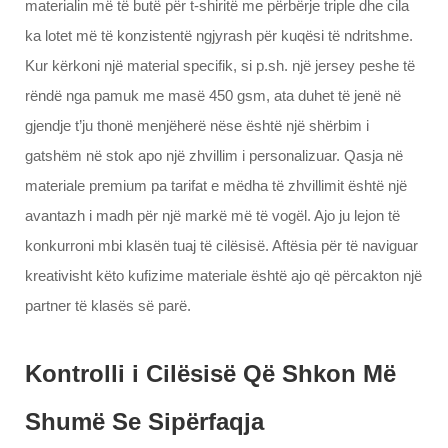
materialin më të butë për t-shiritë me përbërje triple dhe cila
ka lotet më të konzistentë ngjyrash për kuqësi të ndritshme.
Kur kërkoni një material specifik, si p.sh. një jersey peshe të
rëndë nga pamuk me masë 450 gsm, ata duhet të jenë në
gjendje t’ju thonë menjëherë nëse është një shërbim i
gatshëm në stok apo një zhvillim i personalizuar. Qasja në
materiale premium pa tarifat e mëdha të zhvillimit është një
avantazh i madh për një markë më të vogël. Ajo ju lejon të
konkurroni mbi klasën tuaj të cilësisë. Aftësia për të naviguar
kreativisht këto kufizime materiale është ajo që përcakton një
partner të klasës së parë.
Kontrolli i Cilësisë Që Shkon Më
Shumë Se Sipërfaqja