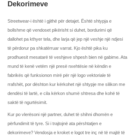
Dekorimeve
Streetwear-i është i gjithë për detajet. Është shtypja e
bollshme që vendoset pikërisht si duhet, bordurimi që
dallohet pa kthyer tela, dhe larja që jep një veshje një ndjesi
të përdorur pa shkatërruar varrat. Kjo është pika ku
prodhuesit mesatarë të veshjeve shpesh bien në gabime. Ata
mund të kenë vetëm një presë nxehtësie në këndin e
fabrikës që funksionon mirë për një logo vektoriale të
rrafshët, por dështon kur kërkohet një shtypje me silikon me
dendësi të lartë, e cila kërkon shumë shtresa dhe kohë të
saktë të ngurtësimit.
Kur po vlerësoni një partner, duhet të shihni dhomën e
përfundimit të tyre. Si i trajtojnë ata përshtatjen e
dekorimeve? Vendosja e kroket e logot tre inç në të majtë të