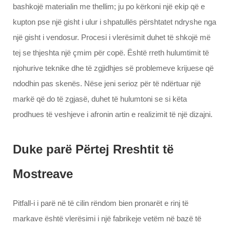
bashkojë materialin me thellim; ju po kërkoni një ekip që e
kupton pse një gisht i ulur i shpatullës përshtatet ndryshe nga
një gisht i vendosur. Procesi i vlerësimit duhet të shkojë më
tej se thjeshta një çmim për copë. Është rreth hulumtimit të
njohurive teknike dhe të zgjidhjes së problemeve krijuese që
ndodhin pas skenës. Nëse jeni serioz për të ndërtuar një
markë që do të zgjasë, duhet të hulumtoni se si këta
prodhues të veshjeve i afronin artin e realizimit të një dizajni.
Duke parë Përtej Rreshtit të
Mostreave
Pitfall-i i parë në të cilin rëndom bien pronarët e rinj të
markave është vlerësimi i një fabrikeje vetëm në bazë të