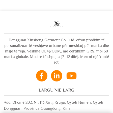
Dongguan Xinsheng Garment Co., Ltd. ofron prodhim të
personalizuar të veshjeve urbane për meshkuj për marka dhe
nisje të reja. Veshmë OEM/ODM, me certifikim GRS, mbi 50
marka globale. Mostre të shpejta (7–12 ditë). Merrni një kuotë
sot!
LARGU NJE LARG
Add: Dhomë 202, Nr. 113 Xing Rruga, Qyteti Humen, Qyteti
Dongguan, Provënca Guangdong, Kina