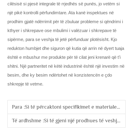
cilësisë si pjesë integrale të rrjedhës së punës, jo vetëm si
një pikë kontrolli përfundimtare. Ata kanë inspektues në
prodhim gjatë ndërrimit për të zbuluar probleme si qëndrimi i
kthyer i shkrepave ose mbulimi i valëzuar i shkrepave të
sipërme, para se veshja të jetë përfunduar plotësisht. Kjo
redukton humbjet dhe siguron që kutia që arrin në dyert tuaja
është e mbushur me produkte për të cilat jeni krenarë që t’i
shitni. Një partneritet në këtë industrinë është një investim në
besim, dhe ky besim ndërtohet në konzistencën e çdo
shkrepje të vetme.
Para :
Si të përcaktoni specifikimet e materialeve dhe të brendshmeve për xhaketat e personalizuara në porosi masive?
Të ardhshme :
Si të gjeni një prodhues të veshjeve të rrugës që përputhet me etikën e markës suaj?