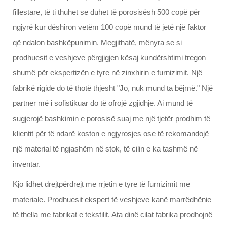
fillestare, të ti thuhet se duhet të porosisësh 500 copë për
ngjyrë kur dëshiron vetëm 100 copë mund të jetë një faktor
që ndalon bashkëpunimin. Megjithatë, mënyra se si
prodhuesit e veshjeve përgjigjen kësaj kundërshtimi tregon
shumë për ekspertizën e tyre në zinxhirin e furnizimit. Një
fabrikë rigide do të thotë thjesht "Jo, nuk mund ta bëjmë." Një
partner më i sofistikuar do të ofrojë zgjidhje. Ai mund të
sugjerojë bashkimin e porosisë suaj me një tjetër prodhim të
klientit për të ndarë koston e ngjyrosjes ose të rekomandojë
një material të ngjashëm në stok, të cilin e ka tashmë në
inventar.
Kjo lidhet drejtpërdrejt me rrjetin e tyre të furnizimit me
materiale. Prodhuesit ekspert të veshjeve kanë marrëdhënie
të thella me fabrikat e tekstilit. Ata dinë cilat fabrika prodhojnë