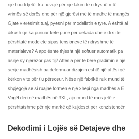
një hoodi tjetër ka nevojë për një lakim të ndryshëm të
vrimës së dorës dhe për një gjerësi më të madhe të mangës.
Gjatë vlerësimit tuaj, pyesni për modelistin e tyre. A është ai
dikush që ka punuar këtë punë për dekada dhe e di si të
përshtatë modelete sipas tensioneve të ndryshme të
materialeve? A apo është thjesht një softuer automatik pa
asnjë sy njerëzor pas tij? Aftësia për të bërë gradimin e një
serije madhësish pa deformuar dizajnin është një aftësi që
kërkon vite për t’u përsosur. Nëse një fabrikë nuk mund të
shpjegojë se si ruajnë formën e një xhepi nga madhësia E
Vogël deri në madhësinë 3XL, ajo mund të mos jetë e
përshtatshme për një markë që kujdeset për konzistencën.
Dekodimi i Lojës së Detajeve dhe