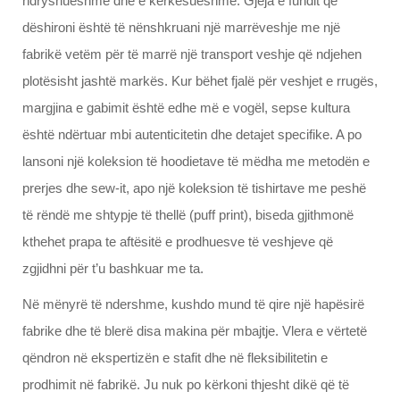
ndryshueshme dhe e kërkesueshme. Gjëja e fundit që
dëshironi është të nënshkruani një marrëveshje me një
fabrikë vetëm për të marrë një transport veshje që ndjehen
plotësisht jashtë markës. Kur bëhet fjalë për veshjet e rrugës,
margjina e gabimit është edhe më e vogël, sepse kultura
është ndërtuar mbi autenticitetin dhe detajet specifike. A po
lansoni një koleksion të hoodietave të mëdha me metodën e
prerjes dhe sew-it, apo një koleksion të tishirtave me peshë
të rëndë me shtypje të thellë (puff print), biseda gjithmonë
kthehet prapa te aftësitë e prodhuesve të veshjeve që
zgjidhni për t’u bashkuar me ta.
Në mënyrë të ndershme, kushdo mund të qire një hapësirë
fabrike dhe të blerë disa makina për mbajtje. Vlera e vërtetë
qëndron në ekspertizën e stafit dhe në fleksibilitetin e
prodhimit në fabrikë. Ju nuk po kërkoni thjesht dikë që të