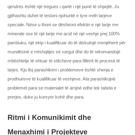
qendrës është një tregues i qartë i një punë të shpejtë. Ju
gjithashtu duhet të testoni njohuritë e tyre rreth larjeve
speciale. Nëse u thoni se dëshironi efektin e një larije me
minerale ose të një larije me acid në një veshje prej 100%
pambuku, një ekip i kualifikuar do të diskutojë menjëherë për
mundësinë e rrëshqitjes së vargut dhe do të rekomandojë
mbështetje të shtuar të stitcheve para fillimit të procesit të
larjes. Kjo lloj parashikimi i problemeve është shenja e
prodhuesve të kualifikuar të veshjeve. Ata parashikojnë
problemet para se materialet të arrijnë edhe tek tabela e
prerjes, duke ju kursyer kohë dhe para.
Ritmi i Komunikimit dhe
Menaxhimi i Projekteve