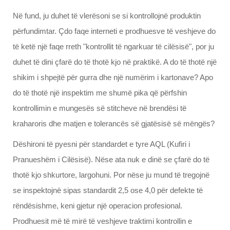
Në fund, ju duhet të vlerësoni se si kontrollojnë produktin
përfundimtar. Çdo faqe interneti e prodhuesve të veshjeve do
të ketë një faqe rreth "kontrollit të ngarkuar të cilësisë", por ju
duhet të dini çfarë do të thotë kjo në praktikë. A do të thotë një
shikim i shpejtë për gurra dhe një numërim i kartonave? Apo
do të thotë një inspektim me shumë pika që përfshin
kontrollimin e mungesës së stitcheve në brendësi të
kraharoris dhe matjen e tolerancës së gjatësisë së mëngës?
Dëshironi të pyesni për standardet e tyre AQL (Kufiri i
Pranueshëm i Cilësisë). Nëse ata nuk e dinë se çfarë do të
thotë kjo shkurtore, largohuni. Por nëse ju mund të tregojnë
se inspektojnë sipas standardit 2,5 ose 4,0 për defekte të
rëndësishme, keni gjetur një operacion profesional.
Prodhuesit më të mirë të veshjeve traktimi kontrollin e