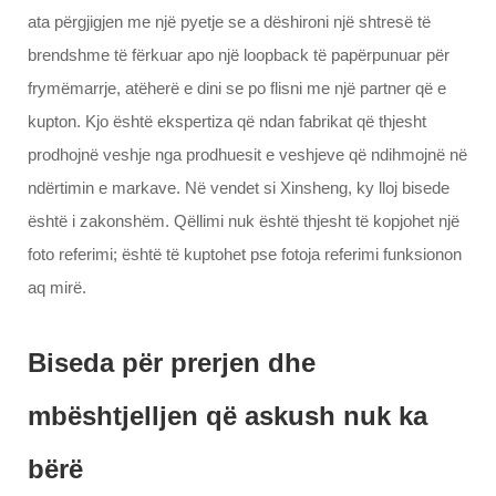
ata përgjigjen me një pyetje se a dëshironi një shtresë të
brendshme të fërkuar apo një loopback të papërpunuar për
frymëmarrje, atëherë e dini se po flisni me një partner që e
kupton. Kjo është ekspertiza që ndan fabrikat që thjesht
prodhojnë veshje nga prodhuesit e veshjeve që ndihmojnë në
ndërtimin e markave. Në vendet si Xinsheng, ky lloj bisede
është i zakonshëm. Qëllimi nuk është thjesht të kopjohet një
foto referimi; është të kuptohet pse fotoja referimi funksionon
aq mirë.
Biseda për prerjen dhe
mbështjelljen që askush nuk ka
bërë