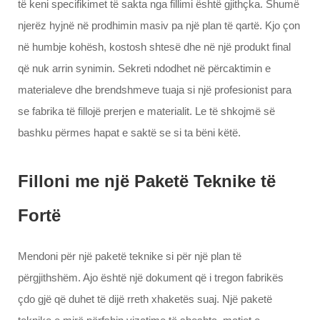
të keni specifikimet të sakta nga fillimi është gjithçka. Shumë
njerëz hyjnë në prodhimin masiv pa një plan të qartë. Kjo çon
në humbje kohësh, kostosh shtesë dhe në një produkt final
që nuk arrin synimin. Sekreti ndodhet në përcaktimin e
materialeve dhe brendshmeve tuaja si një profesionist para
se fabrika të fillojë prerjen e materialit. Le të shkojmë së
bashku përmes hapat e saktë se si ta bëni këtë.
Filloni me një Paketë Teknike të
Fortë
Mendoni për një paketë teknike si për një plan të
përgjithshëm. Ajo është një dokument që i tregon fabrikës
çdo gjë që duhet të dijë rreth xhaketës suaj. Një paketë