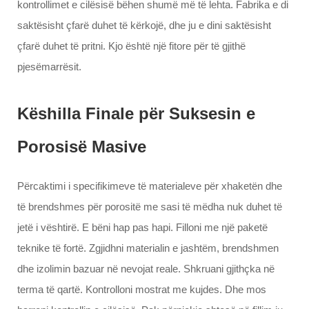
kontrollimet e cilësisë bëhen shumë më të lehta. Fabrika e di
saktësisht çfarë duhet të kërkojë, dhe ju e dini saktësisht
çfarë duhet të pritni. Kjo është një fitore për të gjithë
pjesëmarrësit.
Këshilla Finale për Suksesin e
Porosisë Masive
Përcaktimi i specifikimeve të materialeve për xhaketën dhe
të brendshmes për porositë me sasi të mëdha nuk duhet të
jetë i vështirë. E bëni hap pas hapi. Filloni me një paketë
teknike të fortë. Zgjidhni materialin e jashtëm, brendshmen
dhe izolimin bazuar në nevojat reale. Shkruani gjithçka në
terma të qartë. Kontrolloni mostrat me kujdes. Dhe mos