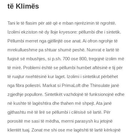
të Klimës
Tani le të flasim për atë që e mban njerëzimin të ngrohtë.
Izolimi ekziston në dy lloje kryesore: pëllumbi dhe i sintetik.
Pëllumbi merret nga gjëllinjtë ose anat. Ai ofron ngrohje të
mrekullueshme pa shtuar shumë peshë. Numrat e lartë të
fuqisë së mbushjes, si p.sh. 700 ose 800, tregojnë izolim më
të mirë. Problemi është se pëllumbi humbet aftësinë e tij për
të ruajtur nxehtësinë kur laget. Izolimi i sintetikut përbëhet
nga fibra poliestri. Markat si PrimaLoft dhe Thinsulate janë
zgjedhje popullore. Sintetikët vazhdojnë të funksionojnë edhe
në kushte të lagështira dhe thahen më shpejt. Ata janë
gjithashtu më të lirë se pëllumbi i cilësisë së lartë. Për
porositë me sasi të mëdha, merrni parasysh ku jetojnë
klientët tuaj. Zonat me shi ose me lagështi të lartë kërkojnë