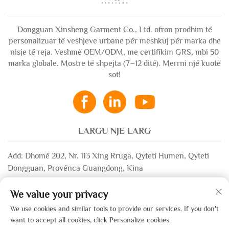
Dongguan Xinsheng Garment Co., Ltd. ofron prodhim të
personalizuar të veshjeve urbane për meshkuj për marka dhe
nisje të reja. Veshmë OEM/ODM, me certifikim GRS, mbi 50
marka globale. Mostre të shpejta (7–12 ditë). Merrni një kuotë
sot!
LARGU NJE LARG
Add: Dhomë 202, Nr. 113 Xing Rruga, Qyteti Humen, Qyteti
Dongguan, Provënca Guangdong, Kina
Email:
[email protected]
We value your privacy
WhatsApp:
+86-13532483058
We use cookies and similar tools to provide our services. If you don't
want to accept all cookies, click Personalize cookies.