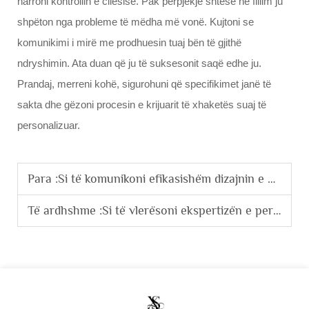
harroni kontrollin e cilësisë. Pak përpjekje shtesë në fillim ju
shpëton nga probleme të mëdha më vonë. Kujtoni se
komunikimi i mirë me prodhuesin tuaj bën të gjithë
ndryshimin. Ata duan që ju të suksesonit saqë edhe ju.
Prandaj, merreni kohë, sigurohuni që specifikimet janë të
sakta dhe gëzoni procesin e krijuarit të xhaketës suaj të
personalizuar.
Para :
Si të komunikoni efikasishëm dizajnin e një hoodiet të personalizuar me prodhuesit?
Të ardhshme :
Si të vlerësoni ekspertizën e personalizimit të prodhuesve të veshjeve për bashkëpunimin me markën?