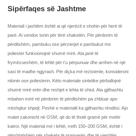
Sipërfaqes së Jashtme
Materiali i jashtëm është ai që njerëzit e shohin për herë të
parë. Ai vendos tonin për tërë xhaketën. Për përdorim të
përditshëm, pambuku ose përzierjet e pambukut me
poliester funksionojnë shumë mirë. Ata janë të
frymëzueshëm, të lehtë për t'u përpunuar dhe arrihen në një
sasi të madhe ngjyrash. Për diçka më rezistente, konsideroni
nilonin ose poliesterin. Këto materiale sintetike përballojnë
shumë mirë erën dhe reshjet e lehta të shiut. Ata gjithashtu
mbahen mirë në përdorim të përditshëm pa zhbluar apo
rrëshqitur shpejt. Peshë e materialit ka gjithashtu rëndësi. Ajo
matet zakonisht në GSM, që do të thotë gramë për metër
katror. Një material më i lehtë, rreth 150–200 GSM, është i
përshtatshëm për xhaketa të pranverës dhe të vjeshtës.