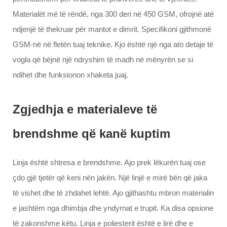
Materialët më të rëndë, nga 300 deri në 450 GSM, ofrojnë atë
ndjenjë të thekruar për mantot e dimrit. Specifikoni gjithmonë
GSM-në në fletën tuaj teknike. Kjo është një nga ato detaje të
vogla që bëjnë një ndryshim të madh në mënyrën se si
ndihet dhe funksionon xhaketa juaj.
Zgjedhja e materialeve të
brendshme që kanë kuptim
Linja është shtresa e brendshme. Ajo prek lëkurën tuaj ose
çdo gjë tjetër që keni nën jakën. Një linjë e mirë bën që jaka
të vishet dhe të zhdahet lehtë. Ajo gjithashtu mbron materialin
e jashtëm nga dhimbja dhe yndyrnat e trupit. Ka disa opsione
të zakonshme këtu. Linja e poliesterit është e lirë dhe e