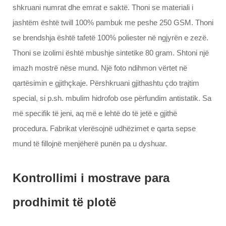
shkruani numrat dhe emrat e saktë. Thoni se materiali i
jashtëm është twill 100% pambuk me peshe 250 GSM. Thoni
se brendshja është tafetë 100% poliester në ngjyrën e zezë.
Thoni se izolimi është mbushje sintetike 80 gram. Shtoni një
imazh mostrë nëse mund. Një foto ndihmon vërtet në
qartësimin e gjithçkaje. Përshkruani gjithashtu çdo trajtim
special, si p.sh. mbulim hidrofob ose përfundim antistatik. Sa
më specifik të jeni, aq më e lehtë do të jetë e gjithë
procedura. Fabrikat vlerësojnë udhëzimet e qarta sepse
mund të fillojnë menjëherë punën pa u dyshuar.
Kontrollimi i mostrave para
prodhimit të plotë