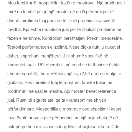
Mos keni kurrë mospërfillur fazën e mostrave. Një prodhues i
mirë do të bëjë për ju një mostër që do t’i përdorni për të
dhënë miratimin tuaj para se të fillojë prodhimi i sasive të
mëdha. Kjo është mundësia juaj për të zbuluar probleme në
fazën e hershme. Kontrolloni përshtatjen. Prekni brendësinë.
Testoni performancën e izolimit. Nëse diçka nuk ju duket si
duhet, shprehuni menjëherë. Jini shumë specifikë në
komentet tuaja. Për shembull, në vend se të thoni se është
shumë ngushtë, thoni: «Shtoni një inç (2,54 cm) në matjet e
gjoksit». Pas miratimit tuaj të mostrës, fabrika kalon në
prodhimin me sasi të mëdha. Ajo mostër bëhet referenca
juaj. Ruani të sigurtë atë, që ta krahasoni me shitjen
përfundimtare. Mospërfillja e mostrave ose shpejtimi i kësaj
faze është arsyeja pse përfundoni me një mijë xhaketë që
nuk përputhen me vizionin tuaj. Mos shpejtoseni këtu. Çdo