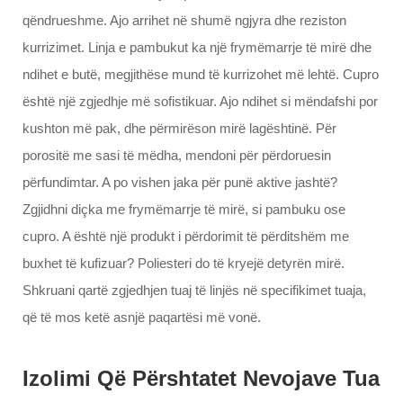
qëndrueshme. Ajo arrihet në shumë ngjyra dhe reziston
kurrizimet. Linja e pambukut ka një frymëmarrje të mirë dhe
ndihet e butë, megjithëse mund të kurrizohet më lehtë. Cupro
është një zgjedhje më sofistikuar. Ajo ndihet si mëndafshi por
kushton më pak, dhe përmirëson mirë lagështinë. Për
porositë me sasi të mëdha, mendoni për përdoruesin
përfundimtar. A po vishen jaka për punë aktive jashtë?
Zgjidhni diçka me frymëmarrje të mirë, si pambuku ose
cupro. A është një produkt i përdorimit të përditshëm me
buxhet të kufizuar? Poliesteri do të kryejë detyrën mirë.
Shkruani qartë zgjedhjen tuaj të linjës në specifikimet tuaja,
që të mos ketë asnjë paqartësi më vonë.
Izolimi Që Përshtatet Nevojave Tua