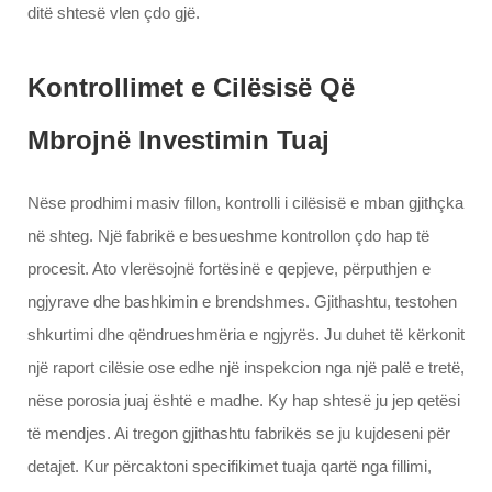
ditë shtesë vlen çdo gjë.
Kontrollimet e Cilësisë Që
Mbrojnë Investimin Tuaj
Nëse prodhimi masiv fillon, kontrolli i cilësisë e mban gjithçka
në shteg. Një fabrikë e besueshme kontrollon çdo hap të
procesit. Ato vlerësojnë fortësinë e qepjeve, përputhjen e
ngjyrave dhe bashkimin e brendshmes. Gjithashtu, testohen
shkurtimi dhe qëndrueshmëria e ngjyrës. Ju duhet të kërkonit
një raport cilësie ose edhe një inspekcion nga një palë e tretë,
nëse porosia juaj është e madhe. Ky hap shtesë ju jep qetësi
të mendjes. Ai tregon gjithashtu fabrikës se ju kujdeseni për
detajet. Kur përcaktoni specifikimet tuaja qartë nga fillimi,