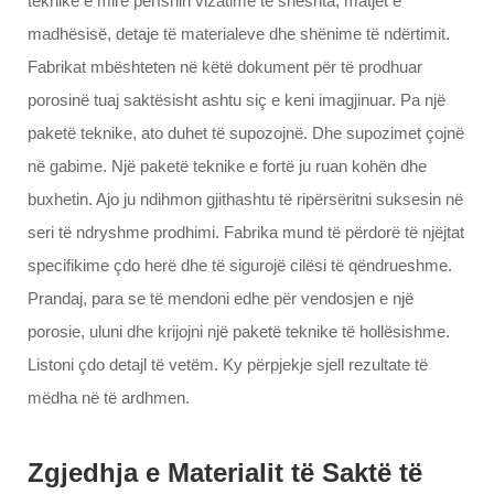
teknike e mirë përfshin vizatime të sheshta, matjet e
madhësisë, detaje të materialeve dhe shënime të ndërtimit.
Fabrikat mbështeten në këtë dokument për të prodhuar
porosinë tuaj saktësisht ashtu siç e keni imagjinuar. Pa një
paketë teknike, ato duhet të supozojnë. Dhe supozimet çojnë
në gabime. Një paketë teknike e fortë ju ruan kohën dhe
buxhetin. Ajo ju ndihmon gjithashtu të ripërsëritni suksesin në
seri të ndryshme prodhimi. Fabrika mund të përdorë të njëjtat
specifikime çdo herë dhe të sigurojë cilësi të qëndrueshme.
Prandaj, para se të mendoni edhe për vendosjen e një
porosie, uluni dhe krijojni një paketë teknike të hollësishme.
Listoni çdo detajl të vetëm. Ky përpjekje sjell rezultate të
mëdha në të ardhmen.
Zgjedhja e Materialit të Saktë të