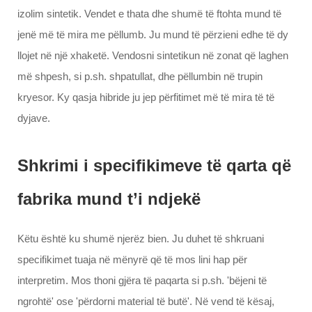
izolim sintetik. Vendet e thata dhe shumë të ftohta mund të
jenë më të mira me pëllumb. Ju mund të përzieni edhe të dy
llojet në një xhaketë. Vendosni sintetikun në zonat që laghen
më shpesh, si p.sh. shpatullat, dhe pëllumbin në trupin
kryesor. Ky qasja hibride ju jep përfitimet më të mira të të
dyjave.
Shkrimi i specifikimeve të qarta që
fabrika mund t’i ndjekë
Këtu është ku shumë njerëz bien. Ju duhet të shkruani
specifikimet tuaja në mënyrë që të mos lini hap për
interpretim. Mos thoni gjëra të paqarta si p.sh. 'bëjeni të
ngrohtë' ose 'përdorni material të butë'. Në vend të kësaj,