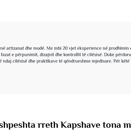
ç dhe pantallona të
francez prej pam
ëm, set i thjeshtë për
me peshë të rëndë
meshkuj
larje guri vintage
acidike, sipas poro
me shitje së pal
në artizanat dhe modë. Me mbi 20 vjet eksperience në prodhimin 
 fazat e përpunimit, dizajnit dhe kontrollit të cilësisë. Duke përdor
 ndaj cilësisë dhe praktikave të qëndrueshme mjedisore. Për këtë 
 shpeshta rreth Kapshave tona m