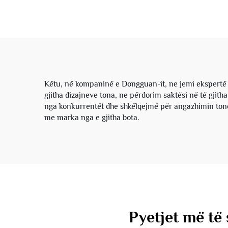
Kapuç Dyshirit 100%
kapu
Pambuk, me Formë
lirsh
Katrorake të Goditur, me
Zip për Burra
Këtu, në kompaninë e Dongguan-it, ne jemi ekspertë 
gjitha dizajneve tona, ne përdorim saktësi në të gjitha
nga konkurrentët dhe shkëlqejmë për angazhimin tonë
me marka nga e gjitha bota.
Pyetjet më të