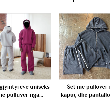
 gjymtyrëve uniseks
Set me pullover
e pulluver nga
kapuç dhe pantallo
ren, pa dizajn, me
shkurtër, me gju