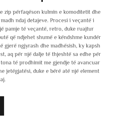
e zip përfaqëson kulmin e komoditetit dhe
të madh ndaj detajeve. Procesi i veçantë i
jë pamje të veçantë, retro, duke ruajtur
ë butë që ndjehet shumë e këndshme kundër
të gjerë ngjyrash dhe madhësish, ky kapsh
st, aq për një dalje të thjeshtë sa edhe për
 tona të prodhimit me gjendje të avancuar
e jetëgjatësi, duke e bërë atë një element
aj.