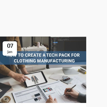
07
0
Jan
Ja