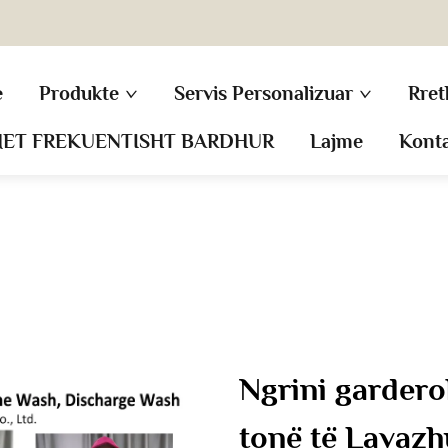
e
Produkte
Servis Personalizuar
Rret
MET FREKUENTISHT BARDHUR
Lajme
Kont
Ngrini garder
tonë të Lavazh