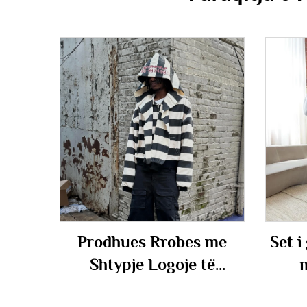
Prodhues Rrobes me
Set i
Shtypje Logoje të
m
Personalizuara, me
neop