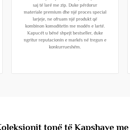
saj të larë me zip. Duke përdorur
materiale premium dhe një proces special
larjeje, ne ofruam një produkt që
kombinon komoditetin me modën e lartë.
Kapucët u bënë shpejt bestseller, duke
ngritur reputacionin e markës në tregun e
konkurrueshëm.
Koleksionit tonë të Kapshave me