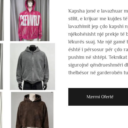
Kapsha jonë e lavazhuar m
stilit, e krijuar me kujdes 
lavazhimit jep çdo kapshi n
njëkohësisht një prekje t
lëkurës suaj. Me një gamë 
është i përsosur për çdo ra
pushim në shtëpi. Teknikat
sigurojnë qëndrueshmëri dh
thelbësor në garderobën tu
Merrni Ofertë