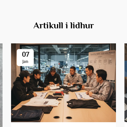
Artikull i lidhur
07
Jan