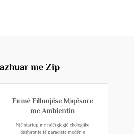
vazhuar me Zip
Firmë Fillonjëse Miqësore
me Ambientin
Një startup me ndërgjegjë ekologjike
dëshironte të paraqiste modën e