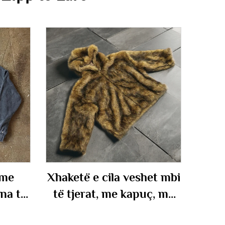
 me
Xhaketë e cila veshet mbi
na të
të tjerat, me kapuç, me
etar
mbushje të trashë prej