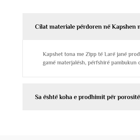
Cilat materiale përdoren në Kapshen 
Kapshet tona me Zipp të Larë janë prodh
gamë materjalësh, përfshirë pambukun org
Sa është koha e prodhimit për porosit