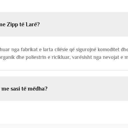
me Zipp të Larë?
uar nga fabrikat e larta cilësie që sigurojnë komoditet d
anik dhe poliestrin e ricikluar, varësisht nga nevojat e m
ë me sasi të mëdha?