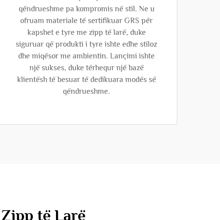
qëndrueshme pa kompromis në stil. Ne u
ofruam materiale të sertifikuar GRS për
kapshet e tyre me zipp të larë, duke
siguruar që produkti i tyre ishte edhe stiloz
dhe miqësor me ambientin. Lançimi ishte
një sukses, duke tërhequr një bazë
klientësh të besuar të dedikuara modës së
qëndrueshme.
 Zipp të Larë