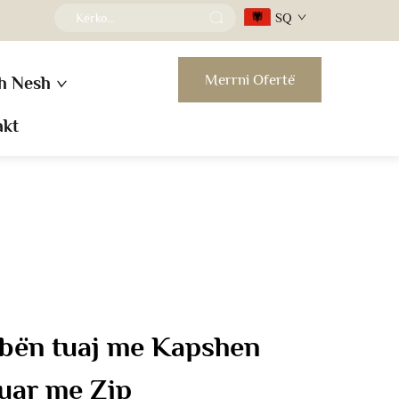
SQ
Merrni Ofertë
h Nesh
akt
obën tuaj me Kapshen
uar me Zip