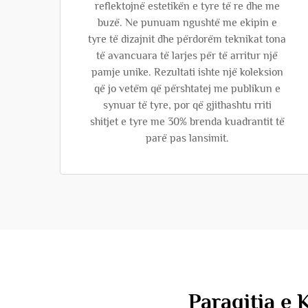
reflektojnë estetikën e tyre të re dhe me
buzë. Ne punuam ngushtë me ekipin e
tyre të dizajnit dhe përdorëm teknikat tona
të avancuara të larjes për të arritur një
pamje unike. Rezultati ishte një koleksion
që jo vetëm që përshtatej me publikun e
synuar të tyre, por që gjithashtu rriti
shitjet e tyre me 30% brenda kuadrantit të
parë pas lansimit.
Paraqitja e 