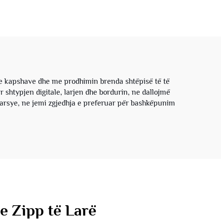
buku
flokti sintetik, me dy
, me
shtresa prej fleci të
 dhe
rëndë, me cipë të
sisë,
kthyeshme, për meshkuj,
li
me cilësi të lartë
personalizuar për dimër
e kapshave dhe me prodhimin brenda shtëpisë të të
ur shtypjen digitale, larjen dhe bordurin, ne dallojmë
arsye, ne jemi zgjedhja e preferuar për bashkëpunim
e Zipp të Larë