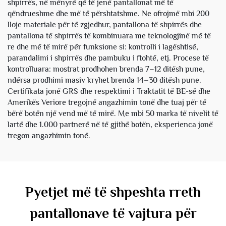
shpirrës, në mënyrë që të jenë pantallonat më të
qëndrueshme dhe më të përshtatshme. Ne ofrojmë mbi 200
lloje materiale për të zgjedhur, pantallona të shpirrës dhe
pantallona të shpirrës të kombinuara me teknologjinë më të
re dhe më të mirë për funksione si: kontrolli i lagështisë,
parandalimi i shpirrës dhe pambuku i ftohtë, etj. Procese të
kontrolluara: mostrat prodhohen brenda 7–12 ditësh pune,
ndërsa prodhimi masiv kryhet brenda 14–30 ditësh pune.
Certifikata jonë GRS dhe respektimi i Traktatit të BE-së dhe
Amerikës Veriore tregojnë angazhimin tonë dhe tuaj për të
bërë botën një vend më të mirë. Me mbi 50 marka të nivelit të
lartë dhe 1.000 partnerë në të gjithë botën, eksperienca jonë
tregon angazhimin tonë.
Pyetjet më të shpeshta rreth
pantallonave të vajtura për