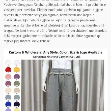
Veshjeve Dongguan Xinsheng Shk.p.k. dallohet si lider në prodhimin e
veshjeve për meshkuj. Eksperienca jonë përfshin një gamë të gjerë
teknikash, përfshirë shtypjen digitale, bordurimin dhe larjen e
materialeve. Kjo njohuri e gjerë na lejon të krijojmë pantallona
sportive unike dhe stilozhe që plotësojnë kërkesat e vazhdueshme të
tregut. Ne jemi krenarë për aftësinë tonë të përshtatemi me trendet,
duke ruajtur gjithmonë standarde të larta cilësie, duke siguruar që
marka juaj mbetet konkurruese.