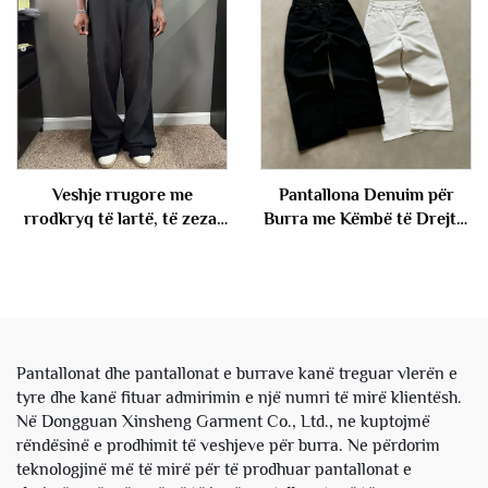
lira për meshkuj
pullover, set për meshkuj
Veshje rrugore me
Pantallona Denuim për
rrodkryq të lartë, të zeza,
Burra me Këmbë të Drejtë,
jogger të shkatërruara, të
të Largëta, të Brendshme
lira, me gjeguzina të drejta
të Zbrazëta, të Zeza, të
dhe të gjerë, bosh, me efekt
Bardha, me Tekstil Japonez
larje acidi, pantolona për
Selvedge
meshkuj
Pantallonat dhe pantallonat e burrave kanë treguar vlerën e
tyre dhe kanë fituar admirimin e një numri të mirë klientësh.
Në Dongguan Xinsheng Garment Co., Ltd., ne kuptojmë
rëndësinë e prodhimit të veshjeve për burra. Ne përdorim
teknologjinë më të mirë për të prodhuar pantallonat e