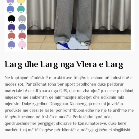
Larg dhe Larg nga Vlera e Larg
Ne kuptojmë rëndësinë e praktikave të qëndrueshme në industrinë e
modës sot. Pantallonat tona për sport prodhohen duke përdorur
materiale të certifikuara nga GRS, dhe ne zbatojmë procese prodhimi
miqësore me ambientin që minimizojnë mbetjet dhe ndikimin mbi
mjedisin. Duke zgjedhur Dongguan Xinsheng, ju merrni jo vetëm
produkte me cilësi të lartë, por kontribuoni edhe në një të ardhme më
të qëndrueshme në fushën e modës. Përkushtimi ynë ndaj
qëndrueshmërisë përgjigjet shqisave të konsumatorëve, duke bërë
markën tuaj më tërheqëse për klientët e ndërgjegjshëm ekologjikisht.