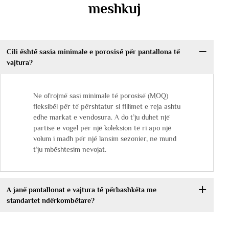
meshkuj
Cili është sasia minimale e porosisë për pantallona të
vajtura?
Ne ofrojmë sasi minimale të porosisë (MOQ)
fleksibël për të përshtatur si fillimet e reja ashtu
edhe markat e vendosura. A do t’ju duhet një
partisë e vogël për një koleksion të ri apo një
volum i madh për një lansim sezonier, ne mund
t’ju mbështesim nevojat.
A janë pantallonat e vajtura të përbashkëta me
standartet ndërkombëtare?