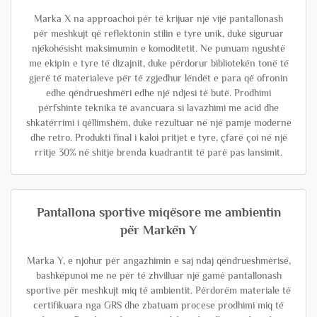
Marka X na approachoi për të krijuar një vijë pantallonash
për meshkujt që reflektonin stilin e tyre unik, duke siguruar
njëkohësisht maksimumin e komoditetit. Ne punuam ngushtë
me ekipin e tyre të dizajnit, duke përdorur bibliotekën tonë të
gjerë të materialeve për të zgjedhur lëndët e para që ofronin
edhe qëndrueshmëri edhe një ndjesi të butë. Prodhimi
përfshinte teknika të avancuara si lavazhimi me acid dhe
shkatërrimi i qëllimshëm, duke rezultuar në një pamje moderne
dhe retro. Produkti final i kaloi pritjet e tyre, çfarë çoi në një
rritje 30% në shitje brenda kuadrantit të parë pas lansimit.
Pantallona sportive miqësore me ambientin
për Markën Y
Marka Y, e njohur për angazhimin e saj ndaj qëndrueshmërisë,
bashkëpunoi me ne për të zhvilluar një gamë pantallonash
sportive për meshkujt miq të ambientit. Përdorëm materiale të
certifikuara nga GRS dhe zbatuam procese prodhimi miq të