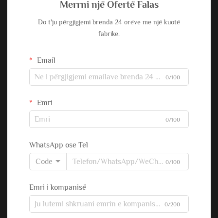
Merrni një Ofertë Falas
Do t'ju përgjigjemi brenda 24 orëve me një kuotë
fabrike.
Email
0/100
Emri
0/100
WhatsApp ose Tel
Code
0/100
Emri i kompanisë
0/200