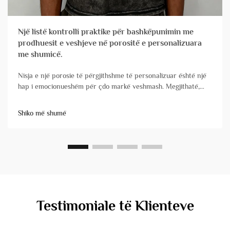
Një listë kontrolli praktike për bashkëpunimin me
prodhuesit e veshjeve në porositë e personalizuara
me shumicë.
Nisja e një porosie të përgjithshme të personalizuar është një
hap i emocionueshëm për çdo markë veshmash. Megjithatë,
zgjedhja e partnerit tuaj prodhues mund të jetë ndryshimi midis
një lansimi të suksesshëm dhe një përvoje të stresuar, e cila
Shiko më shumë
shpesh shoqërohet me vonime dhe probleme cilësie. Jo të
gjitha&...
Testimoniale të Klienteve