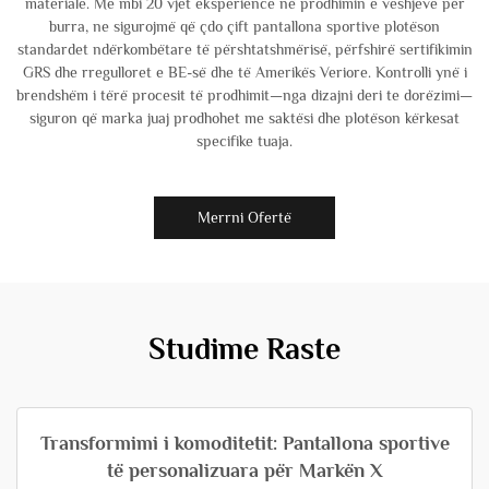
materiale. Me mbi 20 vjet eksperience në prodhimin e veshjeve për
burra, ne sigurojmë që çdo çift pantallona sportive plotëson
standardet ndërkombëtare të përshtatshmërisë, përfshirë sertifikimin
GRS dhe rregulloret e BE-së dhe të Amerikës Veriore. Kontrolli ynë i
brendshëm i tërë procesit të prodhimit—nga dizajni deri te dorëzimi—
siguron që marka juaj prodhohet me saktësi dhe plotëson kërkesat
specifike tuaja.
Merrni Ofertë
Studime Raste
Transformimi i komoditetit: Pantallona sportive
të personalizuara për Markën X