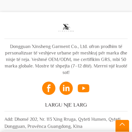
Dongguan Xinsheng Garment Co., Ltd. ofron prodhim të
personalizuar të veshjeve urbane për meshkuj për marka dhe
nisje të reja. Veshmë OEM/ODM, me certifikim GRS, mbi 50
marka globale. Mostre të shpejta (7–12 ditë). Merrni një kuotë
sot!
LARGU NJE LARG
Add: Dhomë 202, Nr. 113 Xing Rruga, Qyteti Humen, Qyteti
Dongguan, Provënca Guangdong, Kina