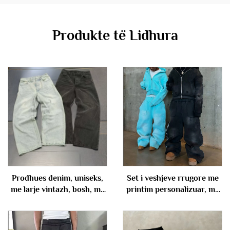
Produkte të Lidhura
Prodhues denim, uniseks,
Set i veshjeve rrugore me
me larje vintazh, bosh, me
printim personalizuar, me
pambuk të madh, me
peshë të rëndë, të lirshme,
gjeguzina të drejta dhe të
me larje acidike, me ftyke,
gjerë, pantolona denim të
pantallona me kapuç dhe