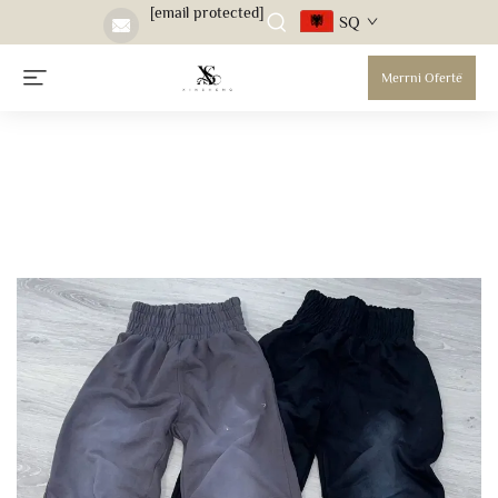
[email protected]
SQ
Merrni Ofertë