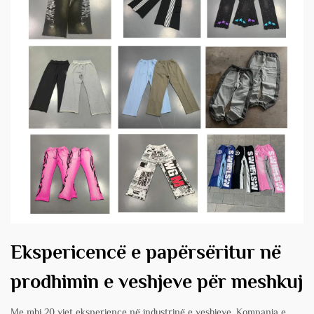
Ekspericencë e papërsëritur në
prodhimin e veshjeve për meshkuj
Me mbi 20 vjet eksperience në industrinë e veshjeve, Kompania e