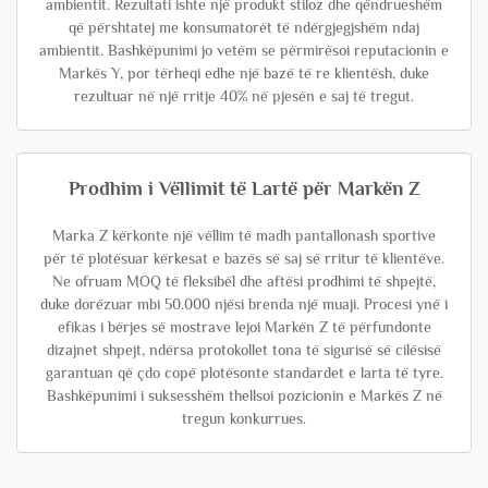
ambientit. Rezultati ishte një produkt stiloz dhe qëndrueshëm
që përshtatej me konsumatorët të ndërgjegjshëm ndaj
ambientit. Bashkëpunimi jo vetëm se përmirësoi reputacionin e
Markës Y, por tërheqi edhe një bazë të re klientësh, duke
rezultuar në një rritje 40% në pjesën e saj të tregut.
Prodhim i Vëllimit të Lartë për Markën Z
Marka Z kërkonte një vëllim të madh pantallonash sportive
për të plotësuar kërkesat e bazës së saj së rritur të klientëve.
Ne ofruam MOQ të fleksibël dhe aftësi prodhimi të shpejtë,
duke dorëzuar mbi 50.000 njësi brenda një muaji. Procesi ynë i
efikas i bërjes së mostrave lejoi Markën Z të përfundonte
dizajnet shpejt, ndërsa protokollet tona të sigurisë së cilësisë
garantuan që çdo copë plotësonte standardet e larta të tyre.
Bashkëpunimi i suksesshëm thellsoi pozicionin e Markës Z në
tregun konkurrues.