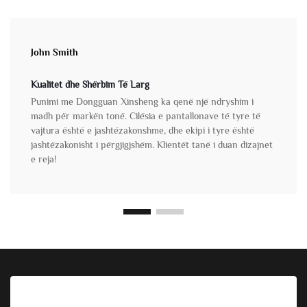
John Smith
Kualitet dhe Shërbim Të Larg
Punimi me Dongguan Xinsheng ka qenë një ndryshim i
madh për markën tonë. Cilësia e pantallonave të tyre të
vajtura është e jashtëzakonshme, dhe ekipi i tyre është
jashtëzakonisht i përgjigjshëm. Klientët tanë i duan dizajnet
e reja!