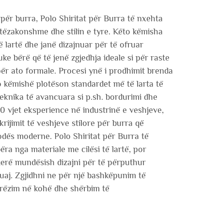
 për burra, Polo Shiritat për Burra të nxehta
htëzakonshme dhe stilin e tyre. Këto këmisha
 lartë dhe janë dizajnuar për të ofruar
ke bërë që të jenë zgjedhja ideale si për raste
ër ato formale. Procesi ynë i prodhimit brenda
 këmishë plotëson standardet më të larta të
teknika të avancuara si p.sh. bordurimi dhe
0 vjet eksperience në industrinë e veshjeve,
rijimit të veshjeve stilore për burra që
dës moderne. Polo Shiritat për Burra të
ra nga materiale me cilësi të lartë, por
jerë mundësish dizajni për të përputhur
suaj. Zgjidhni ne për një bashkëpunim të
rëzim në kohë dhe shërbim të