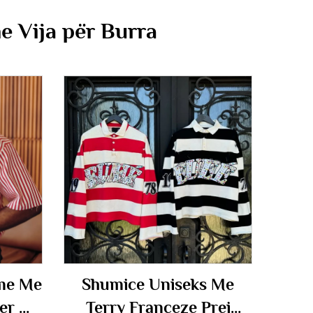
e Vija për Burra
hme Me
Shumice Uniseks Me
ter Me
Terry Franceze Prej