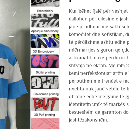
Kur bëhet fjalë për veshjet
dallohen për cilësinë e jas
janë prodhuar me saktësi të
komoditet dhe sofistikim, du
të përditshme ashtu edhe p
ndërmarrjes siguron që çdo
artizanatit, duke përdorur 
shtypja në ekran. Me mbi 2
kemi perfeksionuar artin e k
përputhen me trendet e mo
nxehta nuk janë vetëm të bë
ofrojnë edhe një gamë të g
identitetin unik të markës 
besueshëm që garanton do
jashtëzakonshëm.