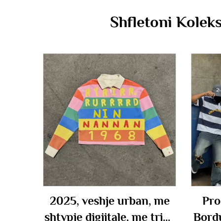
Shfletoni Kolek
2025, veshje urban, me
Pro
shtypje digjitale, me trika
Bord