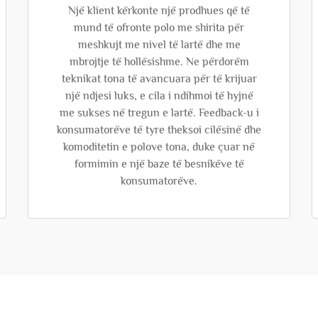
Një klient kërkonte një prodhues që të
mund të ofronte polo me shirita për
meshkujt me nivel të lartë dhe me
mbrojtje të hollësishme. Ne përdorëm
teknikat tona të avancuara për të krijuar
një ndjesi luks, e cila i ndihmoi të hyjnë
me sukses në tregun e lartë. Feedback-u i
konsumatorëve të tyre theksoi cilësinë dhe
komoditetin e polove tona, duke çuar në
formimin e një baze të besnikëve të
konsumatorëve.