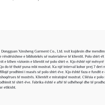
icë të Shkurtër, me
Mankicë të Shkurtë
ëllima, me Motive
Rripëza, Me Zip, P
ash, Polo me T-kamë
T-kamë për Mesh
për Meshkuj
j, Dongguan Xinsheng Garment Co., Ltd. nxit kujdesin dhe mendimin
ë e rëndësishme e bibliotekës së materialeve të klientit. Polo shirt-ë
jnit e kthen vizionin e klientit në polo shirt-e. Kjo është një mënyrë
r. Kjo do të thotë puna mbi mostrat. Ka një interval kohor prej 7 der
fillojë prodhimi i masës së polo shirt-ëve. Kjo është faza e fundit e d
i shoqërues të mostrës. Klientët e miratojnë mostrat. Cilësia e polo s
odhimit të shirt-ëve. Fabrika është e aftë të udhëheqë dhe të prodh
r etikisht.