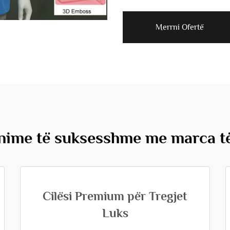
Merrni Ofertë
nime të suksesshme me marca t
Cilësi Premium për Tregjet
Luks