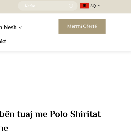
SQ
Merrni Ofertë
h Nesh
akt
bën tuaj me Polo Shiritat
ne