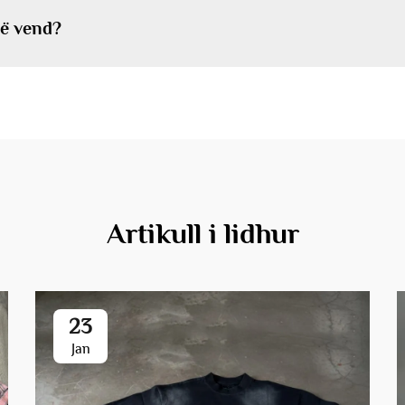
 në vend?
Artikull i lidhur
23
Jan