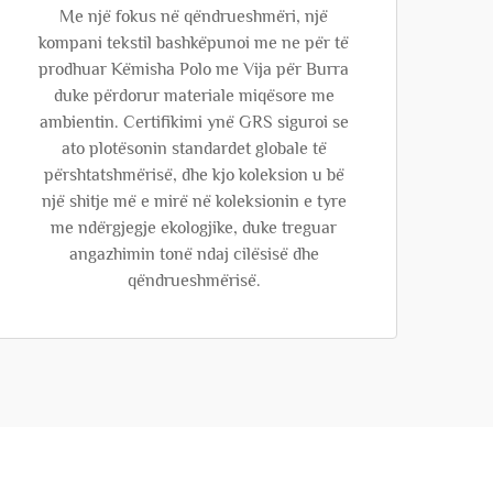
Me një fokus në qëndrueshmëri, një
kompani tekstil bashkëpunoi me ne për të
prodhuar Këmisha Polo me Vija për Burra
duke përdorur materiale miqësore me
ambientin. Certifikimi ynë GRS siguroi se
ato plotësonin standardet globale të
përshtatshmërisë, dhe kjo koleksion u bë
një shitje më e mirë në koleksionin e tyre
me ndërgjegje ekologjike, duke treguar
angazhimin tonë ndaj cilësisë dhe
qëndrueshmërisë.