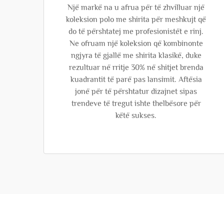
Një markë na u afrua për të zhvilluar një
koleksion polo me shirita për meshkujt që
do të përshtatej me profesionistët e rinj.
Ne ofruam një koleksion që kombinonte
ngjyra të gjallë me shirita klasikë, duke
rezultuar në rritje 30% në shitjet brenda
kuadrantit të parë pas lansimit. Aftësia
jonë për të përshtatur dizajnet sipas
trendeve të tregut ishte thelbësore për
këtë sukses.