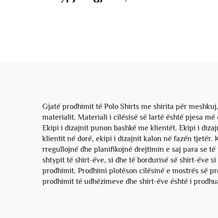
me krah të gjatë, me
Mank
friza, me formë katrore,
Kok
me polo, nga pambuku,
Rrip
për burra
Gjatë prodhimit të Polo Shirts me shirita për meshku
materialit. Materiali i cilësisë së lartë është pjesa m
Ekipi i dizajnit punon bashkë me klientët. Ekipi i diza
klientit në dorë, ekipi i dizajnit kalon në fazën tjetë
rregullojnë dhe planifikojnë drejtimin e saj para se të 
shtypit të shirt-ëve, si dhe të bordurisë së shirt-ëve s
prodhimit. Prodhimi plotëson cilësinë e mostrës së pr
prodhimit të udhëzimeve dhe shirt-ëve është i prodhua