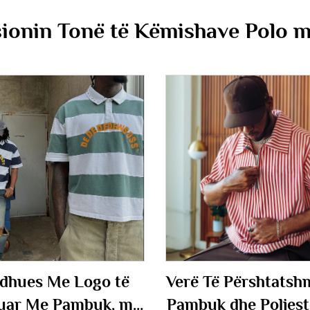
sionin Tonë të Këmishave Polo m
dhues Me Logo të
Verë Të Përshtats
uar Me Pambuk, me
Pambuk dhe Polies