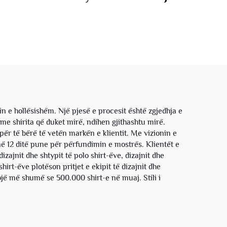
r, Me
Pambuku, Me Striku
olo me
Diamanti, Me Mankicë të
kuj
Gjatë, Me Formë të
Shkurtër, Polo me T-
kamë për Meshkuj
 e hollësishëm. Një pjesë e procesit është zgjedhja e
t me shirita që duket mirë, ndihen gjithashtu mirë.
 për të bërë të vetën markën e klientit. Me vizionin e
i në 12 ditë pune për përfundimin e mostrës. Klientët e
izajnit dhe shtypit të polo shirt-ëve, dizajnit dhe
hirt-ëve plotëson pritjet e ekipit të dizajnit dhe
ojë më shumë se 500.000 shirt-e në muaj. Stili i