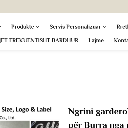
e
Produkte
Servis Personalizuar
Rret
MET FREKUENTISHT BARDHUR
Lajme
Kont
Ngrini gardero
për Burra nga 