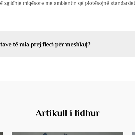
ë zgjidhje miqësore me ambientin që plotësojnë standardet 
tave të mia prej fleci për meshkuj?
Artikull i lidhur