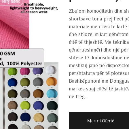
Zbuloni komoditetin dhe sh
shortsave tona prej fleci 
materiale me cilësi të lartë
dhe stilozë, si kur qëndroni
ditë të thjeshtë. Me teknik
qëndrueshmëri dhe një përs
shtesë të domosdoshme në g
meshkuj janë në dispozicion
përshtatura për të plotësua
Bashkëpunoni me Dongguan 
markës suaj cilësi të jash
në treg.
Merrni Ofertë