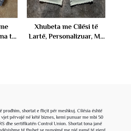
 me
Xhubeta me Cilësi të
na të
Lartë, Personalizuar, Me
etar
Terry Franceze Prej
buku
Pambuku, Me Gjatësi deri
, me
në Gjinu, Me Larje Stone
 dhe
Acid, Me Copukime, Me
sisë,
Xhubeta të Mëdha, Me
li
Stil Të Çuditshëm, Jogger
Sweat Shorts për
prodhim, shortat e fliçit për meshkuj. Cilësia është
Meshkuj
0 vjet përvojë në këtë biznes, kemi punuar me mbi 50
RS dhe sertifikatën Control Union. Shortat tona janë
ëndësishme të thuhet se punojmë me një gamë të gjerë