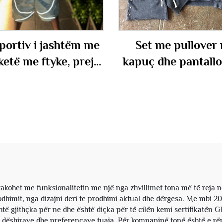
portiv i jashtëm me
Set me pullover
ketë me ftyke, prej
kapuç dhe pantallo
estri, rezistent ndaj
shkurtër, me gju
 me efekt reflektues,
francez prej pam
niloni, me shurë dhe
me peshë të rëndë
allona të shkurtër,
larje guri vintage
për meshkuj
acidike, sipas poro
me shitje së pal
kohet me funksionalitetin me një nga zhvillimet tona më të reja në 
odhimit, nga dizajni deri te prodhimi aktual dhe dërgesa. Me mbi 2
ë gjithçka për ne dhe është diçka për të cilën kemi sertifikatën G
as dëshirave dhe preferencave tuaja. Për kompaninë tonë është e r