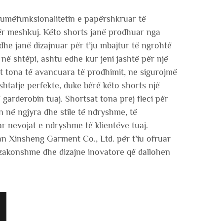
umëfunksionalitetin e papërshkruar të
për meshkuj. Këto shorts janë prodhuar nga
 dhe janë dizajnuar për t’ju mbajtur të ngrohtë
 në shtëpi, ashtu edhe kur jeni jashtë për një
at tona të avancuara të prodhimit, ne sigurojmë
htatje perfekte, duke bërë këto shorts një
arderobin tuaj. Shortsat tona prej fleci për
 në ngjyra dhe stile të ndryshme, të
r nevojat e ndryshme të klientëve tuaj.
Xinsheng Garment Co., Ltd. për t’iu ofruar
tëzakonshme dhe dizajne inovatore që dallohen