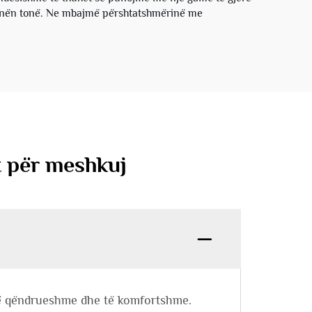
ë punën tonë. Ne mbajmë përshtatshmërinë me
it për meshkuj
a, të qëndrueshme dhe të komfortshme.