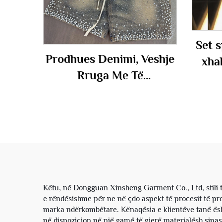
Set s
Prodhues Denimi, Veshje
xha
Rruga Me Të
poli
Përshtatshme, Me Larje
ujit,
Vintage, Jorts Jeans për
prej 
Meshkuj me Diamante
pant
Artificiale, Shorts Denimi
Këtu, në Dongguan Xinsheng Garment Co., Ltd, stili ta
e rëndësishme për ne në çdo aspekt të procesit të pr
marka ndërkombëtare. Kënaqësia e klientëve tanë ësht
në dispozicion në një gamë të gjerë materjalësh sip