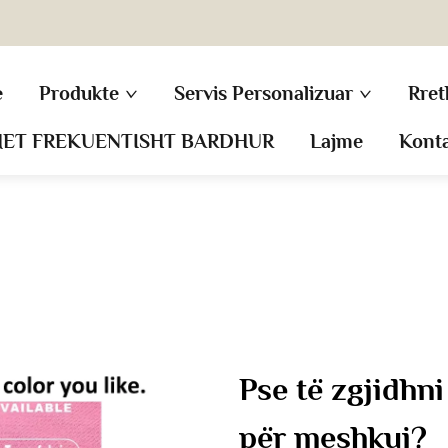
e
Produkte
Servis Personalizuar
Rret
MET FREKUENTISHT BARDHUR
Lajme
Kont
Pse të zgjidhni
për meshkuj?