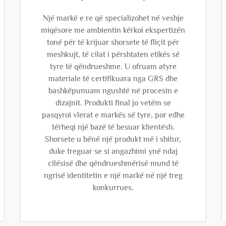
Një markë e re që specializohet në veshje
miqësore me ambientin kërkoi ekspertizën
tonë për të krijuar shorsete të fliçit për
meshkujt, të cilat i përshtaten etikës së
tyre të qëndrueshme. U ofruam atyre
materiale të certifikuara nga GRS dhe
bashkëpunuam ngushtë në procesin e
dizajnit. Produkti final jo vetëm se
pasqyroi vlerat e markës së tyre, por edhe
tërheqi një bazë të besuar klientësh.
Shorsete u bënë një produkt më i shitur,
duke treguar se si angazhimi ynë ndaj
cilësisë dhe qëndrueshmërisë mund të
ngrisë identitetin e një markë në një treg
konkurrues.