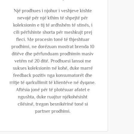
Një prodhues i njohur i veshjeve kishte
nevojë për një kthim të shpejtë për
koleksionin e tij të ardhshëm të stinës, i
cili përfshinte shorta për meshkujt prej
fleci. Me procesin tonë të thjeshtuar
prodhimi, ne dorëzuan mostrat brenda 10
ditëve dhe përfunduam prodhimin masiv
vetëm në 20 ditë. Prodhuesi lansoi me
sukses koleksionin në kohë, duke marrë
feedback pozitiv nga konsumatorët dhe
rritje të qarkullimit të klientëve në dyqane.
Aftësia jonë për të plotësuar afatet e
ngushta, duke ruajtur njëkohësisht
cilësinë, tregon besnikërinë tonë si
partner prodhimi.