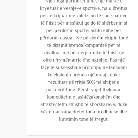
Njëri nga partnerët tanë, një markë e
kryesuar e veshjeve sportive, na u drejtua
për të krijuar një koleksion të shorshareve
të fliisit për meshkuj që do të shërbenin si
për përdorim sportiv ashtu edhe për
përdorim casual. Ne përdorëm ekipin tonë
të dizajnit brenda kompanisë për të
zhvilluar një përzierje unike të fliisit që
ofron frymëmarrje dhe ngrohje. Pas një
faze të suksesshme prototipi, ne lansuam
koleksionin brenda një muaji, duke
rezultuar në rritje 30% në shitjet e
partnerit tonë. Përshtypjet theksuan
komoditetin e jashtëzakonshëm dhe
atraktivitetin stilistik të shorshareve, duke
vërtetuar kapacitetet tona prodhuese dhe
kuptimin tonë të tregut.