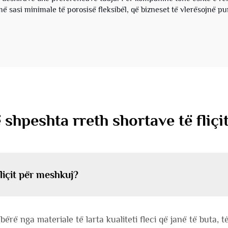
jmë sasi minimale të porosisë fleksibël, që bizneset të vlerësojn
 shpeshta rreth shortave të fliç
liçit për meshkuj?
 bërë nga materiale të larta kualiteti fleci që janë të but