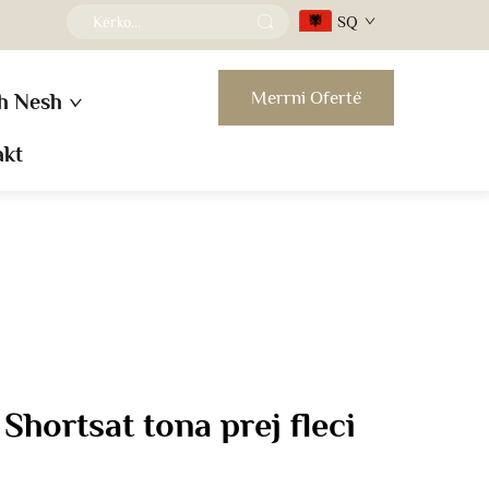
SQ
Merrni Ofertë
h Nesh
akt
 Shortsat tona prej fleci