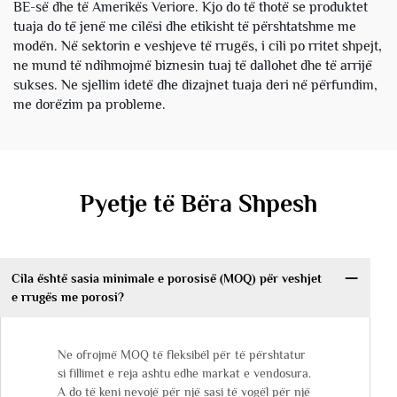
BE-së dhe të Amerikës Veriore. Kjo do të thotë se produktet
tuaja do të jenë me cilësi dhe etikisht të përshtatshme me
modën. Në sektorin e veshjeve të rrugës, i cili po rritet shpejt,
ne mund të ndihmojmë biznesin tuaj të dallohet dhe të arrijë
sukses. Ne sjellim idetë dhe dizajnet tuaja deri në përfundim,
me dorëzim pa probleme.
Pyetje të Bëra Shpesh
Cila është sasia minimale e porosisë (MOQ) për veshjet
e rrugës me porosi?
Ne ofrojmë MOQ të fleksibël për të përshtatur
si fillimet e reja ashtu edhe markat e vendosura.
A do të keni nevojë për një sasi të vogël për një