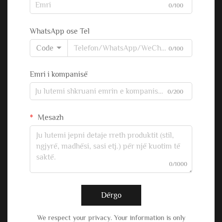
0/100
WhatsApp ose Tel
Code
0/100
Emri i kompanisë
0/200
Mesazh
0/1000
Dërgo
We respect your privacy. Your information is only