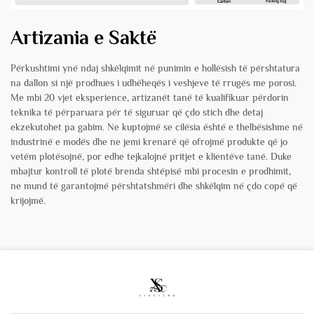
Artizania e Saktë
Përkushtimi ynë ndaj shkëlqimit në punimin e hollësish të përshtatura
na dallon si një prodhues i udhëheqës i veshjeve të rrugës me porosi.
Me mbi 20 vjet eksperience, artizanët tanë të kualifikuar përdorin
teknika të përparuara për të siguruar që çdo stich dhe detaj
ekzekutohet pa gabim. Ne kuptojmë se cilësia është e thelbësishme në
industrinë e modës dhe ne jemi krenarë që ofrojmë produkte që jo
vetëm plotësojnë, por edhe tejkalojnë pritjet e klientëve tanë. Duke
mbajtur kontroll të plotë brenda shtëpisë mbi procesin e prodhimit,
ne mund të garantojmë përshtatshmëri dhe shkëlqim në çdo copë që
krijojmë.