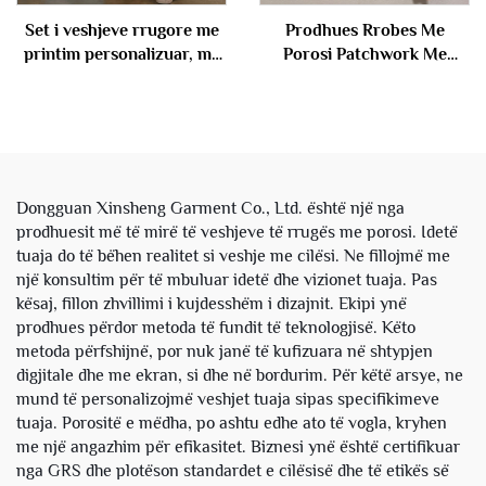
Set i veshjeve rrugore me
Prodhues Rrobes Me
printim personalizuar, me
Porosi Patchwork Me
peshë të rëndë, të lirshme,
Bordure Stone Wash Acid
me larje acidike, me ftyke,
Wash Me Guri Per Jakne
pantallona me kapuç dhe
Pullover per Burra
pullover, set për meshkuj
Dongguan Xinsheng Garment Co., Ltd. është një nga
prodhuesit më të mirë të veshjeve të rrugës me porosi. Idetë
tuaja do të bëhen realitet si veshje me cilësi. Ne fillojmë me
një konsultim për të mbuluar idetë dhe vizionet tuaja. Pas
kësaj, fillon zhvillimi i kujdesshëm i dizajnit. Ekipi ynë
prodhues përdor metoda të fundit të teknologjisë. Këto
metoda përfshijnë, por nuk janë të kufizuara në shtypjen
digjitale dhe me ekran, si dhe në bordurim. Për këtë arsye, ne
mund të personalizojmë veshjet tuaja sipas specifikimeve
tuaja. Porositë e mëdha, po ashtu edhe ato të vogla, kryhen
me një angazhim për efikasitet. Biznesi ynë është certifikuar
nga GRS dhe plotëson standardet e cilësisë dhe të etikës së