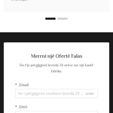
Merrni një Ofertë Falas
Do t'ju përgjigjemi brenda 24 orëve me një kuotë
fabrike.
Email
0/100
Emri