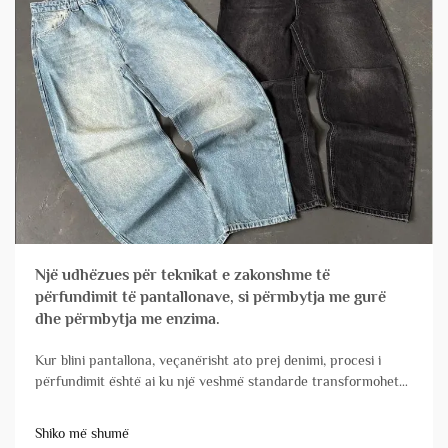
Një udhëzues për teknikat e zakonshme të
përfundimit të pantallonave, si përmbytja me gurë
dhe përmbytja me enzima.
Kur blini pantallona, veçanërisht ato prej denimi, procesi i
përfundimit është ai ku një veshmë standarde transformohet
në një produkt me karakter, komoditet dhe atraktivitet tregtar.
Për pronarët e markave dhe menaxherët e produkteve,
Shiko më shumë
kuptimi i këtyre teknikave është thelbësor&...