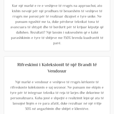
Kur një markë e re e veshjeve të rrugës na approachoi, ato
kishin nevojë për një prodhues të besueshëm të veshjeve të
rrugës me porosi për të realizuar dizajnet e tyre unike. Ne
punuam ngushtë me ta, duke përdorur teknikat tona të
avancuara të shtypit dhe të bordurit për të krijuar këputje që
dallohen. Rezultati? Një lansim i suksesshëm që e kaloi
parashikimin e tyre të shitjeve me 150% brenda kuadrantit të
parë.
Rifreskimi i Koleksionit të një Brandi të
Vendosur
Një markë e vendosur e veshjeve të rrugës kërkonte të
rifreskonte koleksionin e saj sezonor. Ne punuam me ekipin e
tyre për të integruar teknika të reja të larjes dhe dekorime të
personalizuara. Koha jonë e shpejtë e realizimit lejoi që ata të
lansojnë linjën e re para afatit, duke rezultuar në një rritje
30% në angazhimin dhe shitjet e klientëve.