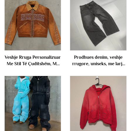
Veshje Rruga Personalizuar
Prodhues denim, veshje
Me Stil Të Çuditshëm, Me
rrugore, uniseks, me larje
Larje Vintage, Me
vintazh të zezë, me jeans të
Diamante, Jakë Zip-up Prej
lirë, me gjeguzina të gjerë
Denimi, Kanevas Flanelor
dhe të mëdhenj, pantolona
për Burra
denim për meshkuj