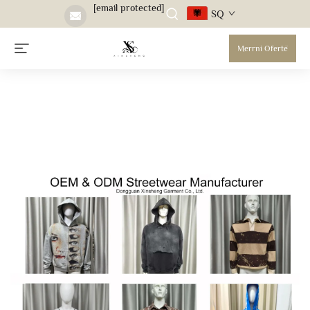
[email protected]
SQ
Merrni Ofertë