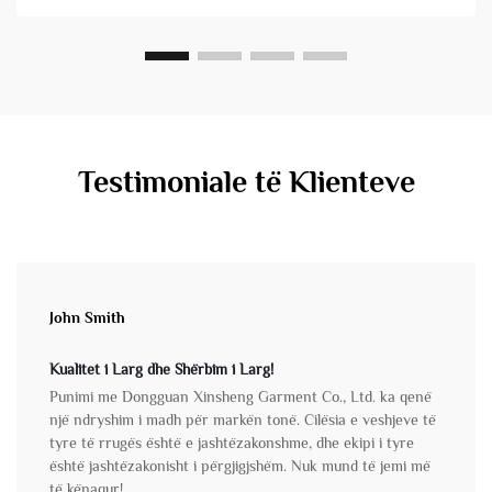
Testimoniale të Klienteve
John Smith
Kualitet i Larg dhe Shërbim i Larg!
Punimi me Dongguan Xinsheng Garment Co., Ltd. ka qenë
një ndryshim i madh për markën tonë. Cilësia e veshjeve të
tyre të rrugës është e jashtëzakonshme, dhe ekipi i tyre
është jashtëzakonisht i përgjigjshëm. Nuk mund të jemi më
të kënaqur!