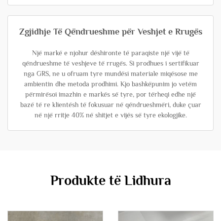
Zgjidhje Të Qëndrueshme për Veshjet e Rrugës
Një markë e njohur dëshironte të paraqiste një vijë të
qëndrueshme të veshjeve të rrugës. Si prodhues i sertifikuar
nga GRS, ne u ofruam tyre mundësi materiale miqësose me
ambientin dhe metoda prodhimi. Kjo bashkëpunim jo vetëm
përmirësoi imazhin e markës së tyre, por tërheqi edhe një
bazë të re klientësh të fokusuar në qëndrueshmëri, duke çuar
në një rritje 40% në shitjet e vijës së tyre ekologjike.
Produkte të Lidhura