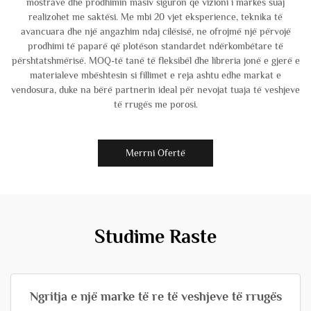
mostrave dhe prodhimin masiv siguron që vizioni i markës suaj
realizohet me saktësi. Me mbi 20 vjet eksperience, teknika të
avancuara dhe një angazhim ndaj cilësisë, ne ofrojmë një përvojë
prodhimi të paparë që plotëson standardet ndërkombëtare të
përshtatshmërisë. MOQ-të tanë të fleksibël dhe libreria jonë e gjerë e
materialeve mbështesin si fillimet e reja ashtu edhe markat e
vendosura, duke na bërë partnerin ideal për nevojat tuaja të veshjeve
të rrugës me porosi.
Merrni Ofertë
Studime Raste
Ngritja e një marke të re të veshjeve të rrugës