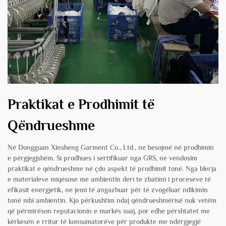
Praktikat e Prodhimit të
Qëndrueshme
Në Dongguan Xinsheng Garment Co., Ltd., ne besojmë në prodhimin
e përgjegjshëm. Si prodhues i sertifikuar nga GRS, ne vendosim
praktikat e qëndrueshme në çdo aspekt të prodhimit tonë. Nga blerja
e materialeve miqësose me ambientin deri te zbatimi i proceseve të
efikasit energjetik, ne jemi të angazhuar për të zvogëluar ndikimin
tonë mbi ambientin. Kjo përkushtim ndaj qëndrueshmërisë nuk vetëm
që përmirëson reputacionin e markës suaj, por edhe përshtatet me
kërkesën e rritur të konsumatorëve për produkte me ndërgjegjë