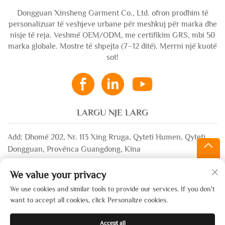
Dongguan Xinsheng Garment Co., Ltd. ofron prodhim të
personalizuar të veshjeve urbane për meshkuj për marka dhe
nisje të reja. Veshmë OEM/ODM, me certifikim GRS, mbi 50
marka globale. Mostre të shpejta (7–12 ditë). Merrni një kuotë
sot!
LARGU NJE LARG
Add: Dhomë 202, Nr. 113 Xing Rruga, Qyteti Humen, Qyteti
Dongguan, Provënca Guangdong, Kina
Email:
[email protected]
We value your privacy
WhatsApp:
+86-13532483058
We use cookies and similar tools to provide our services. If you don't
want to accept all cookies, click Personalize cookies.
Të drejtat e rezervuara © 2025 nga Dongguan Xinsheng Garment
Accept all