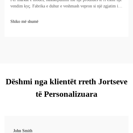
vendim kyç. Fabrika e duhur e veshmash vepron si një zgjatim i
vërtetë i ekipit tuaj, duke transformuar besnikisht dizajnet në
produkte me cilësi të lartë që arrijnë në kohë. Në anën tjetër, ...
Shiko më shumë
Dëshmi nga klientët rreth Jortseve
të Personalizuara
John Smith