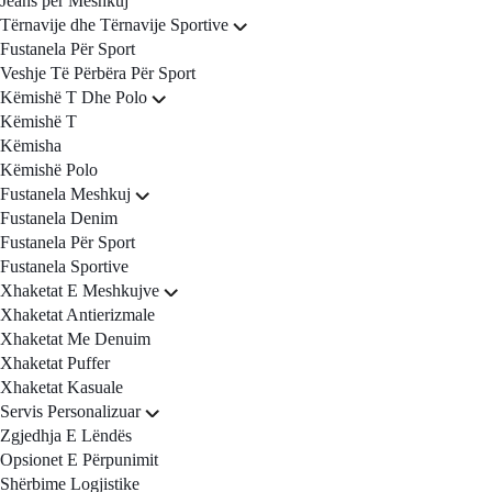
Jeans për Meshkuj
Tërnavije dhe Tërnavije Sportive
Fustanela Për Sport
Veshje Të Përbëra Për Sport
Këmishë T Dhe Polo
Këmishë T
Këmisha
Këmishë Polo
Fustanela Meshkuj
Fustanela Denim
Fustanela Për Sport
Fustanela Sportive
Xhaketat E Meshkujve
Xhaketat Antierizmale
Xhaketat Me Denuim
Xhaketat Puffer
Xhaketat Kasuale
Servis Personalizuar
Zgjedhja E Lëndës
Opsionet E Përpunimit
Shërbime Logjistike