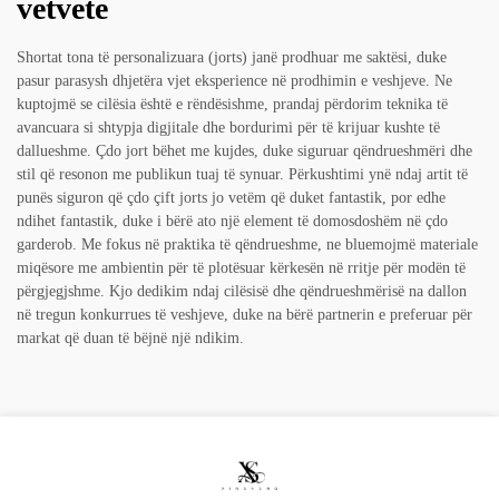
vetvete
Shortat tona të personalizuara (jorts) janë prodhuar me saktësi, duke
pasur parasysh dhjetëra vjet eksperience në prodhimin e veshjeve. Ne
kuptojmë se cilësia është e rëndësishme, prandaj përdorim teknika të
avancuara si shtypja digjitale dhe bordurimi për të krijuar kushte të
dallueshme. Çdo jort bëhet me kujdes, duke siguruar qëndrueshmëri dhe
stil që resonon me publikun tuaj të synuar. Përkushtimi ynë ndaj artit të
punës siguron që çdo çift jorts jo vetëm që duket fantastik, por edhe
ndihet fantastik, duke i bërë ato një element të domosdoshëm në çdo
garderob. Me fokus në praktika të qëndrueshme, ne bluemojmë materiale
miqësore me ambientin për të plotësuar kërkesën në rritje për modën të
përgjegjshme. Kjo dedikim ndaj cilësisë dhe qëndrueshmërisë na dallon
në tregun konkurrues të veshjeve, duke na bërë partnerin e preferuar për
markat që duan të bëjnë një ndikim.