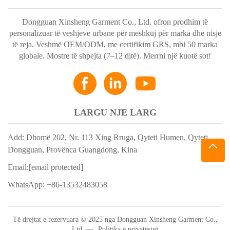
Dongguan Xinsheng Garment Co., Ltd. ofron prodhim të
personalizuar të veshjeve urbane për meshkuj për marka dhe nisje
të reja. Veshmë OEM/ODM, me certifikim GRS, mbi 50 marka
globale. Mostre të shpejta (7–12 ditë). Merrni një kuotë sot!
LARGU NJE LARG
Add: Dhomë 202, Nr. 113 Xing Rruga, Qyteti Humen, Qyteti
Dongguan, Provënca Guangdong, Kina
Email:
[email protected]
WhatsApp:
+86-13532483058
Të drejtat e rezervuara © 2025 nga Dongguan Xinsheng Garment Co.,
Ltd. —
Politika e privatësisë