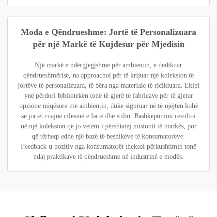
Moda e Qëndrueshme: Jortë të Personalizuara
për një Markë të Kujdesur për Mjedisin
Një markë e ndërgjegjshme për ambientin, e dedikuar
qëndrueshmërisë, na approachoi për të krijuar një koleksion të
jortëve të personalizuara, të bëra nga materiale të ricikluara. Ekipi
ynë përdori bibliotekën tonë të gjerë të fabricave për të gjetur
opzione miqësore me ambientin, duke siguruar në të njëjtën kohë
se jortët ruajnë cilësinë e lartë dhe stilin. Bashkëpunimi rezultoi
në një koleksion që jo vetëm i përshtatej misionit të markës, por
që tërheqi edhe një bazë të besnikëve të konsumatorëve.
Feedback-u pozitiv nga konsumatorët theksoi përkushtimin tonë
ndaj praktikave të qëndrueshme në industrinë e modës.