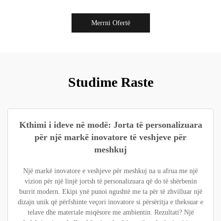
Merrni Ofertë
Studime Raste
Kthimi i ideve në modë: Jorta të personalizuara
për një markë inovatore të veshjeve për
meshkuj
Një markë inovatore e veshjeve për meshkuj na u afrua me një
vizion për një linjë jortsh të personalizuara që do të shërbenin
burrit modern. Ekipi ynë punoi ngushtë me ta për të zhvilluar një
dizajn unik që përfshinte veçori inovatore si përsëritja e theksuar e
telave dhe materiale miqësore me ambientin. Rezultati? Një