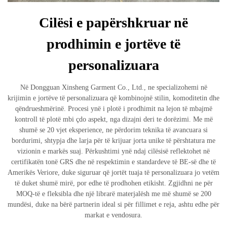
Cilësi e papërshkruar në
prodhimin e jortëve të
personalizuara
Në Dongguan Xinsheng Garment Co., Ltd., ne specializohemi në
krijimin e jortëve të personalizuara që kombinojnë stilin, komoditetin dhe
qëndrueshmërinë. Procesi ynë i plotë i prodhimit na lejon të mbajmë
kontroll të plotë mbi çdo aspekt, nga dizajni deri te dorëzimi. Me më
shumë se 20 vjet eksperience, ne përdorim teknika të avancuara si
bordurimi, shtypja dhe larja për të krijuar jorta unike të përshtatura me
vizionin e markës suaj. Përkushtimi ynë ndaj cilësisë reflektohet në
certifikatën tonë GRS dhe në respektimin e standardeve të BE-së dhe të
Amerikës Veriore, duke siguruar që jortët tuaja të personalizuara jo vetëm
të duket shumë mirë, por edhe të prodhohen etikisht. Zgjidhni ne për
MOQ-të e fleksibla dhe një librarë materjalësh me më shumë se 200
mundësi, duke na bërë partnerin ideal si për fillimet e reja, ashtu edhe për
markat e vendosura.