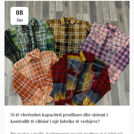
08
Jan
Si të vlerësohet kapaciteti prodhues dhe sistemi i
kontrollit të cilësisë i një fabrike të veshjeve?
Për markat e modës, bashkëpunimi me një prodhues të ri është një