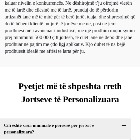
kaluar nivelin e konkurrencës. Ne dëshirojmë t’ju ofrojmë vlerën
më të lartë dhe cilësinë më të lartë, prandaj do të përdorim
artizanët tanë më të mirë për të bërë jortët tuaja, dhe shpresojmë që
do të bëheni klientë mujorë të jortëve me ne, pasi ne jemi
prodhuesi më i avancuar i industrisë, me një prodhim mujor synim
prej minimumi 500 000 çift jortësh, të cilët janë në depo dhe janë
prodhuar në pajtim me çdo ligj aplikativ. Kjo duhet të na bëjë
prodhuesit idealë me aftësi të larta për ju.
Pyetjet më të shpeshta rreth
Jortseve të Personalizuara
Cili është sasia minimale e porosisë për jortset e
personalizuara?