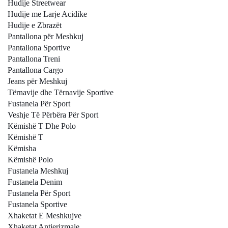
Hudije Streetwear
Hudije me Larje Acidike
Hudije e Zbrazët
Pantallona për Meshkuj
Pantallona Sportive
Pantallona Treni
Pantallona Cargo
Jeans për Meshkuj
Tërnavije dhe Tërnavije Sportive
Fustanela Për Sport
Veshje Të Përbëra Për Sport
Këmishë T Dhe Polo
Këmishë T
Këmisha
Këmishë Polo
Fustanela Meshkuj
Fustanela Denim
Fustanela Për Sport
Fustanela Sportive
Xhaketat E Meshkujve
Xhaketat Antierizmale