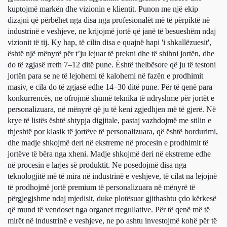
kuptojmë markën dhe vizionin e klientit. Punon me një ekip
dizajni që përbëhet nga disa nga profesionalët më të përpiktë në
industrinë e veshjeve, ne krijojmë jortë që janë të besueshëm ndaj
vizionit të tij. Ky hap, të cilin disa e quajnë hapi 'i shkallëzuesit',
është një mënyrë për t’ju lejuar të prekni dhe të shihni jortën, dhe
do të zgjasë rreth 7–12 ditë pune. Është thelbësore që ju të testoni
jortën para se ne të lejohemi të kalohemi në fazën e prodhimit
masiv, e cila do të zgjasë edhe 14–30 ditë pune. Për të qenë para
konkurrencës, ne ofrojmë shumë teknika të ndryshme për jortët e
personalizuara, në mënyrë që ju të keni zgjedhjen më të gjerë. Në
krye të listës është shtypja digjitale, pastaj vazhdojmë me stilin e
thjeshtë por klasik të jortëve të personalizuara, që është bordurimi,
dhe madje shkojmë deri në ekstreme në procesin e prodhimit të
jortëve të bëra nga xheni. Madje shkojmë deri në ekstreme edhe
në procesin e larjes së produktit. Ne posedojmë disa nga
teknologjitë më të mira në industrinë e veshjeve, të cilat na lejojnë
të prodhojmë jortë premium të personalizuara në mënyrë të
përgjegjshme ndaj mjedisit, duke plotësuar gjithashtu çdo kërkesë
që mund të vendoset nga organet rregullative. Për të qenë më të
mirët në industrinë e veshjeve, ne po ashtu investojmë kohë për të