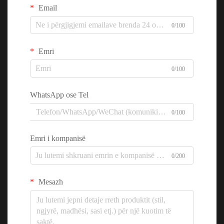
Email
0/100
Emri
0/100
WhatsApp ose Tel
0/100
Emri i kompanisë
0/200
Mesazh