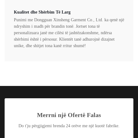
Kualitet dhe Shërbim Të Larg
Punimi me Dongguan Xinsheng Garment Co., Ltd. ka qenë një
ndryshim i madh për brandin tonë. Jortset tona të
personalizuara janë me cilësi të jashtëzakonshme, ndërsa
shërbimi është i përsosur. Klientët tanë adhurojnë dizajnet
unike, dhe shitjet tona kanë rritur shumë!
Merrni një Ofertë Falas
Do t'ju përgjigjemi brenda 24 orëve me një kuotë fabrike.