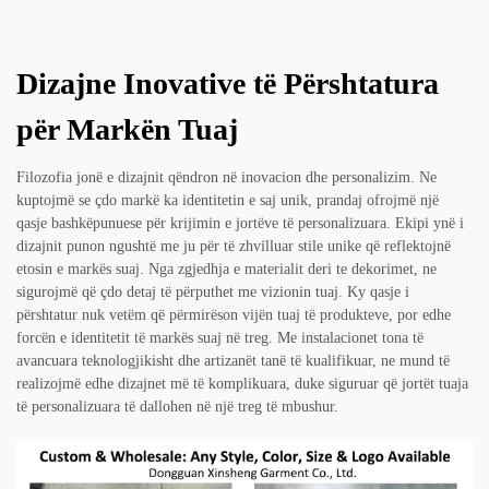
Dizajne Inovative të Përshtatura
për Markën Tuaj
Filozofia jonë e dizajnit qëndron në inovacion dhe personalizim. Ne
kuptojmë se çdo markë ka identitetin e saj unik, prandaj ofrojmë një
qasje bashkëpunuese për krijimin e jortëve të personalizuara. Ekipi ynë i
dizajnit punon ngushtë me ju për të zhvilluar stile unike që reflektojnë
etosin e markës suaj. Nga zgjedhja e materialit deri te dekorimet, ne
sigurojmë që çdo detaj të përputhet me vizionin tuaj. Ky qasje i
përshtatur nuk vetëm që përmirëson vijën tuaj të produkteve, por edhe
forcën e identitetit të markës suaj në treg. Me instalacionet tona të
avancuara teknologjikisht dhe artizanët tanë të kualifikuar, ne mund të
realizojmë edhe dizajnet më të komplikuara, duke siguruar që jortët tuaja
të personalizuara të dallohen në një treg të mbushur.