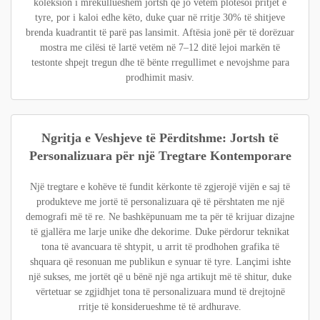
koleksion i mrekullueshëm jortsh që jo vetëm plotësoi pritjet e
tyre, por i kaloi edhe këto, duke çuar në rritje 30% të shitjeve
brenda kuadrantit të parë pas lansimit. Aftësia jonë për të dorëzuar
mostra me cilësi të lartë vetëm në 7–12 ditë lejoi markën të
testonte shpejt tregun dhe të bënte rregullimet e nevojshme para
prodhimit masiv.
Ngritja e Veshjeve të Përditshme: Jortsh të
Personalizuara për një Tregtare Kontemporare
Një tregtare e kohëve të fundit kërkonte të zgjerojë vijën e saj të
produkteve me jortë të personalizuara që të përshtaten me një
demografi më të re. Ne bashkëpunuam me ta për të krijuar dizajne
të gjallëra me larje unike dhe dekorime. Duke përdorur teknikat
tona të avancuara të shtypit, u arrit të prodhohen grafika të
shquara që resonuan me publikun e synuar të tyre. Lançimi ishte
një sukses, me jortët që u bënë një nga artikujt më të shitur, duke
vërtetuar se zgjidhjet tona të personalizuara mund të drejtojnë
rritje të konsiderueshme të të ardhurave.