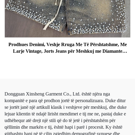
Prodhues Denimi, Veshje Rruga Me Të Përshtatshme, Me
Larje Vintage, Jorts Jeans për Meshkuj me Diamante
Artificiale, Shorts Denimi
Dongguan Xinsheng Garment Co., Ltd. është njëra nga
kompanitë e para që prodhon jortë të personalizuara. Duke ditur
se jortët janë një artikull klasik i veshjeve për meshkuj, dhe duke
lejuar klientin të ndajë lirisht mendimet e tij me ne, pastaj duke e
udhëhequr atë drejt një stili që do të jetë i përshtatshëm për
qëllimin dhe markën e tij, është hapi i parë i procesit. Ky është
gjithashtu hapi në të cilin zgjedhim demografinë synuese dhe