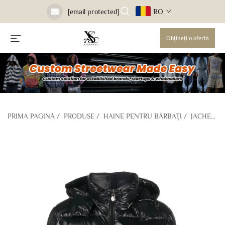
RO
[email protected]
Obțineți o ofertă
PRIMA PAGINĂ
/
PRODUSE
/
HAINE PENTRU BĂRBAȚI
/
JACHETE PUFFER