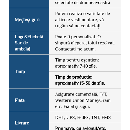
selectate de dumneavoastră
Putem realiza o varietate de
Meșteșuguri
articole vestimentare, vă
rugăm să ne contactați.
Logo&Etichetă
Poate fi personalizat. O
Sac de
singură alegere, totul rezolvat.
ambalaj
Contactați-ne acum.
Timp pentru eșantion:
aproximativ 7-10 zile.
Timp
Timp de producție:
aproximativ 15-30 de zile.
Asigurare comercială, T/T,
Plată
Western Union MoneyGram
etc. Fiabil și sigur.
DHL, UPS, FedEx, TNT, EMS
Livrare
Prin navă, cu avionul/etc.