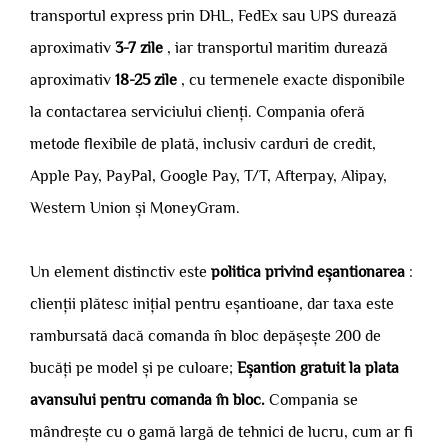
transportul express prin DHL, FedEx sau UPS durează
aproximativ
3-7 zile
, iar transportul maritim durează
aproximativ
18-25 zile
, cu termenele exacte disponibile
la contactarea serviciului clienți. Compania oferă
metode flexibile de plată, inclusiv carduri de credit,
Apple Pay, PayPal, Google Pay, T/T, Afterpay, Alipay,
Western Union și MoneyGram.
Un element distinctiv este
politica privind eșantionarea
:
clienții plătesc inițial pentru eșantioane, dar taxa este
rambursată dacă comanda în bloc depășește 200 de
bucăți pe model și pe culoare;
Eșantion gratuit la plata
avansului pentru comanda în bloc.
Compania se
mândrește cu o gamă largă de tehnici de lucru, cum ar fi