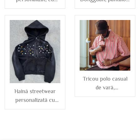
aplicații brodate,
impermeabili casual,
logo deteriorat,
din poliester,
spălare vintage, cu
windbreaker, pentru
strass, cămăși caro
exterior, fără
cu mânecă lungă și
imprimeuri, cu
blugi scurți din
posibilitate de
denim
broderie, din nailon,
pentru bărbați
Tricou polo casual
de vară,
Haină streetwear
personalizat, din
personalizată cu
bumbac și poliester,
broderie,
cu mâneci scurte,
heavyweight,
dungi, închidere cu
decolorat la soare,
fermoar, pentru
hanorac cu fermoar,