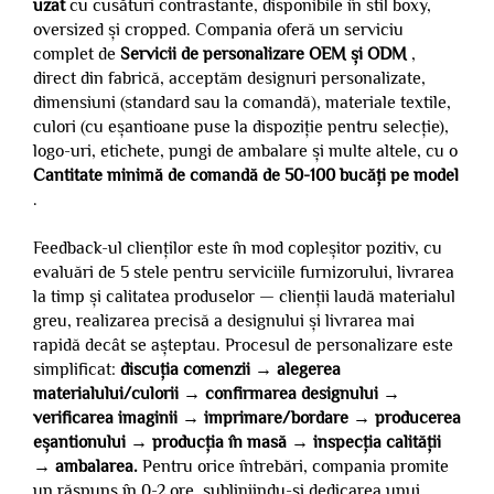
uzat
cu cusături contrastante, disponibile în stil boxy,
oversized și cropped. Compania oferă un serviciu
complet de
Servicii de personalizare OEM și ODM
,
direct din fabrică, acceptăm designuri personalizate,
dimensiuni (standard sau la comandă), materiale textile,
culori (cu eșantioane puse la dispoziție pentru selecție),
logo-uri, etichete, pungi de ambalare și multe altele, cu o
Cantitate minimă de comandă de 50-100 bucăți pe model
.
Feedback-ul clienților este în mod copleșitor pozitiv, cu
evaluări de 5 stele pentru serviciile furnizorului, livrarea
la timp și calitatea produselor — clienții laudă materialul
greu, realizarea precisă a designului și livrarea mai
rapidă decât se așteptau. Procesul de personalizare este
simplificat:
discuția comenzii → alegerea
materialului/culorii → confirmarea designului →
verificarea imaginii → imprimare/bordare → producerea
eșantionului → producția în masă → inspecția calității
→ ambalarea.
Pentru orice întrebări, compania promite
un răspuns în 0-2 ore, subliniindu-și dedicarea unui