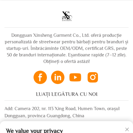
bărbați
cu efect de spălare
acid, cu strassuri,
model boxy, cropt,
distressed, pentru
Dongguan Xinsheng Garment Co., Ltd. oferă producție
bărbați
personalizată de streetwear pentru bărbați pentru branduri și
startup-uri. Îmbrăcăminte OEM/ODM, certificat GRS, peste
50 de branduri internaționale. Eșantioane rapide (7–12 zile).
Obțineți o ofertă astăzi!
LUAȚI LEGĂTURA CU NOI
Add: Camera 202, nr. 113 Xing Road, Humen Town, orașul
Dongguan, provinca Guangdong, China
Email:
[email protected]
We value your privacy