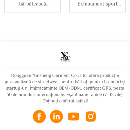
bărbătească
Echipament sport
personalizată, înaltă
personalizat
calitate, de iarnă,
impermeabil pentru
groasă, heavyweight,
bărbați, jachetă
din fleece, dublu
sport din nailon cu
strat, reversibilă, cu
fermoar, cu glugă,
fermoar, cu glugă
pentru activități în
din blană sintetică,
aer liber
unisex
Dongguan Xinsheng Garment Co., Ltd. oferă producție
personalizată de streetwear pentru bărbați pentru branduri și
startup-uri. Îmbrăcăminte OEM/ODM, certificat GRS, peste
50 de branduri internaționale. Eșantioane rapide (7–12 zile).
Obțineți o ofertă astăzi!