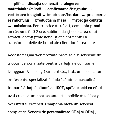
simplificat:
discuția comenzii → alegerea
materialului/culorii → confirmarea designului →
verificarea imaginii → imprimare/bordare → producerea
eșantionului → producția în masă → inspecția calității
→ ambalarea.
Pentru orice întrebări, compania promite
un răspuns în 0-2 ore, subliniindu-și dedicarea unui
serviciu clienți profesional și eficient pentru a
transforma ideile de brand ale clienților în realitate.
Această pagină web prezintă produsele și serviciile de
tricouri personalizate pentru bărbați ale companiei
Dongguan Xinsheng Garment Co., Ltd., un producător
profesionist specializat în îmbrăcăminte masculină
tricouri bărbați din bumbac 100%, spălate acid cu efect
uzat
cu cusături contrastante, disponibile în stil boxy,
oversized și cropped. Compania oferă un serviciu
complet de
Servicii de personalizare OEM și ODM
,