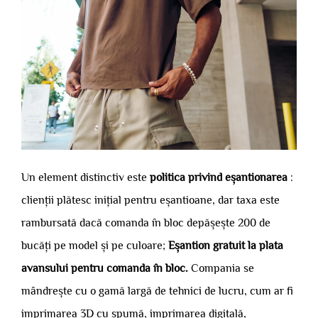
Un element distinctiv este
politica privind eșantionarea
:
clienții plătesc inițial pentru eșantioane, dar taxa este
rambursată dacă comanda în bloc depășește 200 de
bucăți pe model și pe culoare;
Eșantion gratuit la plata
avansului pentru comanda în bloc.
Compania se
mândrește cu o gamă largă de tehnici de lucru, cum ar fi
imprimarea 3D cu spumă, imprimarea digitală,