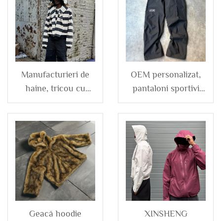
Manufacturieri de
OEM personalizat,
haine, tricou cu
pantaloni sportivi
glugă scurt, din
negri, largi, oversize,
bumbac 100%, dublu
cu fermoar, baza
strat, cu dungi pe
deschisă, din nailon
glugă, cu fermoar,
poliester, pentru
pentru bărbați,
bărbați
personalizabil cu
logo
Geacă hoodie
XINSHENG