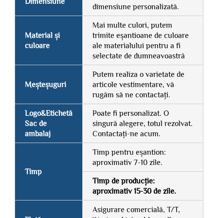
Dimensiune
dimensiune personalizată.
Mai multe culori, putem
Material și
trimite eșantioane de culoare
culoare
ale materialului pentru a fi
selectate de dumneavoastră
Putem realiza o varietate de
Meșteșuguri
articole vestimentare, vă
rugăm să ne contactați.
Logo&Etichetă
Poate fi personalizat. O
Sac de
singură alegere, totul rezolvat.
ambalaj
Contactați-ne acum.
Timp pentru eșantion:
aproximativ 7-10 zile.
Timp
Timp de producție:
aproximativ 15-30 de zile.
Asigurare comercială, T/T,