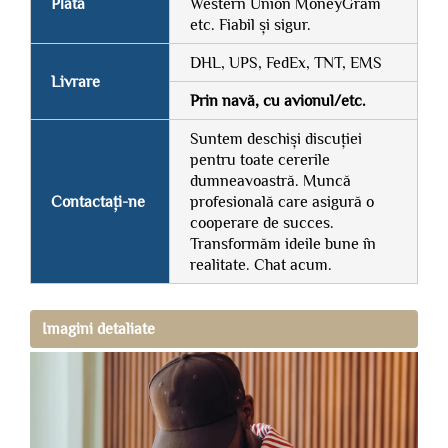
Plată
Western Union MoneyGram
etc. Fiabil și sigur.
DHL, UPS, FedEx, TNT, EMS
Livrare
Prin navă, cu avionul/etc.
Suntem deschiși discuției
pentru toate cererile
dumneavoastră. Muncă
Contactați-ne
profesională care asigură o
cooperare de succes.
Transformăm ideile bune în
realitate. Chat acum.
Imagini detaliate