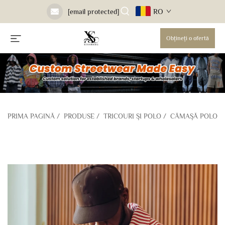
RO
[email protected]
Obțineți o ofertă
PRIMA PAGINĂ
/
PRODUSE
/
TRICOURI ȘI POLO
/
CĂMAȘĂ POLO