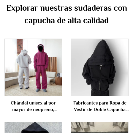
Explorar nuestras sudaderas con
capucha de alta calidad
Chándal unisex al por
Fabricantes para Ropa de
mayor de neopreno,
Vestir de Doble Capucha
sudadera con capucha lisa
con Lavado Ácido
y sin estampado, conjunto
Desgastada Sudaderas con
holgado y grande de
Cremallera para Hombres