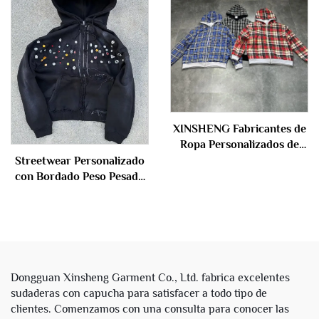
sudadera y pantalón
deportivo, chándales para
hombre
XINSHENG Fabricantes de
Ropa Personalizados de
Tela Francesa Algodón
Streetwear Personalizado
Doble Capa Cremallera
con Bordado Peso Pesado
Reversible a Cuadros
Sol Desvaído Sudadera con
Sudaderas Cortas y
Cremallera Lavado Ácido
Amplias con Capucha para
con Diamantes de
Hombres
Imitación Sudaderas
Cortas y Amplias
Desgastadas para Hombres
Dongguan Xinsheng Garment Co., Ltd. fabrica excelentes
sudaderas con capucha para satisfacer a todo tipo de
clientes. Comenzamos con una consulta para conocer las