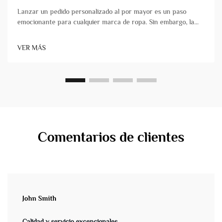
Lanzar un pedido personalizado al por mayor es un paso
emocionante para cualquier marca de ropa. Sin embargo, la
elección de su socio fabricante puede marcar la diferencia
entre un lanzamiento exitoso y una experiencia estresante
VER MÁS
plagada de retrasos y problemas de calidad. No todos&...
Comentarios de clientes
John Smith
Calidad y servicio excepcionales