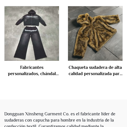
talla grande, 65 % algodón
streetwear para hombre,
y 35 % poliéster, esencial,
con bordado de parches,
corte corto de neopreno
camuflaje, sudadera con
para hombres
cremallera y pantalón, traje
de sudor
Fabricantes
Chaqueta sudadera de alta
personalizados, chándal
calidad personalizada para
con estampado completo,
invierno, unisex, para
lavado ácido, cremallera y
hombre, gruesa, de felpa
pedrería, sudadera y
pesada, doble capa,
pantalón, conjunto para
reversible, con cremallera
hombre
completa y capucha de
imitación de piel
Dongguan Xinsheng Garment Co. es el fabricante líder de
sudaderas con capucha para hombre en la industria de la
confección textil. Garantizamos calidad mediante la