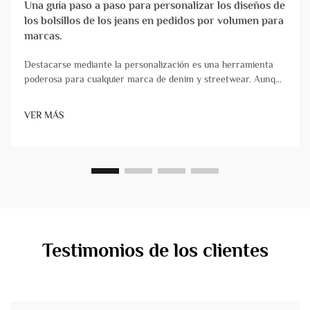
Una guía paso a paso para personalizar los diseños de
los bolsillos de los jeans en pedidos por volumen para
marcas.
Destacarse mediante la personalización es una herramienta
poderosa para cualquier marca de denim y streetwear. Aunque
los acabados y lavados acaparan mucha atención, incorporar
marcas en prendas de streetwear y denim mediante diseños
VER MÁS
únicos de bolsillos sigue siendo uno de los métodos más
impactantes, aunque menos...
Testimonios de los clientes