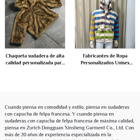
Diamantes de Imitación
sudadera y pantalón
Lavado Ácido Sudadera
deportivo, chándales para
con Cremallera y Capucha
hombre
Chaqueta sudadera de alta
Fabricantes de Ropa
calidad personalizada para
Personalizados Unisex
invierno, unisex, para
Sudaderas de Tela
hombre, gruesa, de felpa
Francesa de Algodón con
pesada, doble capa,
Paneles Doble Capucha
reversible, con cremallera
con Franjas y Cremallera
completa y capucha de
para Hombres
imitación de piel
Cuando piensa en comodidad y estilo, piensa en sudaderas
con capucha de felpa francesa. Y cuando piensa en
sudaderas con capucha de felpa francesa de máxima calidad,
piensa en Zurich Dongguan Xinsheng Garment Co., Ltd. Con
más de 20 años de experiencia especializada en la