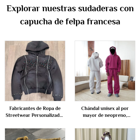
Explorar nuestras sudaderas con
capucha de felpa francesa
Fabricantes de Ropa de
Chándal unisex al por
Streetwear Personalizados
mayor de neopreno,
con Bordado Vintage
sudadera con capucha lisa
Lavado Ácido Tela
y sin estampado, conjunto
Francesa Desgastada con
holgado y grande de