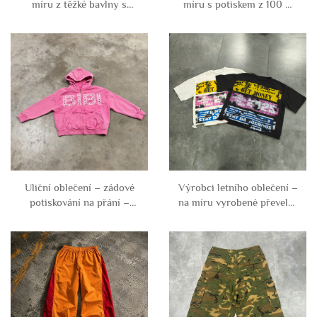
míru z těžké bavlny s
míru s potiskem z 100 %
potiskem, omyté, se
bavlny ve stylu vintage,
sníženými rameny, trhané,
poškozené, s efektem
poškozené, převelké a
kyselinového praní,
zkrácené pro muže
čtvercové a zkrácené pro
muže
Uliční oblečení – zádové
Výrobci letního oblečení –
potiskování na přání –
na míru vyrobené převelké
unisex svetr s kapuci z
krátké trička z bavlny
bavlny French Terry s
French Terry, čtvercově
ořezanými okraji,
střižená trička s
kamenem a kyselinou pro
poškozeným grafickým
stárnutí, s klenoty a
potiskem pro muže
seříznutý – mužská bunda
typu hoodie