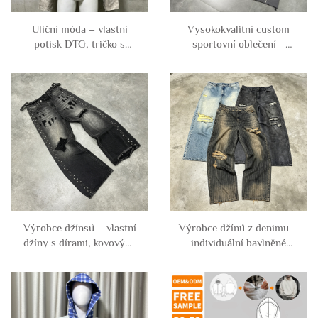
Uliční móda – vlastní
Vysokokvalitní custom
potisk DTG, tričko s
sportovní oblečení –
motivem ve stylu vintage,
venkovní větrovka z
kyselinově ošetřené,
nylonu a polyesteru s
přeplněné, přeplněné a
zipem, kapuci a kalhoty,
zkrácené, grafické tričko s
kompletní sportovní
dlouhými rukávy pro
souprava pro muže
muže
Výrobce džínsů – vlastní
Výrobce džínů z denimu –
džíny s dírami, kovovými
individuální bavlněné
kolíky, ve stylu vintage,
twillové kalhoty s
ošetřené, poškozené,
proužkovaným vzorem,
roztrhané, přeplněné,
poškozené a roztrhané,
široké a volné, s nízkým
převelké, volné, široké
středem pro muže
nohy, džíny pro muže,