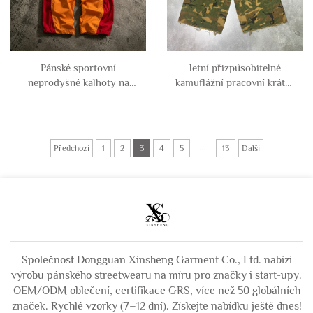
Pánské sportovní
letní přizpůsobitelné
neprodyšné kalhoty na
kamuflážní pracovní krátké
míru s patchworkovým a
kalhoty pro muže z
barevně rozděleným
bavlněného twillu se
designem, přehnaně velké,
stárnutím a poškozením
volné, široké, z polyesteru
na kolenou, 2026
...
Předchozí
1
2
3
4
5
13
Další
a nylonu
Společnost Dongguan Xinsheng Garment Co., Ltd. nabízí
výrobu pánského streetwearu na míru pro značky i start-upy.
OEM/ODM oblečení, certifikace GRS, více než 50 globálních
značek. Rychlé vzorky (7–12 dní). Získejte nabídku ještě dnes!