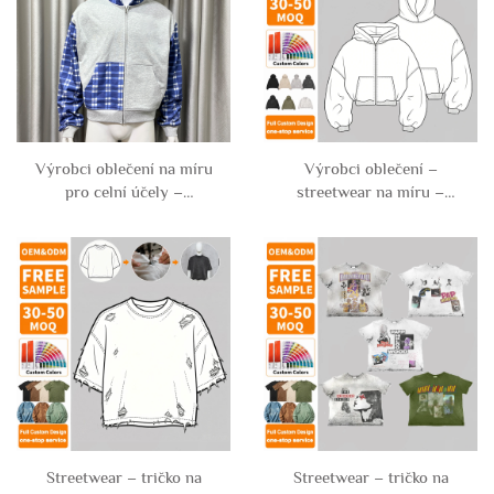
kalhoty
Výrobci oblečení na míru
Výrobci oblečení –
pro celní účely –
streetwear na míru –
streetwear s barevnými
těžká kapucinovka s
bloky a patchworkovým
zipem, převelká,
vzorem – těžká
jednobarevná, prázdná,
kapucinovka s zipem a
volná a čtvercová, krátká,
krátkým střihem pro muže
pro muže, 100 % bavlna
Streetwear – tričko na
Streetwear – tričko na