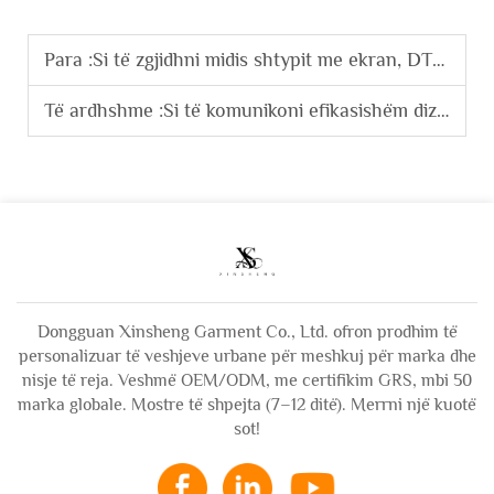
Para :
Si të zgjidhni midis shtypit me ekran, DTG dhe sublimacionit për grafikët e t-shertave?
Të ardhshme :
Si të komunikoni efikasishëm dizajnin e një hoodiet të personalizuar me prodhuesit?
Dongguan Xinsheng Garment Co., Ltd. ofron prodhim të
personalizuar të veshjeve urbane për meshkuj për marka dhe
nisje të reja. Veshmë OEM/ODM, me certifikim GRS, mbi 50
marka globale. Mostre të shpejta (7–12 ditë). Merrni një kuotë
sot!