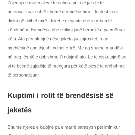
Zgjedhja e materialeve të duhura për një jaketë të
personalizuar është shumë e rëndësishme. Ju dëshironi
diçka që ndihet mirë, duket e elegante dhe ju mban të
këndshëm. Brendësia dhe izolimi janë heronjtë e paemëruar
këtu. Ata përcaktojnë nëse jaketa juaj ajrositet, ruan
nxehtësinë apo thjesht ndihet e lirë. Me aq shumë mundësi
në treg, është e dobishme t’i ndajmë ato. Le të diskutojmë se
si të bëjmë zgjedhje të mençura për këtë pjesë të ardhshme
të personalizuar.
Kuptimi i rolit të brendësisë së
jaketës
Shumë njerëz e kalojnë pa e marrë parasysh përlimin kur