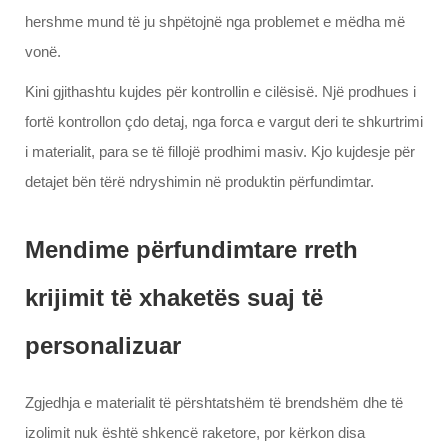
hershme mund të ju shpëtojnë nga problemet e mëdha më
vonë.
Kini gjithashtu kujdes për kontrollin e cilësisë. Një prodhues i
fortë kontrollon çdo detaj, nga forca e vargut deri te shkurtrimi
i materialit, para se të fillojë prodhimi masiv. Kjo kujdesje për
detajet bën tërë ndryshimin në produktin përfundimtar.
Mendime përfundimtare rreth
krijimit të xhaketës suaj të
personalizuar
Zgjedhja e materialit të përshtatshëm të brendshëm dhe të
izolimit nuk është shkencë raketore, por kërkon disa