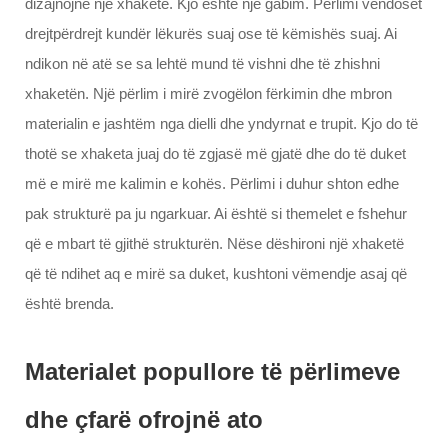
dizajnojnë një xhaketë. Kjo është një gabim. Përlimi vëndoset
drejtpërdrejt kundër lëkurës suaj ose të këmishës suaj. Ai
ndikon në atë se sa lehtë mund të vishni dhe të zhishni
xhaketën. Një përlim i mirë zvogëlon fërkimin dhe mbron
materialin e jashtëm nga dielli dhe yndyrnat e trupit. Kjo do të
thotë se xhaketa juaj do të zgjasë më gjatë dhe do të duket
më e mirë me kalimin e kohës. Përlimi i duhur shton edhe
pak strukturë pa ju ngarkuar. Ai është si themelet e fshehur
që e mbart të gjithë strukturën. Nëse dëshironi një xhaketë
që të ndihet aq e mirë sa duket, kushtoni vëmendje asaj që
është brenda.
Materialet popullore të përlimeve
dhe çfarë ofrojnë ato