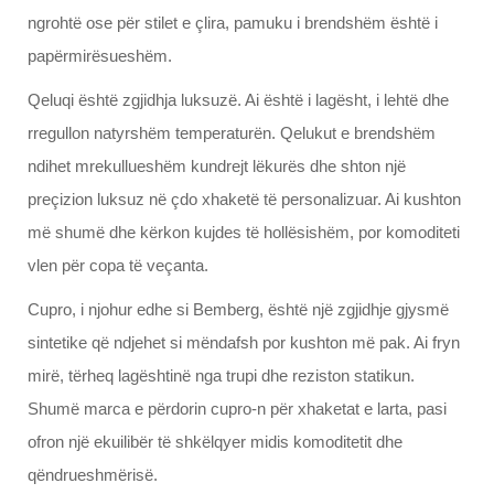
ngrohtë ose për stilet e çlira, pamuku i brendshëm është i
papërmirësueshëm.
Qeluqi është zgjidhja luksuzë. Ai është i lagësht, i lehtë dhe
rregullon natyrshëm temperaturën. Qelukut e brendshëm
ndihet mrekullueshëm kundrejt lëkurës dhe shton një
preçizion luksuz në çdo xhaketë të personalizuar. Ai kushton
më shumë dhe kërkon kujdes të hollësishëm, por komoditeti
vlen për copa të veçanta.
Cupro, i njohur edhe si Bemberg, është një zgjidhje gjysmë
sintetike që ndjehet si mëndafsh por kushton më pak. Ai fryn
mirë, tërheq lagështinë nga trupi dhe reziston statikun.
Shumë marca e përdorin cupro-n për xhaketat e larta, pasi
ofron një ekuilibër të shkëlqyer midis komoditetit dhe
qëndrueshmërisë.