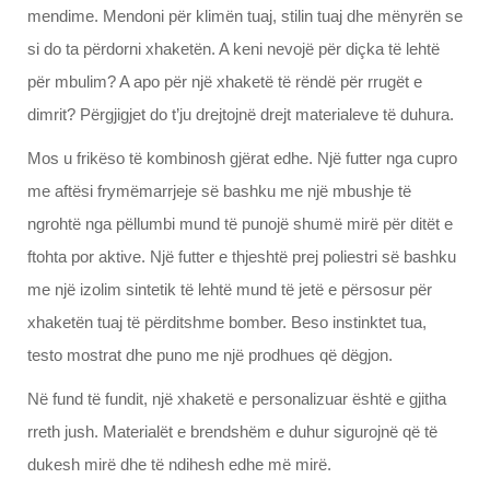
mendime. Mendoni për klimën tuaj, stilin tuaj dhe mënyrën se
si do ta përdorni xhaketën. A keni nevojë për diçka të lehtë
për mbulim? A apo për një xhaketë të rëndë për rrugët e
dimrit? Përgjigjet do t’ju drejtojnë drejt materialeve të duhura.
Mos u frikëso të kombinosh gjërat edhe. Një futter nga cupro
me aftësi frymëmarrjeje së bashku me një mbushje të
ngrohtë nga pëllumbi mund të punojë shumë mirë për ditët e
ftohta por aktive. Një futter e thjeshtë prej poliestri së bashku
me një izolim sintetik të lehtë mund të jetë e përsosur për
xhaketën tuaj të përditshme bomber. Beso instinktet tua,
testo mostrat dhe puno me një prodhues që dëgjon.
Në fund të fundit, një xhaketë e personalizuar është e gjitha
rreth jush. Materialët e brendshëm e duhur sigurojnë që të
dukesh mirë dhe të ndihesh edhe më mirë.