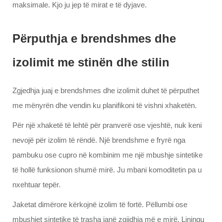
maksimale. Kjo ju jep të mirat e të dyjave.
Përputhja e brendshmes dhe
izolimit me stinën dhe stilin
Zgjedhja juaj e brendshmes dhe izolimit duhet të përputhet
me mënyrën dhe vendin ku planifikoni të vishni xhaketën.
Për një xhaketë të lehtë për pranverë ose vjeshtë, nuk keni
nevojë për izolim të rëndë. Një brendshme e fryrë nga
pambuku ose cupro në kombinim me një mbushje sintetike
të hollë funksionon shumë mirë. Ju mbani komoditetin pa u
nxehtuar tepër.
Jaketat dimërore kërkojnë izolim të fortë. Pëllumbi ose
mbushjet sintetike të trasha janë zgjidhja më e mirë. Liningu