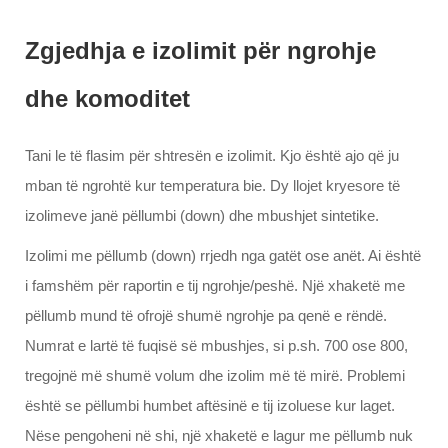
Zgjedhja e izolimit për ngrohje
dhe komoditet
Tani le të flasim për shtresën e izolimit. Kjo është ajo që ju
mban të ngrohtë kur temperatura bie. Dy llojet kryesore të
izolimeve janë pëllumbi (down) dhe mbushjet sintetike.
Izolimi me pëllumb (down) rrjedh nga gatët ose anët. Ai është
i famshëm për raportin e tij ngrohje/peshë. Një xhaketë me
pëllumb mund të ofrojë shumë ngrohje pa qenë e rëndë.
Numrat e lartë të fuqisë së mbushjes, si p.sh. 700 ose 800,
tregojnë më shumë volum dhe izolim më të mirë. Problemi
është se pëllumbi humbet aftësinë e tij izoluese kur laget.
Nëse pengoheni në shi, një xhaketë e lagur me pëllumb nuk