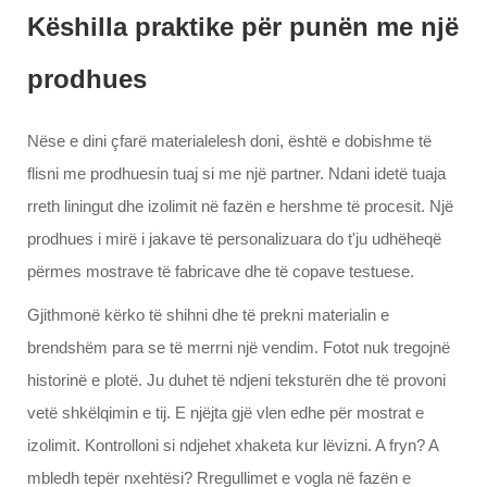
Këshilla praktike për punën me një
prodhues
Nëse e dini çfarë materialelesh doni, është e dobishme të
flisni me prodhuesin tuaj si me një partner. Ndani idetë tuaja
rreth liningut dhe izolimit në fazën e hershme të procesit. Një
prodhues i mirë i jakave të personalizuara do t'ju udhëheqë
përmes mostrave të fabricave dhe të copave testuese.
Gjithmonë kërko të shihni dhe të prekni materialin e
brendshëm para se të merrni një vendim. Fotot nuk tregojnë
historinë e plotë. Ju duhet të ndjeni teksturën dhe të provoni
vetë shkëlqimin e tij. E njëjta gjë vlen edhe për mostrat e
izolimit. Kontrolloni si ndjehet xhaketa kur lëvizni. A fryn? A
mbledh tepër nxehtësi? Rregullimet e vogla në fazën e