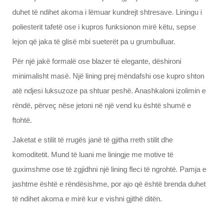
duhet të ndihet akoma i lëmuar kundrejt shtresave. Liningu i
poliesterit tafetë ose i kupros funksionon mirë këtu, sepse
lejon që jaka të glisë mbi sueterët pa u grumbulluar.
Për një jakë formalë ose blazer të elegante, dëshironi
minimalisht masë. Një lining prej mëndafshi ose kupro shton
atë ndjesi luksuzoze pa shtuar peshë. Anashkaloni izolimin e
rëndë, përveç nëse jetoni në një vend ku është shumë e
ftohtë.
Jaketat e stilit të rrugës janë të gjitha rreth stilit dhe
komoditetit. Mund të luani me liningje me motive të
guximshme ose të zgjidhni një lining fleci të ngrohtë. Pamja e
jashtme është e rëndësishme, por ajo që është brenda duhet
të ndihet akoma e mirë kur e vishni gjithë ditën.