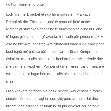
do t’ju mbajë të ngrohtë.
Izolimi sintetik përbëhet nga fibra poliesteri. Markat si
PrimaLoft dhe Thinsulate janë të parat në këtë fushë.
Materialët sintetikë vazhdojnë të funksionojnë edhe kur janë
të lagur, gjë që është një avantazh i madh për përdorim aktiv
ose në klima të lagështa. Ata gjithashtu thahen më shpejt dhe
kushtojnë më pak se pëllumba e lartë cilësie. Kompromisi
është se materialët sintetikë zakonisht janë më të rëndë dhe
më pak të shtypshëm. Por për shumë njerëz, performanca e
tyre në motin e lagur bën materialët sintetikë zgjidhjen më të
mirë.
Disa xhaketa përdorin një qasje hibride. Ato vendosin izolim
sintetik në zonat që laghen ose shtypen, si shpatullat dhe
krahët, dhe përdorin pëllumb në trupin kryesor për ngrohje