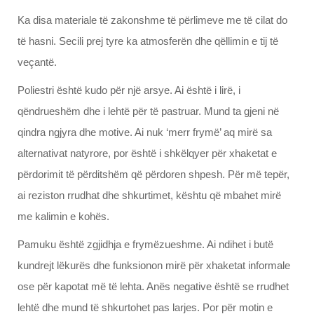
Ka disa materiale të zakonshme të përlimeve me të cilat do
të hasni. Secili prej tyre ka atmosferën dhe qëllimin e tij të
veçantë.
Poliestri është kudo për një arsye. Ai është i lirë, i
qëndrueshëm dhe i lehtë për të pastruar. Mund ta gjeni në
qindra ngjyra dhe motive. Ai nuk ‘merr frymë’ aq mirë sa
alternativat natyrore, por është i shkëlqyer për xhaketat e
përdorimit të përditshëm që përdoren shpesh. Për më tepër,
ai reziston rrudhat dhe shkurtimet, kështu që mbahet mirë
me kalimin e kohës.
Pamuku është zgjidhja e frymëzueshme. Ai ndihet i butë
kundrejt lëkurës dhe funksionon mirë për xhaketat informale
ose për kapotat më të lehta. Anës negative është se rrudhet
lehtë dhe mund të shkurtohet pas larjes. Por për motin e