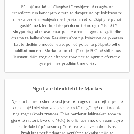
Për një markë udhëheqëse të veshjeve të rrugës, ne
transformuam konceptin e tyre të dizajnit në një koleksion të
mrekullueshëm veshjesh me frymëzim retro. Ekipi ynë punoi
ngushtë me klientin, duke përdorur teknologjinë tonë të
shtypit digjital të avancuar për të arritur ngjyra të gjallë dhe
dizajne të hollësishme. Rezultati ishte një koleksion që jo vetëm
kapte thelbin e modës retro, por që po ashtu pëlqente edhe
publikut modern. Marka raportoi një rritje 30% në shitje pas
lansimit, duke treguar aftësinë tonë për të ngritur ofertat e
tyre përmes prodhimit me cilësi.
Ngritja e Identitetit të Markës
Një startup në fushën e veshjeve të rrugës na u drejtua për të
krijuar një koleksion veshjesh retro të rrugës që do t'i ndante
nga tregu i konkurrencës. Duke përdorur bibliotekën tonë të
gjerë të materialeve dhe MOQ-të e lishueshme, u ofruam atyre
materiale të përsosura për të realizuar vizionin e tyre.
Produktet përfundimtare përfshinë teknika unike të