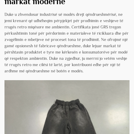
markat moderne
Duke u zhvendosur industrisë së modës drejt qëndrueshmërisë, ne
jemi krenarë që udhëheqim përpjekjet për prodhimin e veshjeve të
rrugës retro miqësore me ambientin. Certifikata jonë GRS tregon
përkushtimin tonë për përdorimin e materialeve të ricikluara dhe për
zvogëlimin e mbetjeve në proceset tona të prodhimit. Ne ofrojmë një
gamë opsionesh të fabricave qëndrueshme, duke lejuar markat të
përshtasin produktet e tyre me kërkesën e konsumatorëve për modë
që respekton ambientin. Duke na zgjedhur, ju merrni jo vetëm veshje
të rrugës retro me cilësi të lartë, por kontribuoni edhe për një të
ardhme më qëndrueshme në botën e modës.