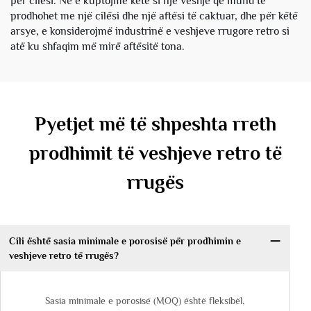
për cilësi. Ne e kuptojmë këtë si një veshje që mund të
prodhohet me një cilësi dhe një aftësi të caktuar, dhe për këtë
arsye, e konsiderojmë industrinë e veshjeve rrugore retro si
atë ku shfaqim më mirë aftësitë tona.
Pyetjet më të shpeshta rreth
prodhimit të veshjeve retro të
rrugës
Cili është sasia minimale e porosisë për prodhimin e
veshjeve retro të rrugës?
Sasia minimale e porosisë (MOQ) është fleksibël,