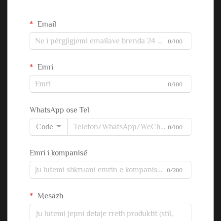
Email
0/100
Emri
0/100
WhatsApp ose Tel
Code
0/100
Emri i kompanisë
0/200
Mesazh