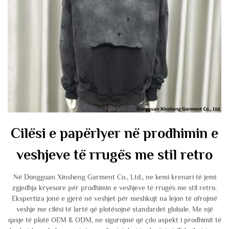
Cilësi e papërlyer në prodhimin e
veshjeve të rrugës me stil retro
Në Dongguan Xinsheng Garment Co., Ltd., ne kemi krenari të jemi
zgjedhja kryesore për prodhimin e veshjeve të rrugës me stil retro.
Ekspertiza jonë e gjerë në veshjet për meshkujt na lejon të ofrojmë
veshje me cilësi të lartë që plotësojnë standardet globale. Me një
qasje të plotë OEM & ODM, ne sigurojmë që çdo aspekt i prodhimit të