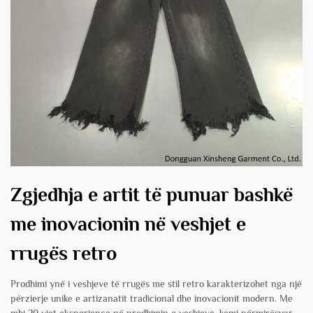
Zgjedhja e artit të punuar bashkë
me inovacionin në veshjet e
rrugës retro
Prodhimi ynë i veshjeve të rrugës me stil retro karakterizohet nga një
përzierje unike e artizanatit tradicional dhe inovacionit modern. Me
mbi 20 vjet eksperience në prodhimin e veshjeve, kemi përmirësuar