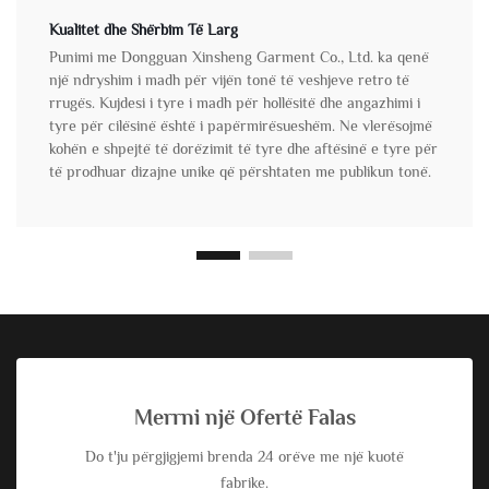
Kualitet dhe Shërbim Të Larg
Punimi me Dongguan Xinsheng Garment Co., Ltd. ka qenë
një ndryshim i madh për vijën tonë të veshjeve retro të
rrugës. Kujdesi i tyre i madh për hollësitë dhe angazhimi i
tyre për cilësinë është i papërmirësueshëm. Ne vlerësojmë
kohën e shpejtë të dorëzimit të tyre dhe aftësinë e tyre për
të prodhuar dizajne unike që përshtaten me publikun tonë.
Merrni një Ofertë Falas
Do t'ju përgjigjemi brenda 24 orëve me një kuotë
fabrike.