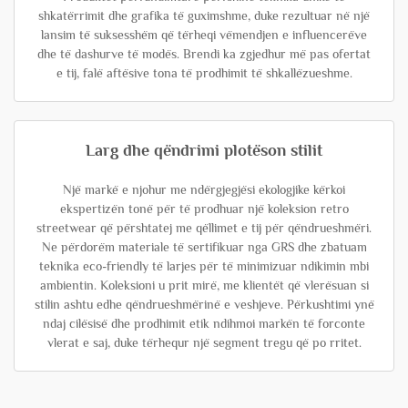
shkatërrimit dhe grafika të guximshme, duke rezultuar në një
lansim të suksesshëm që tërheqi vëmendjen e influencerëve
dhe të dashurve të modës. Brendi ka zgjedhur më pas ofertat
e tij, falë aftësive tona të prodhimit të shkallëzueshme.
Larg dhe qëndrimi plotëson stilit
Një markë e njohur me ndërgjegjësi ekologjike kërkoi
ekspertizën tonë për të prodhuar një koleksion retro
streetwear që përshtatej me qëllimet e tij për qëndrueshmëri.
Ne përdorëm materiale të sertifikuar nga GRS dhe zbatuam
teknika eco-friendly të larjes për të minimizuar ndikimin mbi
ambientin. Koleksioni u prit mirë, me klientët që vlerësuan si
stilin ashtu edhe qëndrueshmërinë e veshjeve. Përkushtimi ynë
ndaj cilësisë dhe prodhimit etik ndihmoi markën të forconte
vlerat e saj, duke tërhequr një segment tregu që po rritet.