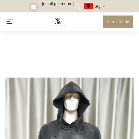
[email protected]
SQ
Merrni Ofertë