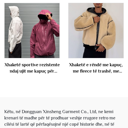
Pëlhurë Patches
Largesha Gjuazë Rënjë
Windbreaker nga Pambuk
Pantallona për Burra
Poliester Nilon Veshje
Sportive me Jakë me Cipë
dhe Shorte Set
Xhaketë sportive rezistente
Xhaketë e rëndë me kapuç,
ndaj ujit me kapuç për
me fleece të trashë, me
meshkuj, me fermoar, me
cipë të kthyeshme, me
nilon, windbreaker, nga
lëkurë artificiale dhe
XINSHENG, e
sherpa, personalizuar nga
personalizuar
prodhuesi për meshkuj për
dimër
Këtu, në Dongguan Xinsheng Garment Co., Ltd, ne kemi
krenari të madhe për të prodhuar veshje rrugore retro me
cilësi të lartë që përfaqësojnë një copë historie dhe, në të