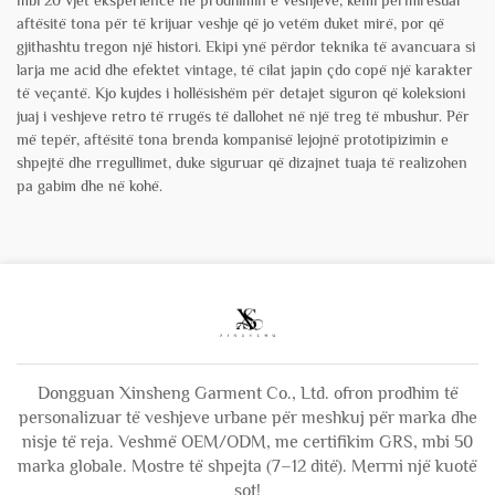
aftësitë tona për të krijuar veshje që jo vetëm duket mirë, por që
gjithashtu tregon një histori. Ekipi ynë përdor teknika të avancuara si
larja me acid dhe efektet vintage, të cilat japin çdo copë një karakter
të veçantë. Kjo kujdes i hollësishëm për detajet siguron që koleksioni
juaj i veshjeve retro të rrugës të dallohet në një treg të mbushur. Për
më tepër, aftësitë tona brenda kompanisë lejojnë prototipizimin e
shpejtë dhe rregullimet, duke siguruar që dizajnet tuaja të realizohen
pa gabim dhe në kohë.
Dongguan Xinsheng Garment Co., Ltd. ofron prodhim të
personalizuar të veshjeve urbane për meshkuj për marka dhe
nisje të reja. Veshmë OEM/ODM, me certifikim GRS, mbi 50
marka globale. Mostre të shpejta (7–12 ditë). Merrni një kuotë
sot!