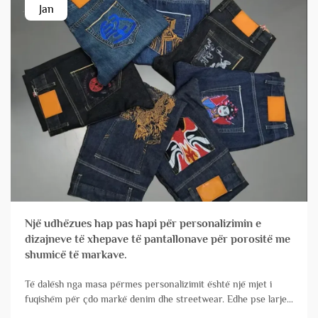
Jan
Një udhëzues hap pas hapi për personalizimin e
dizajneve të xhepave të pantallonave për porositë me
shumicë të markave.
Të dalësh nga masa përmes personalizimit është një mjet i
fuqishëm për çdo markë denim dhe streetwear. Edhe pse larjet
dhe përfundimet tërheqin shumë vëmendje, degu e markës së