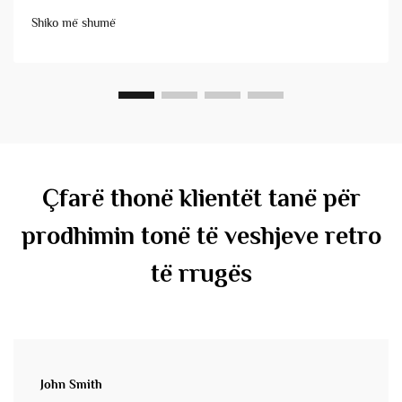
veshjeve streetwear dhe denim me dizajne unike të xhepave
Shiko më shumë
është ende njëra nga më të ndikueshmet, por edhe më...
Çfarë thonë klientët tanë për
prodhimin tonë të veshjeve retro
të rrugës
John Smith