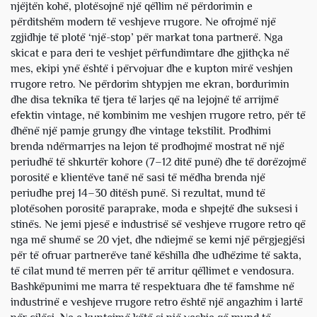
njëjtën kohë, plotësojnë një qëllim në përdorimin e
përditshëm modern të veshjeve rrugore. Ne ofrojmë një
zgjidhje të plotë ‘një-stop’ për markat tona partnerë. Nga
skicat e para deri te veshjet përfundimtare dhe gjithçka në
mes, ekipi ynë është i përvojuar dhe e kupton mirë veshjen
rrugore retro. Ne përdorim shtypjen me ekran, bordurimin
dhe disa teknika të tjera të larjes që na lejojnë të arrijmë
efektin vintage, në kombinim me veshjen rrugore retro, për të
dhënë një pamje grungy dhe vintage tekstilit. Prodhimi
brenda ndërmarrjes na lejon të prodhojmë mostrat në një
periudhë të shkurtër kohore (7–12 ditë punë) dhe të dorëzojmë
porositë e klientëve tanë në sasi të mëdha brenda një
periudhe prej 14–30 ditësh punë. Si rezultat, mund të
plotësohen porositë paraprake, moda e shpejtë dhe suksesi i
stinës. Ne jemi pjesë e industrisë së veshjeve rrugore retro që
nga më shumë se 20 vjet, dhe ndiejmë se kemi një përgjegjësi
për të ofruar partnerëve tanë këshilla dhe udhëzime të sakta,
të cilat mund të merren për të arritur qëllimet e vendosura.
Bashkëpunimi me marra të respektuara dhe të famshme në
industrinë e veshjeve rrugore retro është një angazhim i lartë