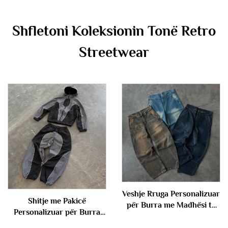
Shfletoni Koleksionin Tonë Retro
Streetwear
Veshje Rruga Personalizuar
Shitje me Pakicë
për Burra me Madhësi të
Personalizuar për Burra
Madhe me Larje Vintage
me Blloqe Ngjyrash me
me Këmbë të Gjera të