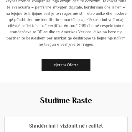
kryhet brenda kompanisë, nga dizajni deri te dorëzimi. Teknikat tona
të avancuara – përfshirë shtypjen digjitale, bordurimin dhe larjen –
na lejojnë të krijojmë veshje të rrugës me stil retro unike dhe modere
që përshtaten me identitetin e markës suaj. Përkushtimi ynë ndaj
cilësisë reflektohet në certifikatën tonë GRS dhe në respektimin e
standardeve të BE-së dhe të Amerikës Veriore, duke na bërë një
partner të besueshëm për markat që dëshirojnë të bëjnë një ndikim
në tregun e veshjeve të rrugës.
Merrni Ofertë
Studime Raste
Shndërrimi i vizionit në realitet