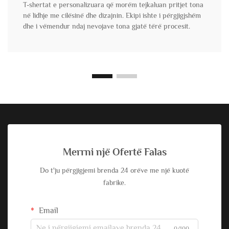
T-shertat e personalizuara që morëm tejkaluan pritjet tona
në lidhje me cilësinë dhe dizajnin. Ekipi ishte i përgjigjshëm
dhe i vëmendur ndaj nevojave tona gjatë tërë procesit.
Merrni një Ofertë Falas
Do t'ju përgjigjemi brenda 24 orëve me një kuotë
fabrike.
Email
0/100