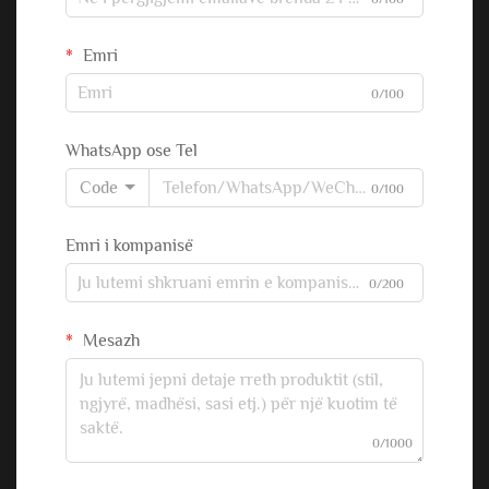
Emri
0/100
WhatsApp ose Tel
Code
0/100
Emri i kompanisë
0/200
Mesazh
0/1000