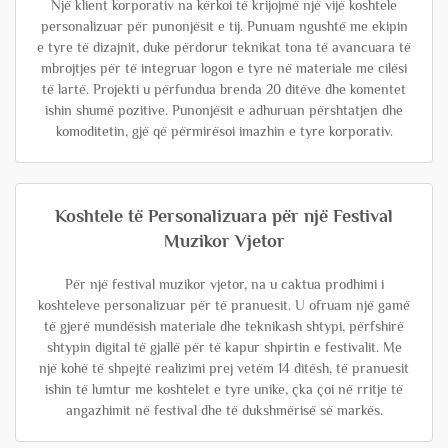
Një klient korporativ na kërkoi të krijojmë një vijë koshtele
personalizuar për punonjësit e tij. Punuam ngushtë me ekipin
e tyre të dizajnit, duke përdorur teknikat tona të avancuara të
mbrojtjes për të integruar logon e tyre në materiale me cilësi
të lartë. Projekti u përfundua brenda 20 ditëve dhe komentet
ishin shumë pozitive. Punonjësit e adhuruan përshtatjen dhe
komoditetin, gjë që përmirësoi imazhin e tyre korporativ.
Koshtele të Personalizuara për një Festival
Muzikor Vjetor
Për një festival muzikor vjetor, na u caktua prodhimi i
koshteleve personalizuar për të pranuesit. U ofruam një gamë
të gjerë mundësish materiale dhe teknikash shtypi, përfshirë
shtypin digital të gjallë për të kapur shpirtin e festivalit. Me
një kohë të shpejtë realizimi prej vetëm 14 ditësh, të pranuesit
ishin të lumtur me koshtelet e tyre unike, çka çoi në rritje të
angazhimit në festival dhe të dukshmërisë së markës.