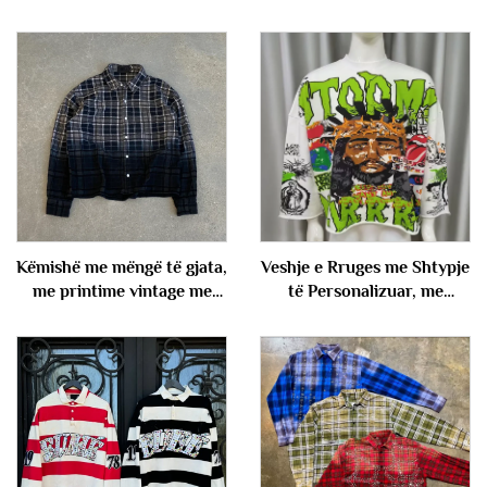
Këmishë me mëngë të gjata,
Veshje e Rruges me Shtypje
me printime vintage me
të Personalizuar, me
katrorë, me butona, prej
Madhësi të Madhe, me
pambuku dhe poliestri,
Këmisha nga Lënda
casual, sipas porosisë, për
Franceze Terry, me Gjuca
meshkuj
të Gjysmë të Gjata, me
Këmishë të Kryqëzuar, me
Krah të Ulët, me Print
Grafik për Meshkuj