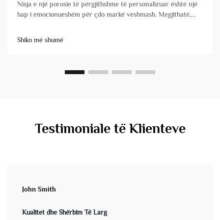
Nisja e një porosie të përgjithshme të personalizuar është një
hap i emocionueshëm për çdo markë veshmash. Megjithatë,
zgjedhja e partnerit tuaj prodhues mund të jetë ndryshimi midis
një lansimi të suksesshëm dhe një përvoje të stresuar, e cila
Shiko më shumë
shpesh shoqërohet me vonime dhe probleme cilësie. Jo të
gjitha&...
Testimoniale të Klienteve
John Smith
Kualitet dhe Shërbim Të Larg