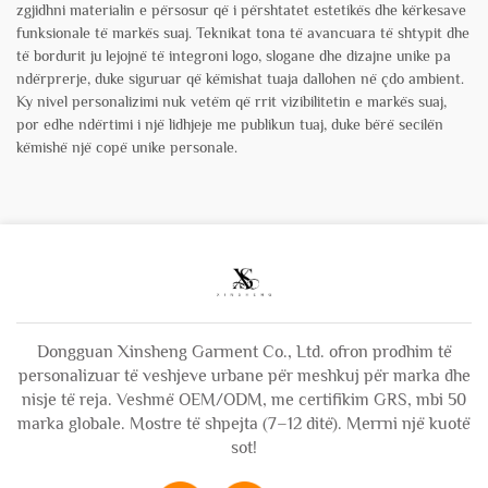
zgjidhni materialin e përsosur që i përshtatet estetikës dhe kërkesave
funksionale të markës suaj. Teknikat tona të avancuara të shtypit dhe
të bordurit ju lejojnë të integroni logo, slogane dhe dizajne unike pa
ndërprerje, duke siguruar që këmishat tuaja dallohen në çdo ambient.
Ky nivel personalizimi nuk vetëm që rrit vizibilitetin e markës suaj,
por edhe ndërtimi i një lidhjeje me publikun tuaj, duke bërë secilën
këmishë një copë unike personale.
Dongguan Xinsheng Garment Co., Ltd. ofron prodhim të
personalizuar të veshjeve urbane për meshkuj për marka dhe
nisje të reja. Veshmë OEM/ODM, me certifikim GRS, mbi 50
marka globale. Mostre të shpejta (7–12 ditë). Merrni një kuotë
sot!