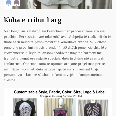
Koha e rritur Larg
Në Dongguan Xinsheng, ne krenohemi për proceset tona efikase
prodhimi. Përkushtimi ynë ndaj kohërave të shpejta të realizimit do të
thotë se ju mund të prisni mostrat e këmishave brenda 7–12 ditësh
pune dhe prodhimin masiv brenda 14–30 ditësh pune. Kjo shkallë e
lëvizshmërisë ju lejon të lansoni produktet tuaja në harmoni me
trendet e tregut ose ngjarje speciale, duke ju dhënë një avantazh
konkurrues. Operimet tona të optimizuara janë projektuar për të
minimizuar vonimet, duke siguruar që të merrni këmisat tuaja
personalizuar kur më së shumti i keni nevojë, pa komprometuar
cilësinë.