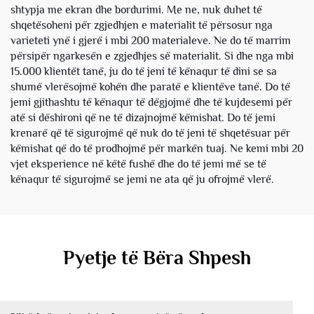
shtypja me ekran dhe bordurimi. Me ne, nuk duhet të
shqetësoheni për zgjedhjen e materialit të përsosur nga
varieteti ynë i gjerë i mbi 200 materialeve. Ne do të marrim
përsipër ngarkesën e zgjedhjes së materialit. Si dhe nga mbi
15.000 klientët tanë, ju do të jeni të kënaqur të dini se sa
shumë vlerësojmë kohën dhe paratë e klientëve tanë. Do të
jemi gjithashtu të kënaqur të dëgjojmë dhe të kujdesemi për
atë si dëshironi që ne të dizajnojmë këmishat. Do të jemi
krenarë që të sigurojmë që nuk do të jeni të shqetësuar për
këmishat që do të prodhojmë për markën tuaj. Ne kemi mbi 20
vjet eksperience në këtë fushë dhe do të jemi më se të
kënaqur të sigurojmë se jemi ne ata që ju ofrojmë vlerë.
Pyetje të Bëra Shpesh