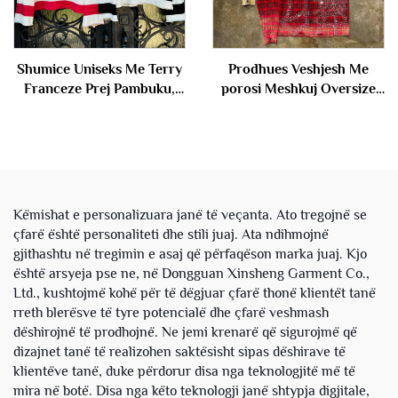
Shumice Uniseks Me Terry
Prodhues Veshjesh Me
Franceze Prej Pambuku,
porosi Meshkuj Oversize
Me Striku Diamanti, Me
Retro me Butona Check
Mankicë të Gjatë, Me
Plaid Flanel Gjatë me
Formë të Shkurtër, Polo me
Gjymtyrë të Plotë me Guri
T-kamë për Meshkuj
Diamanti Këmisha Burri
Këmishat e personalizuara janë të veçanta. Ato tregojnë se
çfarë është personaliteti dhe stili juaj. Ata ndihmojnë
gjithashtu në tregimin e asaj që përfaqëson marka juaj. Kjo
është arsyeja pse ne, në Dongguan Xinsheng Garment Co.,
Ltd., kushtojmë kohë për të dëgjuar çfarë thonë klientët tanë
rreth blerësve të tyre potencialë dhe çfarë veshmash
dëshirojnë të prodhojnë. Ne jemi krenarë që sigurojmë që
dizajnet tanë të realizohen saktësisht sipas dëshirave të
klientëve tanë, duke përdorur disa nga teknologjitë më të
mira në botë. Disa nga këto teknologji janë shtypja digjitale,