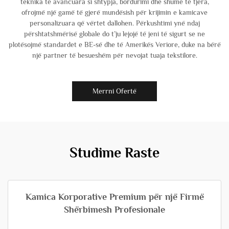
teknika të avancuara si shtypja, bordurimi dhe shumë të tjera,
ofrojmë një gamë të gjerë mundësish për krijimin e kamicave
personalizuara që vërtet dallohen. Përkushtimi ynë ndaj
përshtatshmërisë globale do t’ju lejojë të jeni të sigurt se ne
plotësojmë standardet e BE-së dhe të Amerikës Veriore, duke na bërë
një partner të besueshëm për nevojat tuaja tekstilore.
Merrni Ofertë
Studime Raste
Kamica Korporative Premium për një Firmë
Shërbimesh Profesionale