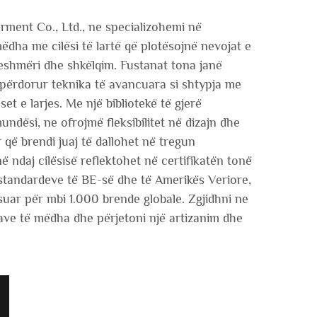
ent Co., Ltd., ne specializohemi në
dha me cilësi të lartë që plotësojnë nevojat e
eshmëri dhe shkëlqim. Fustanat tona janë
përdorur teknika të avancuara si shtypja me
et e larjes. Me një bibliotekë të gjerë
ndësi, ne ofrojmë fleksibilitet në dizajn dhe
 që brendi juaj të dallohet në tregun
 ndaj cilësisë reflektohet në certifikatën tonë
standardeve të BE-së dhe të Amerikës Veriore,
suar për mbi 1.000 brende globale. Zgjidhni ne
nave të mëdha dhe përjetoni një artizanim dhe