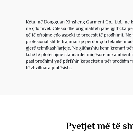
Këtu, në Dongguan Xinsheng Garment Co., Ltd., ne ke
në çdo nivel. Cilësia dhe origjinaliteti janë gjithçk
që të ofrojmë çdo aspekt të procesit të prodhimit. Ne 
profesionalisht të trajnuar që përdor çdo teknikë mod
gjerë teknikash larjeje. Ne gjithashtu kemi krenari p
kohë të plotësojmë standardet miqësore me ambientin
pasi prodhimi ynë përfshin kapacitetin për prodhim me
të zhvilluara plotësisht.
Pyetjet më të sh