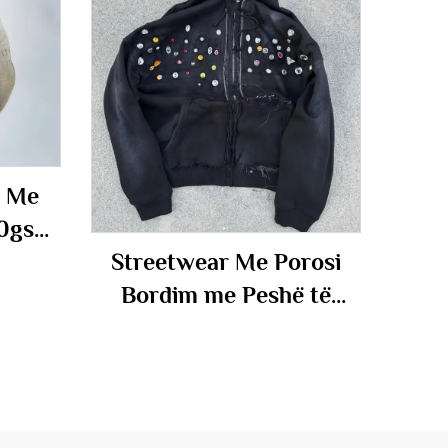
ë Me
00gsm
Streetwear Me Porosi
për
Bordim me Peshë të
rim
Rëndë Me Zhdukje nga
 të
Dielli Me Pull Me Ngjyrim
si
Acidik me Krista Fustan
ustan
me Kapuç i Këputur me