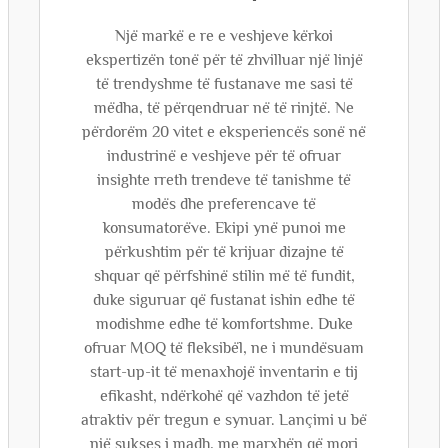
Një markë e re e veshjeve kërkoi
ekspertizën tonë për të zhvilluar një linjë
të trendyshme të fustanave me sasi të
mëdha, të përqendruar në të rinjtë. Ne
përdorëm 20 vitet e eksperiencës sonë në
industrinë e veshjeve për të ofruar
insighte rreth trendeve të tanishme të
modës dhe preferencave të
konsumatorëve. Ekipi ynë punoi me
përkushtim për të krijuar dizajne të
shquar që përfshinë stilin më të fundit,
duke siguruar që fustanat ishin edhe të
modishme edhe të komfortshme. Duke
ofruar MOQ të fleksibël, ne i mundësuam
start-up-it të menaxhojë inventarin e tij
efikasht, ndërkohë që vazhdon të jetë
atraktiv për tregun e synuar. Lançimi u bë
një sukses i madh, me marxhën që mori