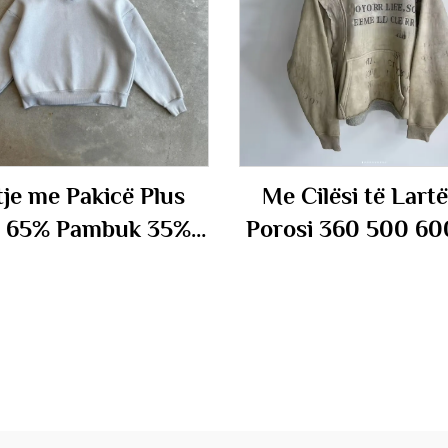
tje me Pakicë Plus
Me Cilësi të Lart
e 65% Pambuk 35%
Porosi 360 500 6
oliestër Pullover
Printimi i Madh 
elor me Neopren të
Meshkuj me Ngjy
itur për Meshkuj
Acidik me Peshë
Rëndë Pambuk
Frëngjisë Terry F
me Kapuç