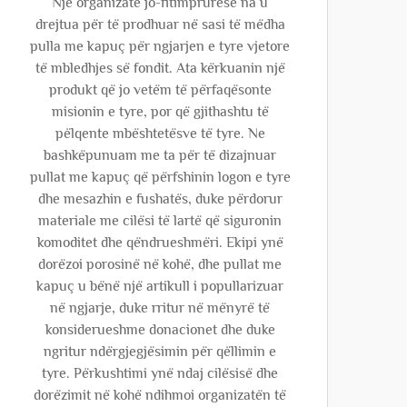
Një organizatë jo-fitimprurëse na u
drejtua për të prodhuar në sasi të mëdha
pulla me kapuç për ngjarjen e tyre vjetore
të mbledhjes së fondit. Ata kërkuanin një
produkt që jo vetëm të përfaqësonte
misionin e tyre, por që gjithashtu të
pëlqente mbështetësve të tyre. Ne
bashkëpunuam me ta për të dizajnuar
pullat me kapuç që përfshinin logon e tyre
dhe mesazhin e fushatës, duke përdorur
materiale me cilësi të lartë që siguronin
komoditet dhe qëndrueshmëri. Ekipi ynë
dorëzoi porosinë në kohë, dhe pullat me
kapuç u bënë një artikull i popullarizuar
në ngjarje, duke rritur në mënyrë të
konsiderueshme donacionet dhe duke
ngritur ndërgjegjësimin për qëllimin e
tyre. Përkushtimi ynë ndaj cilësisë dhe
dorëzimit në kohë ndihmoi organizatën të