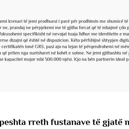
mi krenari të jemi prodhuesi i parë për prodhimin me shumicë të
a për ne, prandaj ne përpjekemi me të gjitha forcat që të mbajmë çd
fokusohemi specifikisht në nevojat tuaja lidhur me identitetin e ma
erne dizajni që është në dispozicion. Këto përfshijnë shtypjen digi
ër certifikatën tonë GRS, pasi ajo na lejon të përqendrohemi në mën
 që priten nga suetsharet në kohët e sotme. Ne jemi gjithashtu në
 kapacitet mujor mbi 500.000 njësi. Kjo na bën partnerin ideal për
peshta rreth fustanave të gjatë