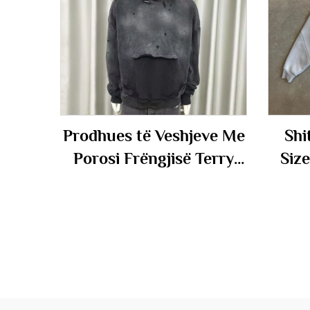
Prodhues të Veshjeve Me
Shi
Porosi Frëngjisë Terry
Siz
100% pambuksi i madh
P
me ngjyrim acidik
Them
vintage me copëtim të
God
shkatërruar Fustan me
Kapuç për Meshkuj