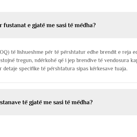
ër fustanat e gjatë me sasi të mëdha?
OQ) të lishueshme për të përshtatur edhe brendit e reja e
 testojnë tregun, ndërkohë që i jep brendive të vendosura k
 detaje specifike të përshtatura sipas kërkesave tuaja.
ustanave të gjatë me sasi të mëdha?