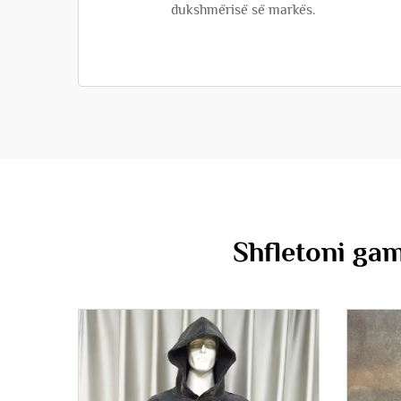
dukshmërisë së markës.
Shfletoni gam