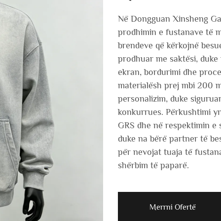
Në Dongguan Xinsheng Garm
prodhimin e fustanave të më
brendeve që kërkojnë besu
prodhuar me saktësi, duke 
ekran, bordurimi dhe proces
materialësh prej mbi 200 mu
personalizim, duke siguruar
konkurrues. Përkushtimi ynë
GRS dhe në respektimin e 
duke na bërë partner të be
për nevojat tuaja të fusta
shërbim të paparë.
Merrni Ofertë