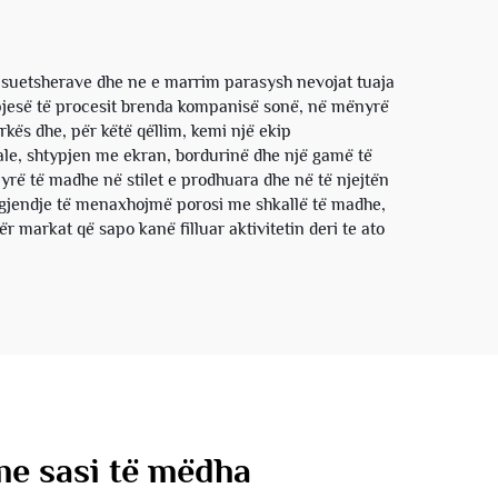
Shkatërrim për Njerëz
 suetsherave dhe ne e marrim parasysh nevojat tuaja
o pjesë të procesit brenda kompanisë sonë, në mënyrë
rkës dhe, për këtë qëllim, kemi një ekip
tale, shtypjen me ekran, bordurinë dhe një gamë të
yrë të madhe në stilet e prodhuara dhe në të njejtën
 gjendje të menaxhojmë porosi me shkallë të madhe,
 markat që sapo kanë filluar aktivitetin deri te ato
 me sasi të mëdha