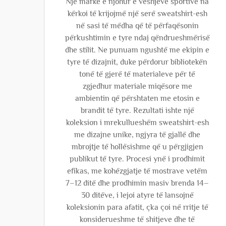
Një markë e njohur e veshjeve sportive na
kërkoi të krijojmë një serë sweatshirt-esh
në sasi të mëdha që të përfaqësonin
përkushtimin e tyre ndaj qëndrueshmërisë
dhe stilit. Ne punuam ngushtë me ekipin e
tyre të dizajnit, duke përdorur bibliotekën
tonë të gjerë të materialeve për të
zgjedhur materiale miqësore me
ambientin që përshtaten me etosin e
brandit të tyre. Rezultati ishte një
koleksion i mrekullueshëm sweatshirt-esh
me dizajne unike, ngjyra të gjallë dhe
mbrojtje të hollësishme që u përgjigjen
publikut të tyre. Procesi ynë i prodhimit
efikas, me kohëzgjatje të mostrave vetëm
7–12 ditë dhe prodhimin masiv brenda 14–
30 ditëve, i lejoi atyre të lansojnë
koleksionin para afatit, çka çoi në rritje të
konsiderueshme të shitjeve dhe të