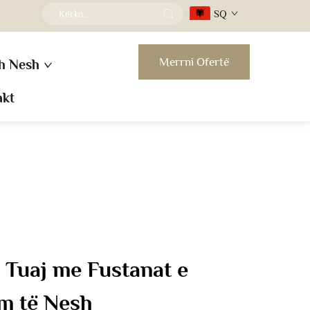
SQ
Merrni Ofertë
h Nesh
akt
 Tuaj me Fustanat e
m të Nesh