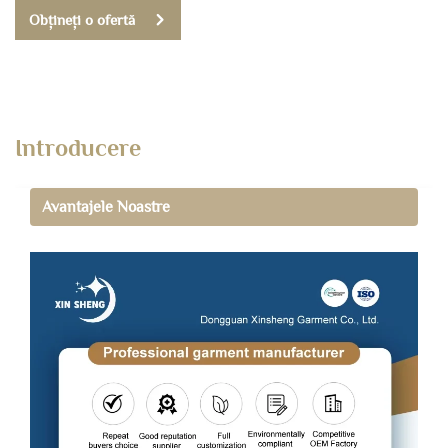
Obțineți o ofertă
Introducere
Avantajele Noastre