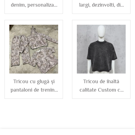
denim, personalizat,
largi, dezinvolti, din
unisex, bărbați,
bumbac Terry, cusut
spălare vintage,
invers, cu dungi
pantaloni din
laterale, pentru
bumbac oversized,
bărbați,
drept, larg, largi, din
personalizați, de
denim, pentru
înaltă calitate
bărbați
Tricou cu glugă și
Tricou de înaltă
pantaloni de trening
calitate Custom cu
personalizați,
îmbinare
streetwear pentru
contrastantă pentru
vânătoare, camuflaj
bărbați 100% bumbac
digital imprimat
cu spălare acidă,
integral, set greu
deteriorat, marime