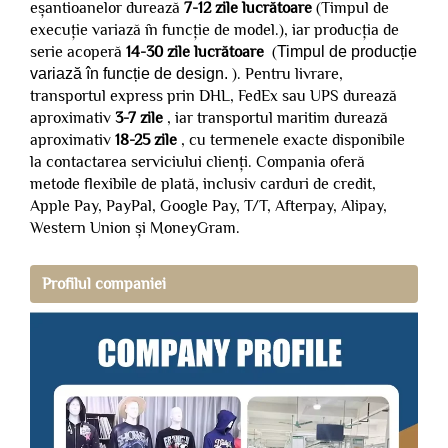
eșantioanelor durează
7-12 zile lucrătoare
(Timpul de
execuție variază în funcție de model.), iar producția de
serie acoperă
14-30 zile lucrătoare
(
Timpul de producție
variază în funcție de design.
). Pentru livrare,
transportul express prin DHL, FedEx sau UPS durează
aproximativ
3-7 zile
, iar transportul maritim durează
aproximativ
18-25 zile
, cu termenele exacte disponibile
la contactarea serviciului clienți. Compania oferă
metode flexibile de plată, inclusiv carduri de credit,
Apple Pay, PayPal, Google Pay, T/T, Afterpay, Alipay,
Western Union și MoneyGram.
Profilul companiei