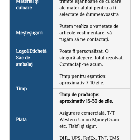
Material și
trimite eșantioane de culoare
culoare
ale materialului pentru a fi
selectate de dumneavoastră
Putem realiza o varietate de
Meșteșuguri
articole vestimentare, vă
rugăm să ne contactați.
Logo&Etichetă
Poate fi personalizat. O
Sac de
singură alegere, totul rezolvat.
ambalaj
Contactați-ne acum.
Timp pentru eșantion:
aproximativ 7-10 zile.
Timp
Timp de producție:
aproximativ 15-30 de zile.
Asigurare comercială, T/T,
Plată
Western Union MoneyGram
etc. Fiabil și sigur.
DHL, UPS, FedEx, TNT, EMS