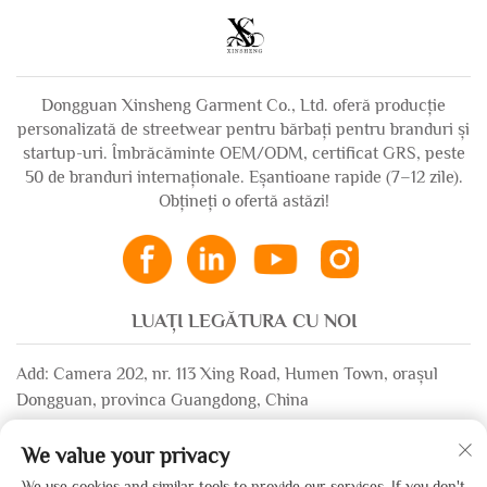
pentru bărbați
mare, cropt
Dongguan Xinsheng Garment Co., Ltd. oferă producție
personalizată de streetwear pentru bărbați pentru branduri și
startup-uri. Îmbrăcăminte OEM/ODM, certificat GRS, peste
50 de branduri internaționale. Eșantioane rapide (7–12 zile).
Obțineți o ofertă astăzi!
LUAȚI LEGĂTURA CU NOI
Add: Camera 202, nr. 113 Xing Road, Humen Town, orașul
Dongguan, provinca Guangdong, China
Email:
[email protected]
We value your privacy
WhatsApp:
+86-13532483058
We use cookies and similar tools to provide our services. If you don't