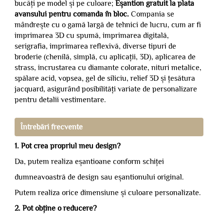
bucăți pe model și pe culoare;
Eșantion gratuit la plata
avansului pentru comanda în bloc.
Compania se
mândrește cu o gamă largă de tehnici de lucru, cum ar fi
imprimarea 3D cu spumă, imprimarea digitală,
serigrafia, imprimarea reflexivă, diverse tipuri de
broderie (chenilă, simplă, cu aplicații, 3D), aplicarea de
strass, incrustarea cu diamante colorate, nituri metalice,
spălare acid, vopsea, gel de siliciu, relief 3D și țesătura
jacquard, asigurând posibilități variate de personalizare
pentru detalii vestimentare.
Întrebări frecvente
1. Pot crea propriul meu design?
Da, putem realiza eșantioane conform schiței
dumneavoastră de design sau eșantionului original.
Putem realiza orice dimensiune și culoare personalizate.
2. Pot obține o reducere?