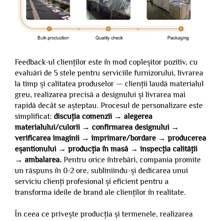
Feedback-ul clienților este în mod copleșitor pozitiv, cu
evaluări de 5 stele pentru serviciile furnizorului, livrarea
la timp și calitatea produselor — clienții laudă materialul
greu, realizarea precisă a designului și livrarea mai
rapidă decât se așteptau. Procesul de personalizare este
simplificat:
discuția comenzii → alegerea
materialului/culorii → confirmarea designului →
verificarea imaginii → imprimare/bordare → producerea
eșantionului → producția în masă → inspecția calității
→ ambalarea.
Pentru orice întrebări, compania promite
un răspuns în 0-2 ore, subliniindu-și dedicarea unui
serviciu clienți profesional și eficient pentru a
transforma ideile de brand ale clienților în realitate.
În ceea ce privește producția și termenele, realizarea