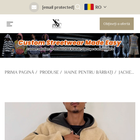
RO
[email protected]
Obțineți o ofertă
PRIMA PAGINĂ
/
PRODUSE
/
HAINE PENTRU BĂRBAȚI
/
JACHETE CASUAL